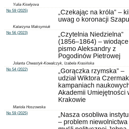
Yulia Kiselyova
No 59 (2025)
„Czekając na króla” – ki
uwag o koronacji Szapur
Katarzyna Maksymiuk
No 56 (2023)
„Czytelnia Niedzielna”
(1856–1864) – wiodące
pismo Aleksandry z
Pogodinów Pietrowej
Jolanta Chwastyk-Kowalczyk, Izabela Krasińska
No 54 (2022)
„Gorączka rzymska” –
udział Wiktora Czerma
kampaniach naukowyc
Akademii Umiejętności 
Krakowie
Mariola Hoszowska
No 59 (2025)
„Nasza osobliwa instytu
– problem niewolnictwa