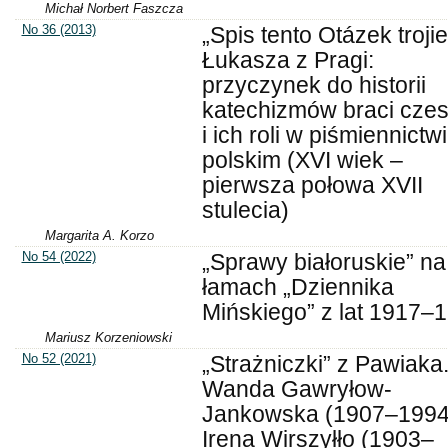
Michał Norbert Faszcza
No 36 (2013)
„Spis tento Otázek troji
Łukasza z Pragi:
przyczynek do historii
katechizmów braci czes
i ich roli w piśmiennictw
polskim (XVI wiek –
pierwsza połowa XVII
stulecia)
Margarita A. Korzo
No 54 (2022)
„Sprawy białoruskie” na
łamach „Dziennika
Mińskiego” z lat 1917–
Mariusz Korzeniowski
No 52 (2021)
„Strażniczki” z Pawiaka
Wanda Gawryłow-
Jankowska (1907–1994)
Irena Wirszyłło (1903–