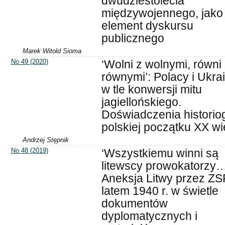
dwudziestolecia
międzywojennego, jako
element dyskursu
publicznego
Marek Witold Sioma
No 49 (2020)
‘Wolni z wolnymi, równi
równymi’: Polacy i Ukra
w tle konwersji mitu
jagiellońskiego.
Doświadczenia historiog
polskiej początku XX w
Andrzej Stępnik
No 48 (2019)
‘Wszystkiemu winni są
litewscy prowokatorzy…
Aneksja Litwy przez Z
latem 1940 r. w świetle
dokumentów
dyplomatycznych i