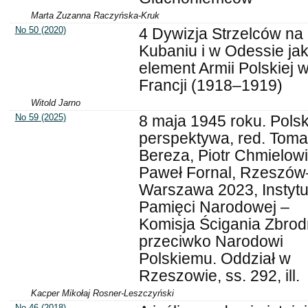
Marta Zuzanna Raczyńska-Kruk
No 50 (2020)
4 Dywizja Strzelców na
Kubaniu i w Odessie ja
element Armii Polskiej 
Francji (1918–1919)
Witold Jarno
No 59 (2025)
8 maja 1945 roku. Pols
perspektywa, red. Tom
Bereza, Piotr Chmielowi
Paweł Fornal, Rzeszów
Warszawa 2023, Instytu
Pamięci Narodowej –
Komisja Ścigania Zbrod
przeciwko Narodowi
Polskiemu. Oddział w
Rzeszowie, ss. 292, ill.
Kacper Mikołaj Rosner-Leszczyński
No 46 (2018)