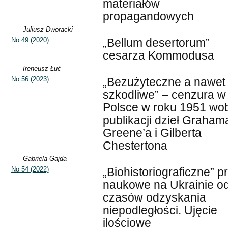
materiałów
propagandowych
Juliusz Dworacki
No 49 (2020)
„Bellum desertorum”
cesarza Kommodusa
Ireneusz Łuć
No 56 (2023)
„Bezużyteczne a nawet
szkodliwe” – cenzura w
Polsce w roku 1951 wo
publikacji dzieł Graham
Greene’a i Gilberta
Chestertona
Gabriela Gajda
No 54 (2022)
„Biohistoriograficzne” p
naukowe na Ukrainie o
czasów odzyskania
niepodległości. Ujęcie
ilościowe