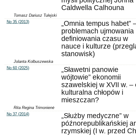
myśli politycznej Johna
Caldwella Calhouna
Tomasz Dariusz Tulejski
No 35 (2013)
„Omnia tempus habet” –
problemach ujmowania 
definiowania czasu w
nauce i kulturze (przegl
stanowisk)
Jolanta Kolbuszewska
No 60 (2025)
„Sławetni panowie
wójtowie” ekonomii
szawelskiej w XVII w. – e
kulturalna chłopów i
mieszczan?
Rita Regina Trimonienė
No 37 (2014)
„Służby medyczne” w
późnorepublikańskiej ar
rzymskiej (I w. przed Ch