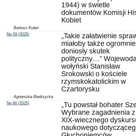
1944) w świetle
dokumentów Komisji Hist
Kobiet
Bartosz Kułan
No 59 (2025)
„Takie załatwienie spra
miałoby także ogromnie
doniosły skutek
polityczny…” Wojewod
wołyński Stanisław
Srokowski o kościele
rzymskokatolickim w
Czartorysku
Agnieszka Biedrzycka
No 60 (2025)
„Tu powstał bohater Sze
Wybrane zagadnienia z
XIX-wiecznego dyskurs
naukowego dotycząceg
Głuchoniemców