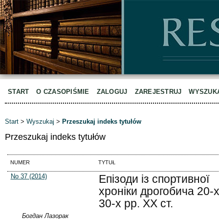
START
O CZASOPIŚMIE
ZALOGUJ
ZAREJESTRUJ
WYSZUK
Start
>
Wyszukaj
>
Przeszukaj indeks tytułów
Przeszukaj indeks tytułów
NUMER
TYTUŁ
No 37 (2014)
Епізоди із спортивної
хроніки дрогобича 20-х
30-х рр. ХX ст.
Богдан Лазорак