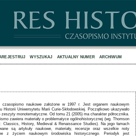
AREJESTRUJ
WYSZUKAJ
AKTUALNY NUMER
ARCHIWUM
o czasopismo naukowe założone w 1997 r. Jest organem naukowym
tu Historii Uniwersytetu Marii Curie-Skłodowskiej. Początkowo ukazywało
o zeszyty monotematyczne. Od tomu 21 (2005) ma charakter półrocznika.
smo zawiera materiały o problematyce ogólnohistorycznej (wg. Thomson
: Classics, History, Medieval & Renaissance Studies). Na jego łamach
owane są artykuły naukowe, materiały, recenzje oraz wszelkie noty
ne z życiem naukowym środowiska historycznego. Periodyk jest