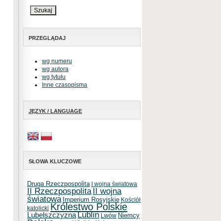
PRZEGLĄDAJ
wg numeru
wg autora
wg tytułu
Inne czasopisma
JĘZYK / LANGUAGE
SŁOWA KLUCZOWE
Druga Rzeczpospolita
I wojna światowa
II Rzeczpospolita
II wojna
światowa
Imperium Rosyjskie
Kościół
Królestwo Polskie
katolicki
Lublin
Lubelszczyzna
Niemcy
Lwów