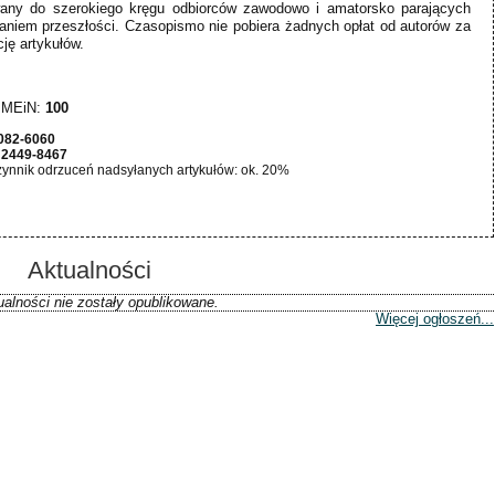
wany do szerokiego kręgu odbiorców zawodowo i amatorsko parających
aniem przeszłości. Czasopismo nie pobiera żadnych opłat od autorów za
cję artykułów.
 MEiN:
100
082-6060
:
2449-8467
ynnik odrzuceń nadsyłanych artykułów: ok. 20%
Aktualności
ualności nie zostały opublikowane.
Więcej ogłoszeń...