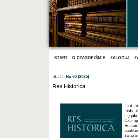
START
O CZASOPIŚMIE
ZALOGUJ
Z
Start
>
No 60 (2025)
Res Historica
Jest t
Instytu
się jak
Czasopi
Reuters
publik
związa