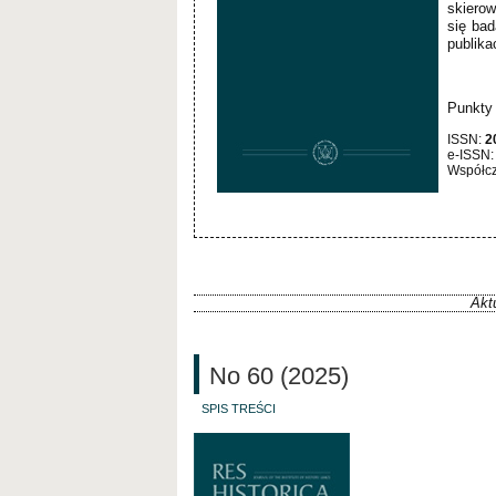
skiero
się bad
publika
Punkty
ISSN:
2
e-ISSN
Współcz
Akt
No 60 (2025)
SPIS TREŚCI