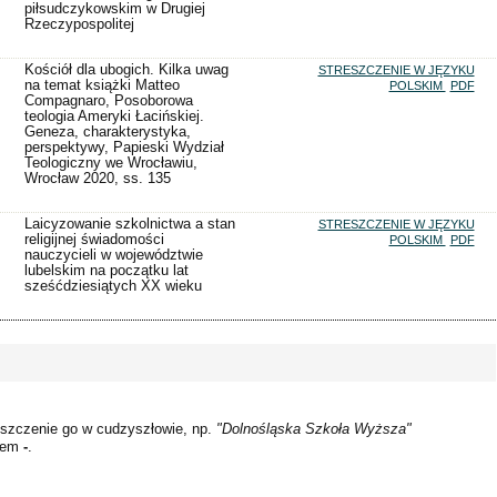
piłsudczykowskim w Drugiej
Rzeczypospolitej
Kościół dla ubogich. Kilka uwag
STRESZCZENIE W JĘZYKU
na temat książki Matteo
POLSKIM
PDF
Compagnaro, Posoborowa
teologia Ameryki Łacińskiej.
Geneza, charakterystyka,
perspektywy, Papieski Wydział
Teologiczny we Wrocławiu,
Wrocław 2020, ss. 135
Laicyzowanie szkolnictwa a stan
STRESZCZENIE W JĘZYKU
religijnej świadomości
POLSKIM
PDF
nauczycieli w województwie
lubelskim na początku lat
sześćdziesiątych XX wieku
szczenie go w cudzyszłowie, np.
"Dolnośląska Szkoła Wyższa"
kiem
-
.