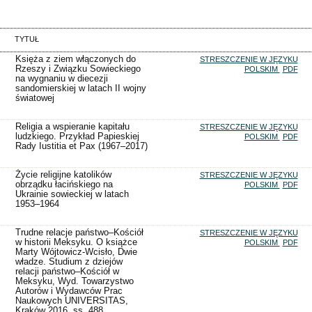
TYTUŁ
Księża z ziem włączonych do
STRESZCZENIE W JĘZYKU
Rzeszy i Związku Sowieckiego
POLSKIM
PDF
na wygnaniu w diecezji
sandomierskiej w latach II wojny
światowej
Religia a wspieranie kapitału
STRESZCZENIE W JĘZYKU
ludzkiego. Przykład Papieskiej
POLSKIM
PDF
Rady Iustitia et Pax (1967–2017)
Życie religijne katolików
STRESZCZENIE W JĘZYKU
obrządku łacińskiego na
POLSKIM
PDF
Ukrainie sowieckiej w latach
1953–1964
Trudne relacje państwo–Kościół
STRESZCZENIE W JĘZYKU
w historii Meksyku. O książce
POLSKIM
PDF
Marty Wójtowicz-Wcisło, Dwie
władze. Studium z dziejów
relacji państwo–Kościół w
Meksyku, Wyd. Towarzystwo
Autorów i Wydawców Prac
Naukowych UNIVERSITAS,
Kraków 2016, ss. 488