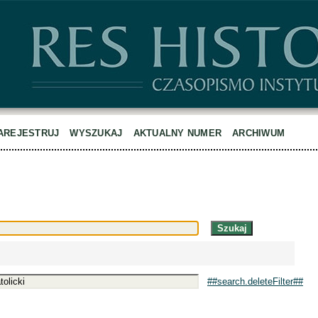
AREJESTRUJ
WYSZUKAJ
AKTUALNY NUMER
ARCHIWUM
##search.deleteFilter##