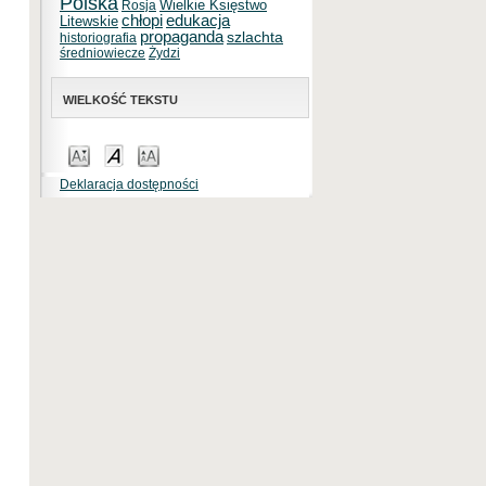
Polska
Wielkie Księstwo
Rosja
chłopi
edukacja
Litewskie
propaganda
szlachta
historiografia
średniowiecze
Żydzi
WIELKOŚĆ TEKSTU
Deklaracja dostępności