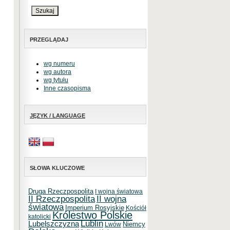
PRZEGLĄDAJ
wg numeru
wg autora
wg tytułu
Inne czasopisma
JĘZYK / LANGUAGE
SŁOWA KLUCZOWE
Druga Rzeczpospolita
I wojna światowa
II Rzeczpospolita
II wojna
światowa
Imperium Rosyjskie
Kościół
Królestwo Polskie
katolicki
Lublin
Lubelszczyzna
Niemcy
Lwów