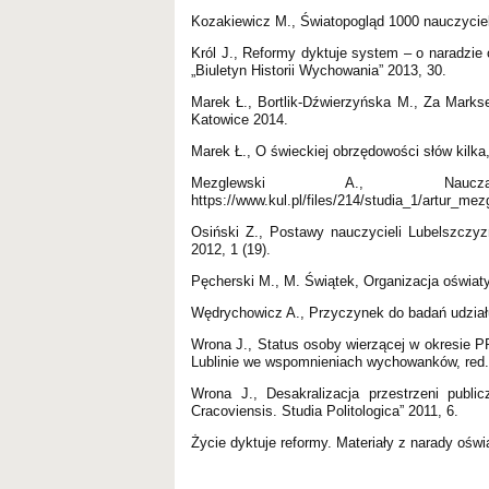
Kozakiewicz M., Światopogląd 1000 nauczycie
Król J., Reformy dyktuje system – o naradzie
„Biuletyn Historii Wychowania” 2013, 30.
Marek Ł., Bortlik-Dźwierzyńska M., Za Mark
Katowice 2014.
Marek Ł., O świeckiej obrzędowości słów kilka,
Mezglewski A., Nau
https://www.kul.pl/files/214/studia_1/artur_m
Osiński Z., Postawy nauczycieli Lubelszczyz
2012, 1 (19).
Pęcherski M., M. Świątek, Organizacja oświa
Wędrychowicz A., Przyczynek do badań udziału 
Wrona J., Status osoby wierzącej w okresie 
Lublinie we wspomnieniach wychowanków, red. 
Wrona J., Desakralizacja przestrzeni publ
Cracoviensis. Studia Politologica” 2011, 6.
Życie dyktuje reformy. Materiały z narady ośw