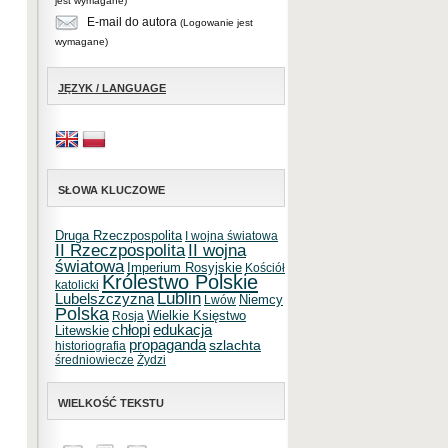
jest wymagane)
E-mail do autora
(Logowanie jest
wymagane)
JĘZYK / LANGUAGE
SŁOWA KLUCZOWE
Druga Rzeczpospolita
I wojna światowa
II Rzeczpospolita
II wojna
światowa
Imperium Rosyjskie
Kościół
Królestwo Polskie
katolicki
Lublin
Lubelszczyzna
Niemcy
Lwów
Polska
Wielkie Księstwo
Rosja
chłopi
edukacja
Litewskie
propaganda
szlachta
historiografia
średniowiecze
Żydzi
WIELKOŚĆ TEKSTU