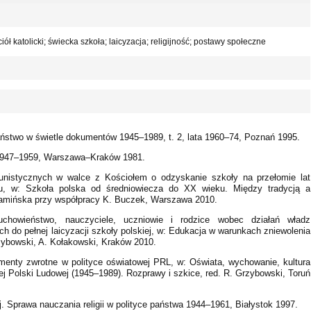
ół katolicki; świecka szkoła; laicyzacja; religijność; postawy społeczne
państwo w świetle dokumentów 1945–1989, t. 2, lata 1960–74, Poznań 1995.
h 1947–1959, Warszawa–Kraków 1981.
unistycznych w walce z Kościołem o odzyskanie szkoły na przełomie lat
ku, w: Szkoła polska od średniowiecza do XX wieku. Między tradycją a
. Kamińska przy współpracy K. Buczek, Warszawa 2010.
uchowieństwo, nauczyciele, uczniowie i rodzice wobec działań władz
 do pełnej laicyzacji szkoły polskiej, w: Edukacja w warunkach zniewolenia
rzybowski, A. Kołakowski, Kraków 2010.
menty zwrotne w polityce oświatowej PRL, w: Oświata, wychowanie, kultura
ej Polski Ludowej (1945–1989). Rozprawy i szkice, red. R. Grzybowski, Toruń
. Sprawa nauczania religii w polityce państwa 1944–1961, Białystok 1997.