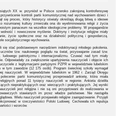
iesiątych XX w. przyniósł w Polsce szeroko zakrojoną kontrofensywę
 przywrócenie kontroli partii komunistycznej nad wychowaniem dzieci i
 się proces, który historycy oświaty określają drugą bitwą o ideowe
ko rozumianej kultury zmierzała ona do wyeliminowania religii z życia
 swoistym panaceum na wszelkie ideologiczne problemy. W propagandzie
 wolność i nowoczesne myślenie. Doktryny i instytucje religijne miały
e, życie społeczne oraz na działalność polityczną i gospodarczą.
cele socjalistycznego wychowania.
i się stać podstawowym narzędziem indoktrynacji młodego pokolenia.
 uczniów tzw. naukowego poglądu na świat, przyswajanie zasad tzw.
zw. ludowego patriotyzmu i internacjonalizmu. Czuwać nad tym miały
ie. Odpowiadały za zwiększenie upartyjnienia nauczycieli i objęcie ich
uczyciele z legitymacjami partyjnymi PZPR w województwie lubelskim
ch w tym zawodzie (12 175 osób). Program świeckiej szkoły wymagał
wej nauczycieli. W województwie lubelskim w 1962 r. Zarząd Okręgu
olecenie partii komunistycznej przeprowadził ankietę, która miała
eligijnych ponad 11 tysięcy nauczycieli w regionie. Ankieta dzieliła
rzących niepraktykujących oraz wierzących i praktykujących. Jej wyniki
czycieli jest religijna i nie są oni przygotowani do realizowania w
howawczych stawianych im przez władze państwowe. Nie nastąpiła
lądowa. Wielu nauczycieli przejawiało religijne zaangażowanie. Przyjęli
nkcjonować w rzeczywistości Polski Ludowej. Cechowała ich repulsja
artości i wzorców.