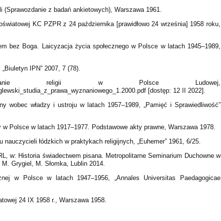
li (Sprawozdanie z badań ankietowych), Warszawa 1961.
 oświatowej KC PZPR z 24 października [prawidłowo 24 września] 1958 roku,
sem bez Boga. Laicyzacja życia społecznego w Polsce w latach 1945–1989,
 „Biuletyn IPN” 2007, 7 (78).
czanie religii w Polsce Ludowej,
ezglewski_studia_z_prawa_wyznaniowego_1.2000.pdf [dostęp: 12 II 2022].
ny wobec władzy i ustroju w latach 1957–1989, „Pamięć i Sprawiedliwość”
ty w Polsce w latach 1917–1977. Podstawowe akty prawne, Warszawa 1978.
nauczycieli łódzkich w praktykach religijnych, „Euhemer” 1961, 6/25.
PRL, w: Historia świadectwem pisana. Metropolitarne Seminarium Duchowne w
M. Grygiel, M. Słomka, Lublin 2014.
icznej w Polsce w latach 1947–1956, „Annales Universitas Paedagogicae
iatowej 24 IX 1958 r., Warszawa 1958.