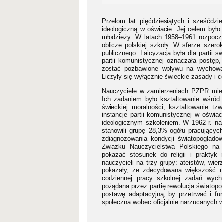
Przełom lat pięćdziesiątych i sześćdz
ideologiczną w oświacie. Jej celem było
młodzieży. W latach 1958–1961 rozpoczął
oblicze polskiej szkoły. W sferze szero
publicznego. Laicyzacja była dla partii
partii komunistycznej oznaczała postęp,
zostać pozbawione wpływu na wychowani
Liczyły się wyłącznie świeckie zasady i 
Nauczyciele w zamierzeniach PZPR miel
Ich zadaniem było kształtowanie wśród
świeckiej moralności, kształtowanie t
instancje partii komunistycznej w oświac
ideologicznym szkoleniem. W 1962 r. na
stanowili grupę 28,3% ogółu pracujący
zdiagnozowania kondycji światopoglądo
Związku Nauczycielstwa Polskiego na p
pokazać stosunek do religii i praktyk r
nauczycieli na trzy grupy: ateistów, wie
pokazały, że zdecydowana większość nau
codziennej pracy szkolnej zadań wyc
pożądana przez partię rewolucja światopog
postawę adaptacyjną, by przetrwać i fu
społeczna wobec oficjalnie narzucanych w