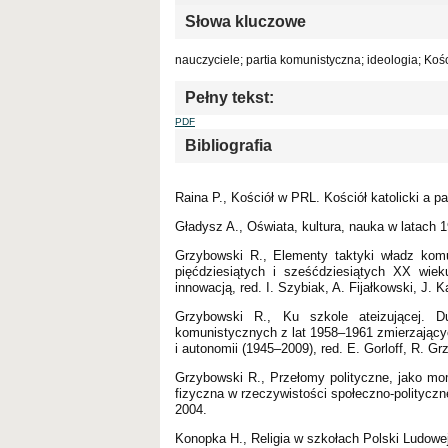
Słowa kluczowe
nauczyciele; partia komunistyczna; ideologia; Kości
Pełny tekst:
PDF
Bibliografia
Raina P., Kościół w PRL. Kościół katolicki a 
Gładysz A., Oświata, kultura, nauka w latac
Grzybowski R., Elementy taktyki władz kom
pięćdziesiątych i sześćdziesiątych XX wie
innowacją, red. I. Szybiak, A. Fijałkowski, J
Grzybowski R., Ku szkole ateizującej. D
komunistycznych z lat 1958–1961 zmierzających
i autonomii (1945–2009), red. E. Gorloff, R. G
Grzybowski R., Przełomy polityczne, jako mo
fizyczna w rzeczywistości społeczno-polityczn
2004.
Konopka H., Religia w szkołach Polski Ludowej