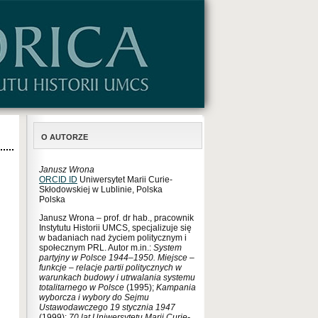
O AUTORZE
Janusz Wrona
ORCID ID
Uniwersytet Marii Curie-
Skłodowskiej w Lublinie, Polska
Polska
Janusz Wrona – prof. dr hab., pracownik
Instytutu Historii UMCS, specjalizuje się
w badaniach nad życiem politycznym i
społecznym PRL. Autor m.in.:
System
partyjny w Polsce 1944–1950. Miejsce –
funkcje – relacje partii politycznych w
warunkach budowy i utrwalania systemu
totalitarnego w Polsce
(1995);
Kampania
wyborcza i wybory do Sejmu
Ustawodawczego 19 stycznia 1947
(1999);
70 lat Uniwersytetu Marii Curie-