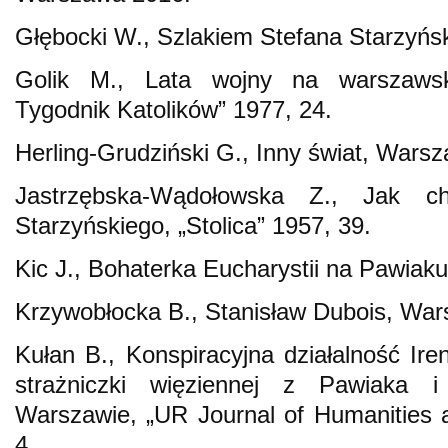
Głębocki W., Szlakiem Stefana Starzyń
Golik M., Lata wojny na warszawsk
Tygodnik Katolików” 1977, 24.
Herling-Grudziński G., Inny świat, Wars
Jastrzębska-Wądołowska Z., Jak ch
Starzyńskiego, „Stolica” 1957, 39.
Kic J., Bohaterka Eucharystii na Pawia
Krzywobłocka B., Stanisław Dubois, Wa
Kułan B., Konspiracyjna działalność Ire
strażniczki więziennej z Pawiaka 
Warszawie, „UR Journal of Humanities 
4.