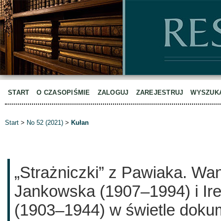
START
O CZASOPIŚMIE
ZALOGUJ
ZAREJESTRUJ
WYSZUK
Start
>
No 52 (2021)
>
Kułan
„Strażniczki” z Pawiaka. W
Jankowska (1907–1994) i Ire
(1903–1944) w świetle doku