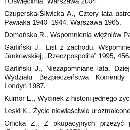
i Oświęcimia, Warszawa 2004.
Czuperska-Śliwicka A., Cztery lata ost
Pawiaka 1940–1944, Warszawa 1965.
Domańska R., Wspomnienia więźniów P
Garliński J., List z zachodu. Wspomn
Jankowskiej, „Rzeczpospolita” 1995, 456
Garliński J., Niezapomniane lata. Dzi
Wydziału Bezpieczeństwa Komendy G
Londyn 1987.
Kumor E., Wycinek z historii jednego ży
Leski K., Życie niewłaściwie urozmaico
Orlicka Z., Z okupacyjnych przeżyć p