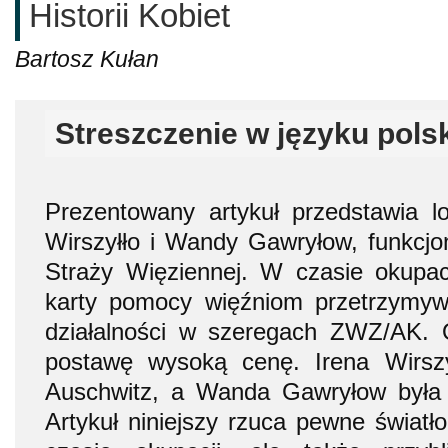
Historii Kobiet
Bartosz Kułan
Streszczenie w języku pols
Prezentowany artykuł przedstawia l
Wirszyłło i Wandy Gawryłow, funkcjo
Straży Więziennej. W czasie okupac
karty pomocy więźniom przetrzymy
działalności w szeregach ZWZ/AK. O
postawę wysoką cenę. Irena Wirszy
Auschwitz, a Wanda Gawryłow była w
Artykuł niniejszy rzuca pewne świat