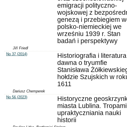
emigracji polityczno-
wojskowej z bezpośred
genezą i przebiegiem w
polsko-niemieckiej we
wrześniu 1939 r. Stan
badań i perspektywy
Jiří Friedl
No 37 (2014)
Historiografia i literatura
dawna o tryumfie
Stanisława Żółkiewskieg
hołdzie Szujskich w rok
1611
Dariusz Chemperek
No 56 (2023)
Historyczne geoskrzynk
miasta Lublina. Tropami
upraktyczniania nauki
historii