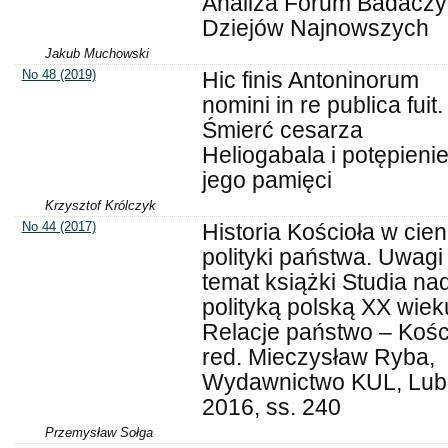
Analiza Forum Badaczy
Dziejów Najnowszych
Jakub Muchowski
No 48 (2019)
Hic finis Antoninorum
nomini in re publica fuit.
Śmierć cesarza
Heliogabala i potępieni
jego pamięci
Krzysztof Królczyk
No 44 (2017)
Historia Kościoła w cien
polityki państwa. Uwagi
temat książki Studia na
polityką polską XX wiek
Relacje państwo – Kości
red. Mieczysław Ryba,
Wydawnictwo KUL, Lubl
2016, ss. 240
Przemysław Sołga