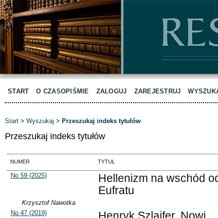
START
O CZASOPIŚMIE
ZALOGUJ
ZAREJESTRUJ
WYSZUK
Start
>
Wyszukaj
>
Przeszukaj indeks tytułów
Przeszukaj indeks tytułów
NUMER
TYTUŁ
No 59 (2025)
Hellenizm na wschód o
Eufratu
Krzysztof Nawotka
No 47 (2019)
Henryk Szlajfer, Nowi