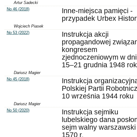
Artur Sadecki
No 46 (2018)
Inne-miejsca pamięci -
przypadek Urbex Histor
Wojciech Piasek
No 53 (2022)
Instrukcja akcji
propagandowej związan
kongresem
zjednoczeniowym w dn
15–21 grudnia 1948 ro
Dariusz Magier
No 45 (2018)
Instrukcja organizacyjn
Polskiej Partii Robotnicz
10 września 1944 roku
Dariusz Magier
No 50 (2020)
Instrukcja sejmiku
lubelskiego dana posło
sejm walny warszawski
1570 r.