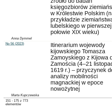
źródło do badań
księgozbiorów ziemiańs
w Królestwie Polskim (n
przykładzie ziemiaństw
lubelskiego w pierwszej
połowie XIX wieku)
Anna Dymmel
No 56 (2023)
Itinerarium wojewody
kijowskiego Tomasza
Zamoyskiego z Kijowa 
Zamościa (4–21 listopa
1619 r.) – przyczynek d
analizy mobilności
magnackiej w epoce
nowożytnej
Marta Kupczewska
151 - 175 z 773
elementów