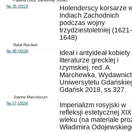
Paulina Litka, Bartłomiej Stolarz
No 35 (2013)
Holenderscy korsarze 
Indiach Zachodnich
podczas wojny
trzydziestoletniej (1621
1648)
Rafał Reichert
No 48 (2019)
Ideał i antyideał kobiety
literaturze greckiej i
rzymskiej, red. A.
Marchewka, Wydawnic
Uniwersytetu Gdańskie
Gdańsk 2018, ss.327.
Joanna Marciniszyn
No 57 (2024)
Imperializm rosyjski w
refleksji estetycznej XIX
wieku (na materiale pro
Władimira Odojewskieg