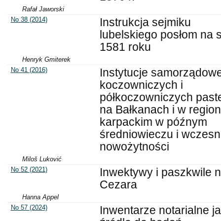
Rafał Jaworski
No 38 (2014)
Instrukcja sejmiku
lubelskiego posłom na 
1581 roku
Henryk Gmiterek
No 41 (2016)
Instytucje samorządow
koczowniczych i
półkoczowniczych past
na Bałkanach i w region
karpackim w późnym
średniowieczu i wczesn
nowożytności
Miloš Luković
No 52 (2021)
Inwektywy i paszkwile 
Cezara
Hanna Appel
No 57 (2024)
Inwentarze notarialne j