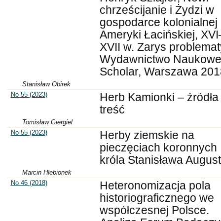
chrześcijanie i Żydzi w
gospodarce kolonialnej
Ameryki Łacińskiej, XVI
XVII w. Zarys problemat
Wydawnictwo Naukow
Scholar, Warszawa 201
Stanisław Obirek
No 55 (2023)
Herb Kamionki – źródła 
treść
Tomisław Giergiel
No 55 (2023)
Herby ziemskie na
pieczęciach koronnych
króla Stanisława Augus
Marcin Hlebionek
No 46 (2018)
Heteronomizacja pola
historiograficznego we
współczesnej Polsce.