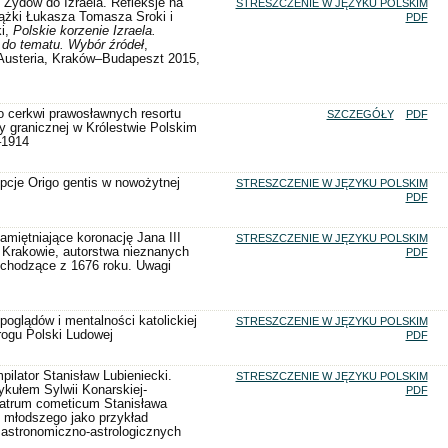
 Żydów do Izraela. Refleksje na
STRESZCZENIE W JĘZYKU POLSKIM
ążki Łukasza Tomasza Sroki i
PDF
i,
Polskie korzenie Izraela.
do tematu. Wybór źródeł
,
usteria, Kraków–Budapeszt 2015,
 cerkwi prawosławnych resortu
SZCZEGÓŁY
PDF
ży granicznej w Królestwie Polskim
–1914
pcje Origo gentis w nowożytnej
STRESZCZENIE W JĘZYKU POLSKIM
PDF
miętniające koronację Jana III
STRESZCZENIE W JĘZYKU POLSKIM
 Krakowie, autorstwa nieznanych
PDF
ochodzące z 1676 roku. Uwagi
poglądów i mentalności katolickiej
STRESZCZENIE W JĘZYKU POLSKIM
progu Polski Ludowej
PDF
pilator Stanisław Lubieniecki.
STRESZCZENIE W JĘZYKU POLSKIM
ykułem Sylwii Konarskiej-
PDF
eatrum cometicum Stanisława
 młodszego jako przykład
 astronomiczno-astrologicznych