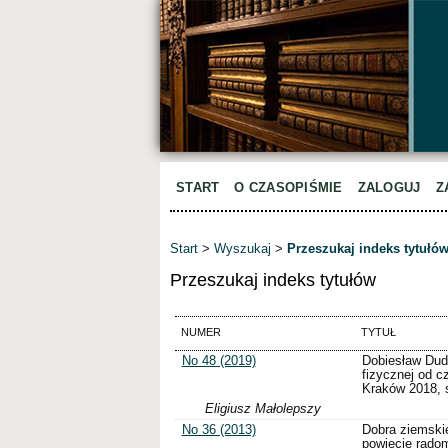
START
O CZASOPIŚMIE
ZALOGUJ
Z
Start
>
Wyszukaj
>
Przeszukaj indeks tytułó
Przeszukaj indeks tytułów
NUMER
TYTUŁ
No 48 (2019)
Dobiesław Dud
fizycznej od 
Kraków 2018, 
Eligiusz Małolepszy
No 36 (2013)
Dobra ziemski
powiecie radom