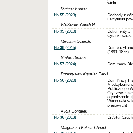
wieku
Dariusz Kupisz
No 55 (2023)
Dochody z dób
i arcybiskupów
Waldemar Kowalski
No 35 (2013)
Dokumenty z m
Cyrankiewicza
Mirosław Szumiło
No 39 (2015)
Dom bazylianó
(1869–1875)
Stefan Dmitruk
No 57 (2024)
Dom mody Dieu
Przemysław Krystian Faryś
No 56 (2023)
Dom Pracy Pr
Międzykomunal
Publicznego 
Oryszewie jako
ograniczania z
Warszawie w la
prasowych)
Alicja Gontarek
No 36 (2013)
Dr Artur Czuch
Małgorzata Kołacz-Chmiel