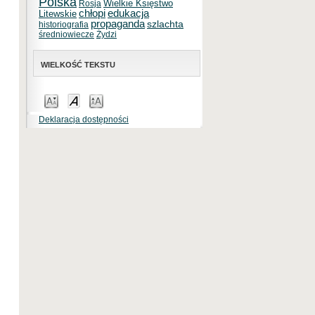
Polska
Wielkie Księstwo
Rosja
chłopi
edukacja
Litewskie
propaganda
szlachta
historiografia
średniowiecze
Żydzi
WIELKOŚĆ TEKSTU
Deklaracja dostępności