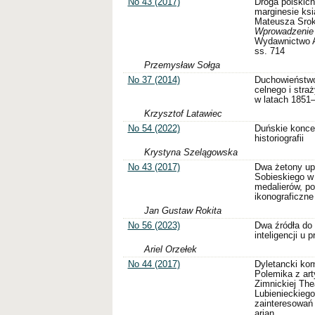
No 43 (2017)
Droga polskich
marginesie ksi
Mateusza Srok
Wprowadzenie 
Wydawnictwo A
ss. 714
Przemysław Sołga
No 37 (2014)
Duchowieństwo
celnego i stra
w latach 1851
Krzysztof Latawiec
No 54 (2022)
Duńskie konce
historiografii
Krystyna Szelągowska
No 43 (2017)
Dwa żetony upa
Sobieskiego w
medalierów, p
ikonograficzne
Jan Gustaw Rokita
No 56 (2023)
Dwa źródła do 
inteligencji u 
Ariel Orzełek
No 44 (2017)
Dyletancki kom
Polemika z art
Zimnickiej Th
Lubienieckiego
zainteresowań
arian