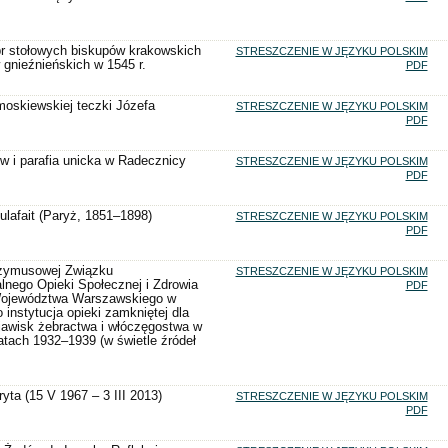
r stołowych biskupów krakowskich
STRESZCZENIE W JĘZYKU POLSKIM
 gnieźnieńskich w 1545 r.
PDF
oskiewskiej teczki Józefa
STRESZCZENIE W JĘZYKU POLSKIM
PDF
w i parafia unicka w Radecznicy
STRESZCZENIE W JĘZYKU POLSKIM
PDF
lafait (Paryż, 1851–1898)
STRESZCZENIE W JĘZYKU POLSKIM
PDF
zymusowej Związku
STRESZCZENIE W JĘZYKU POLSKIM
nego Opieki Społecznej i Zdrowia
PDF
Województwa Warszawskiego w
 instytucja opieki zamkniętej dla
jawisk żebractwa i włóczęgostwa w
tach 1932–1939 (w świetle źródeł
ryta (15 V 1967 – 3 III 2013)
STRESZCZENIE W JĘZYKU POLSKIM
PDF