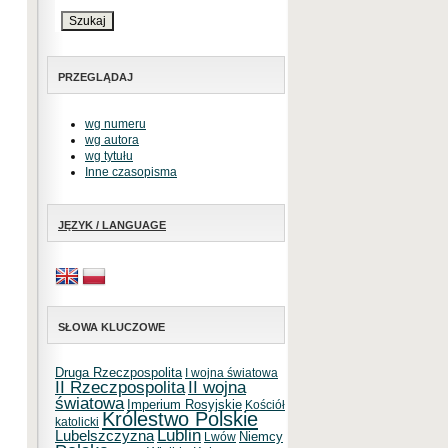
PRZEGLĄDAJ
wg numeru
wg autora
wg tytułu
Inne czasopisma
JĘZYK / LANGUAGE
SŁOWA KLUCZOWE
Druga Rzeczpospolita
I wojna światowa
II Rzeczpospolita
II wojna
światowa
Imperium Rosyjskie
Kościół
Królestwo Polskie
katolicki
Lublin
Lubelszczyzna
Niemcy
Lwów