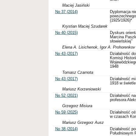
Maciej Jasiński
No 37 (2014)
Dyplomacja ni
powszechnego 
(1925/1926)*
Krystian Maciej Szudarek
No 40 (2015)
Dyskurs orien
Marcina Paszk
słowieńskiej”
Elena A. Lisichenok, Igor A. Prohorenkov
No 43 (2017)
Działalność d
Komisji Histori
Wojewódzkiego
1948
Tomasz Czarnota
No 43 (2017)
Działalność mi
1918 w świetle
Mariusz Korzeniowski
No 52 (2021)
Działalność n
profesora Ale
Grzegorz Misiura
No 59 (2025)
Działalność ośw
w czasach Kom
Mariusz Grzegorz Ausz
No 38 (2014)
Działalność p
Południowym P