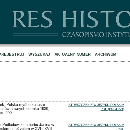
AREJESTRUJ
WYSZUKAJ
AKTUALNY NUMER
ARCHIWUM
w
ek, Polska myśl o kulturze
STRESZCZENIE W JĘZYKU POLSKIM
czasów dawnych do roku 1939,
PDF (ENGLISH)
ss. 290.
e Podlodowskich herbu Janina w
STRESZCZENIE W JĘZYKU POLSKIM
skim i stężyckim w XVI i XVII
PDF