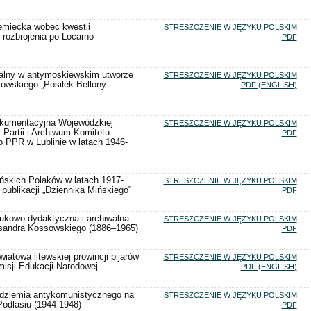
emiecka wobec kwestii
STRESZCZENIE W JĘZYKU POLSKIM
rozbrojenia po Locarno
PDF
talny w antymoskiewskim utworze
STRESZCZENIE W JĘZYKU POLSKIM
owskiego „Posiłek Bellony
PDF (ENGLISH)
okumentacyjna Wojewódzkiej
STRESZCZENIE W JĘZYKU POLSKIM
i Partii i Archiwum Komitetu
PDF
 PPR w Lublinie w latach 1946-
ńskich Polaków w latach 1917-
STRESZCZENIE W JĘZYKU POLSKIM
 publikacji „Dziennika Mińskiego”
PDF
aukowo-dydaktyczna i archiwalna
STRESZCZENIE W JĘZYKU POLSKIM
ksandra Kossowskiego (1886–1965)
PDF
iatowa litewskiej prowincji pijarów
STRESZCZENIE W JĘZYKU POLSKIM
isji Edukacji Narodowej
PDF (ENGLISH)
odziemia antykomunistycznego na
STRESZCZENIE W JĘZYKU POLSKIM
odlasiu (1944-1948)
PDF