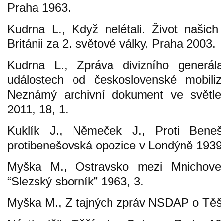
Praha 1963.
Kudrna L., Když nelétali. Život našich
Británii za 2. světové války, Praha 2003.
Kudrna L., Zpráva divizního generál
událostech od československé mobil
Neznámý archivní dokument ve světle f
2011, 18, 1.
Kuklík J., Němeček J., Proti Bene
protibenešovská opozice v Londýně 193
Myška M., Ostravsko mezi Mnichov
“Slezský sborník” 1963, 3.
Myška M., Z tajných zpráv NSDAP o Těš