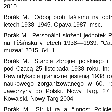
2010.
Borák M., Odboj proti fašismu na od
letech 1938–1945, Opava 1987, msc.
Borák M., Personální složení jednotek P
na Těšínsku v letech 1938––1939, “Ča
muzea” 2015, 64, 1.
Borák M., Starcie zbrojne polskiego i
pod Czacą 25 listopada 1938 roku, in:
Rewindykacje graniczne jesienią 1938 ro
naukowego zorganizowanego w 60. ro
Jaworzyny do Polski. Nowy Targ, 27 l
Kowalski, Nowy Targ 2004.
Borák M., Struktura a činnost Polici