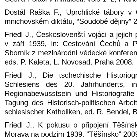
Dostál Raška F., Uprchlické tábory 
mnichovském diktátu, “Soudobé dějiny” 2
Friedl J., Českoslovenští vojáci a jeji
v září 1939, in: Cestování Čechů a Po
Sborník z mezinárodní vědecké konferenc
eds. P. Kaleta, L. Novosad, Praha 2008.
Friedl J., Die tschechische Historio
Schlesiens des 20. Jahrhunderts, in
Regionabewusstsein und Historiografie
Tagung des Historisch-politischen Arbe
schlesischer Katholiken, ed. R. Bendel, B
Friedl J., K pokusu o připojení Těšín
Morava na podzim 1939, “Těšínsko” 2009