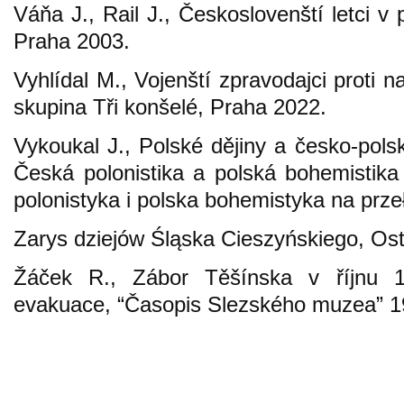
Váňa J., Rail J., Českoslovenští letci v
Praha 2003.
Vyhlídal M., Vojenští zpravodajci proti 
skupina Tři konšelé, Praha 2022.
Vykoukal J., Polské dějiny a česko-pols
Česká polonistika a polská bohemistika
polonistyka i polska bohemistyka na prze
Zarys dziejów Śląska Cieszyńskiego, O
Žáček R., Zábor Těšínska v říjnu 1
evakuace, “Časopis Slezského muzea” 1