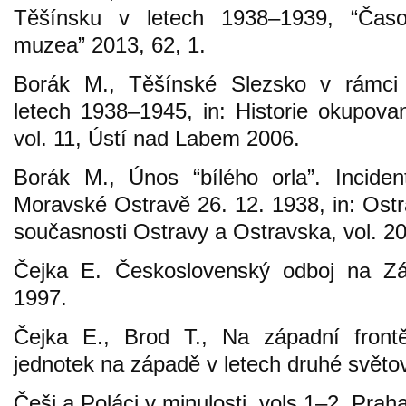
Těšínsku v letech 1938–1939, “Čas
muzea” 2013, 62, 1.
Borák M., Těšínské Slezsko v rámci
letech 1938–1945, in: Historie okupov
vol. 11, Ústí nad Labem 2006.
Borák M., Únos “bílého orla”. Incide
Moravské Ostravě 26. 12. 1938, in: Ostr
současnosti Ostravy a Ostravska, vol. 2
Čejka E. Československý odboj na Z
1997.
Čejka E., Brod T., Na západní frontě
jednotek na západě v letech druhé světo
Češi a Poláci v minulosti, vols 1–2, Prah