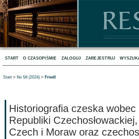
START
O CZASOPIŚMIE
ZALOGUJ
ZAREJESTRUJ
WYSZUK
Start
>
No 58 (2024)
>
Friedl
Historiografia czeska wobec
Republiki Czechosłowackiej,
Czech i Moraw oraz czechos