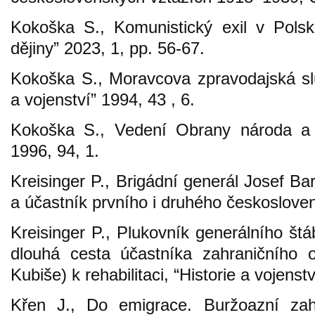
Kokoška S., Komunistický exil v Pols
dějiny” 2023, 1, pp. 56-67.
Kokoška S., Moravcova zpravodajská sl
a vojenství” 1994, 43 , 6.
Kokoška S., Vedení Obrany národa a P
1996, 94, 1.
Kreisinger P., Brigádní generál Josef Ba
a účastník prvního i druhého českoslove
Kreisinger P., Plukovník generálního št
dlouhá cesta účastníka zahraničního o
Kubiše) k rehabilitaci, “Historie a vojenst
Křen J., Do emigrace. Buržoazní zah