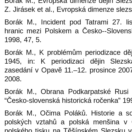
Borák M., Evropská dimenze dějin Slezs
Z. Jirásek et al., Evropská dimenze slez
Borák M., Incident pod Tatrami 27. li
hranic mezi Polskem a Česko--Slovensk
1998, 47, 5.
Borák M., K problémům periodizace děj
1945, in: K periodizaci dějin Slezs
zasedání v Opavě 11.–12. prosince 200
2008.
Borák M., Obrana Podkarpatské Rusi (
“Česko-slovenská historická ročenka” 19
Borák M., Očima Poláků. Historie a s
polských vztahů a polská menšina v 
polského tisku na Těšínském Slezsku 