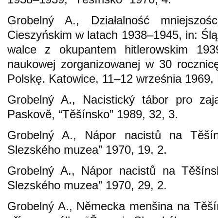
Grobelný A., Działalność mniejszoś
Cieszyńskim w latach 1938–1945, in: Ślą
walce z okupantem hitlerowskim 1939
naukowej zorganizowanej w 30 rocznicę
Polskę. Katowice, 11–12 września 1969,
Grobelný A., Nacistický tábor pro za
Paskově, “Těšínsko” 1989, 32, 3.
Grobelný A., Nápor nacistů na Těší
Slezského muzea” 1970, 19, 2.
Grobelný A., Nápor nacistů na Těšíns
Slezského muzea” 1970, 29, 2.
Grobelný A., Německa menšina na Těší