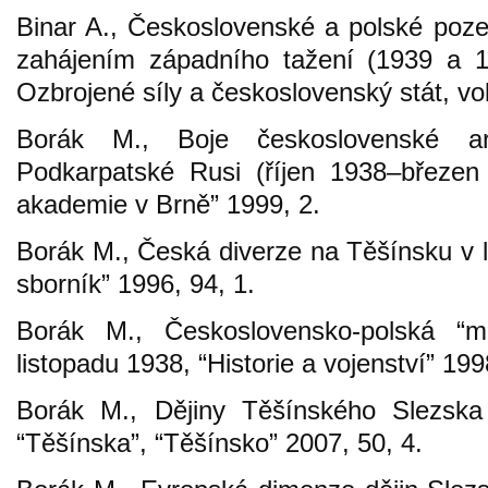
Binar A., Československé a polské poze
zahájením západního tažení (1939 a 19
Ozbrojené síly a československý stát, vo
Borák M., Boje československé 
Podkarpatské Rusi (říjen 1938–březen
akademie v Brně” 1999, 2.
Borák M., Česká diverze na Těšínsku v 
sborník” 1996, 94, 1.
Borák M., Československo-polská “
listopadu 1938, “Historie a vojenství” 199
Borák M., Dějiny Těšínského Slezsk
“Těšínska”, “Těšínsko” 2007, 50, 4.