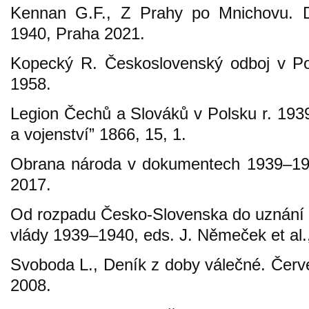
Kennan G.F., Z Prahy po Mnichovu. D
1940, Praha 2021.
Kopecký R. Československý odboj v Po
1958.
Legion Čechů a Slováků v Polsku r. 1939,
a vojenství” 1866, 15, 1.
Obrana národa v dokumentech 1939–194
2017.
Od rozpadu Česko-Slovenska do uznání 
vlády 1939–1940, eds. J. Němeček et al.
Svoboda L., Deník z doby válečné. Čer
2008.