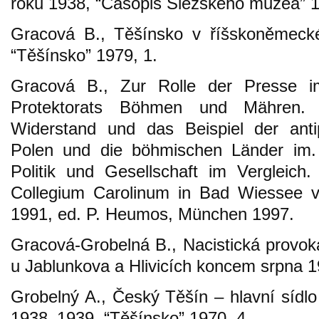
roku 1938, “Časopis Slezského muzea” 
Gracová B., Těšínsko v říšskoněmeck
“Těšínsko” 1979, 1.
Gracová B., Zur Rolle der Presse i
Protektorats Böhmen und Mähren. A
Widerstand und das Beispiel der anti
Polen und die böhmischen Länder im. 
Politik und Gesellschaft im Vergleich
Collegium Carolinum in Bad Wiessee 
1991, ed. P. Heumos, München 1997.
Gracová-Grobelná B., Nacistická provok
u Jablunkova a Hlivicích koncem srpna 1
Grobelný A., Český Těšín – hlavní sídlo
1938–1939, “Těšínsko” 1970, 4.