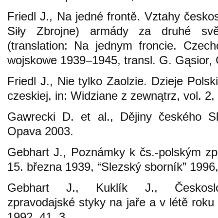
Friedl J., Na jedné frontě. Vztahy česko
Siły Zbrojne) armády za druhé svě
(translation: Na jednym froncie. Czech
wojskowe 1939–1945, transl. G. Gąsior
Friedl J., Nie tylko Zaolzie. Dzieje Polsk
czeskiej, in: Widziane z zewnątrz, vol. 
Gawrecki D. et al., Dějiny českého S
Opava 2003.
Gebhart J., Poznámky k čs.-polským z
15. března 1939, “Slezský sborník” 1996,
Gebhart J., Kuklík J., Českoslo
zpravodajské styky na jaře a v létě roku 
1992, 41, 3.