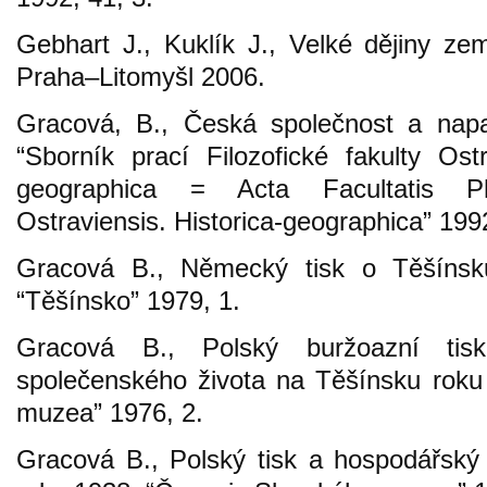
Gebhart J., Kuklík J., Velké dějiny ze
Praha–Litomyšl 2006.
Gracová, B., Česká společnost a napa
“Sborník prací Filozofické fakulty Ostr
geographica = Acta Facultatis Phil
Ostraviensis. Historica-geographica” 199
Gracová B., Německý tisk o Těšínsk
“Těšínsko” 1979, 1.
Gracová B., Polský buržoazní tis
společenského života na Těšínsku roku
muzea” 1976, 2.
Gracová B., Polský tisk a hospodářsk