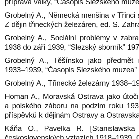
příprava války, “Časopis Slezského muze
Grobelný A., Německá menšina v Třinci a je
Z dějin třineckých železáren, ed. S. Zah
Grobelný A., Sociální problémy v zabra
1938 do září 1939, “Slezský sborník” 197
Grobelný A., Těšínsko jako předmět n
1933–1939, “Časopis Slezského muzea” 
Grobelný A., Třinecké železárny 1938–1
Homan A., Moravská Ostrava jako útoči
a polského záboru na podzim roku 1938
příspěvků k dějinám Ostravy a Ostravsk
Káňa O., Pavelka R. [Stanisławska 
československých vztazích 1918–1939, 