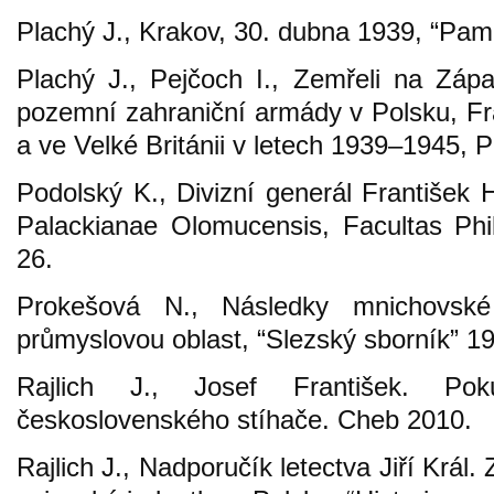
Plachý J., Krakov, 30. dubna 1939, “Pamě
Plachý J., Pejčoch I., Zemřeli na Záp
pozemní zahraniční armády v Polsku, Fr
a ve Velké Británii v letech 1939–1945, 
Podolský K., Divizní generál František H
Palackianae Olomucensis, Facultas Phil
26.
Prokešová N., Následky mnichovské
průmyslovou oblast, “Slezský sborník” 19
Rajlich J., Josef František. Po
československého stíhače. Cheb 2010.
Rajlich J., Nadporučík letectva Jiří Král. 