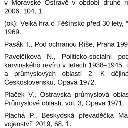
v Moravské Ostravě v období druhé rep
2006, 104, 1.
(ok): Velká hra o Těšínsko před 30 lety
1969.
Pasák T., Pod ochranou Říše, Praha 199
Pavelčíková N., Politicko-sociální p
karvinského revíru v letech 1938–1945, i
a průmyslových oblastí 2. K dějin
Československu, Opava 1972.
Plaček V., Ostravská průmyslová oblas
Průmyslové oblasti, vol. 3, Opava 1971.
Plachá P., Beskydská převaděčka Mari
vojenství” 2019, 68, 1.