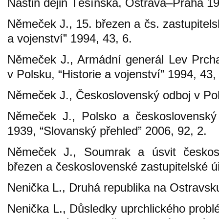
Nástin dějin Těšínska, Ostrava–Praha 1
Němeček J., 15. březen a čs. zastupitels
a vojenství” 1994, 43, 6.
Němeček J., Armádní generál Lev Prcha
v Polsku, “Historie a vojenství” 1994, 43,
Němeček J., Československý odboj v Po
Němeček J., Polsko a československý 
1939, “Slovanský přehled” 2006, 92, 2.
Němeček J., Soumrak a úsvit českos
březen a československé zastupitelské ú
Nenička L., Druhá republika na Ostravs
Nenička L., Důsledky uprchlického probl