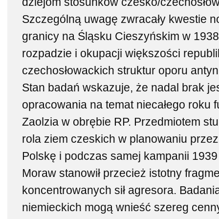
dziejom stosunków czesko/czechosłow
Szczególną uwagę zwracały kwestie n
granicy na Śląsku Cieszyńskim w 1938
rozpadzie i okupacji większości republi
czechosłowackich struktur oporu antyn
Stan badań wskazuje, że nadal brak je
opracowania na temat niecałego roku f
Zaolzia w obrębie RP. Przedmiotem st
rola ziem czeskich w planowaniu prze
Polskę i podczas samej kampanii 1939 r
Moraw stanowił przecież istotny fragm
koncentrowanych sił agresora. Badani
niemieckich mogą wnieść szereg cenny