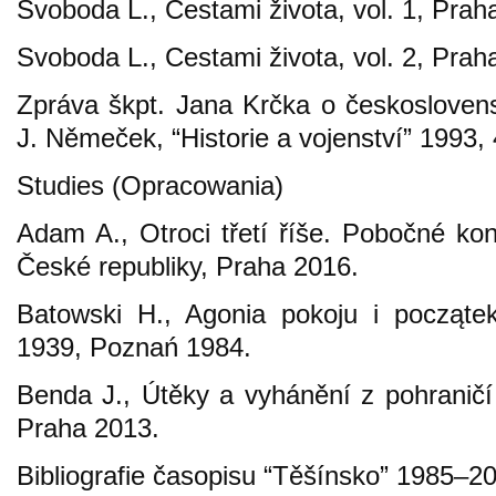
Svoboda L., Cestami života, vol. 1, Prah
Svoboda L., Cestami života, vol. 2, Prah
Zpráva škpt. Jana Krčka o českosloven
J. Němeček, “Historie a vojenství” 1993, 
Studies (Opracowania)
Adam A., Otroci třetí říše. Pobočné ko
České republiky, Praha 2016.
Batowski H., Agonia pokoju i początek
1939, Poznań 1984.
Benda J., Útěky a vyhánění z pohranič
Praha 2013.
Bibliografie časopisu “Těšínsko” 1985–2