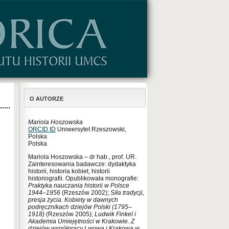
O AUTORZE
Mariola Hoszowska
ORCID ID
Uniwersytet Rzeszowski,
Polska
Polska
Mariola Hoszowska – dr hab., prof. UR.
Zainteresowania badawcze: dydaktyka
historii, historia kobiet, historii
historiografii. Opublikowała monografie:
Praktyka nauczania historii w Polsce
1944–1956
(Rzeszów 2002);
Siła tradycji,
presja życia. Kobiety w dawnych
podręcznikach dziejów Polski (1795–
1918)
(Rzeszów 2005);
Ludwik Finkel i
Akademia Umiejętności w Krakowie. Z
dziejów współpracy Lwowa i Krakowa w