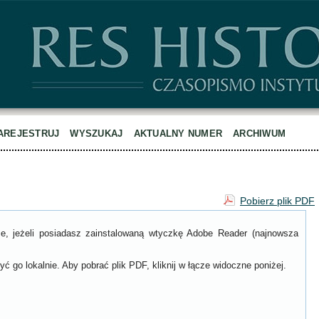
AREJESTRUJ
WYSZUKAJ
AKTUALNY NUMER
ARCHIWUM
Pobierz plik PDF
ce, jeżeli posiadasz zainstalowaną wtyczkę Adobe Reader (najnowsza
ć go lokalnie. Aby pobrać plik PDF, kliknij w łącze widoczne poniżej.