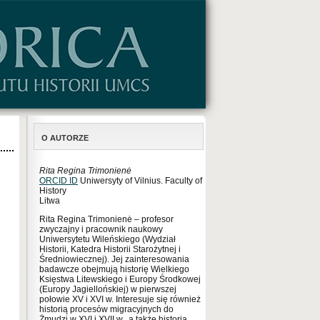
O AUTORZE
Rita Regina Trimonienė
ORCID ID
Uniwersyty of Vilnius. Faculty of
History
Litwa
Rita Regina Trimonienė – profesor
zwyczajny i pracownik naukowy
Uniwersytetu Wileńskiego (Wydział
Historii, Katedra Historii Starożytnej i
Średniowiecznej). Jej zainteresowania
badawcze obejmują historię Wielkiego
Księstwa Litewskiego i Europy Środkowej
(Europy Jagiellońskiej) w pierwszej
połowie XV i XVI w. Interesuje się również
historią procesów migracyjnych do
Żmudzi w XVI i XVII w., a także historią