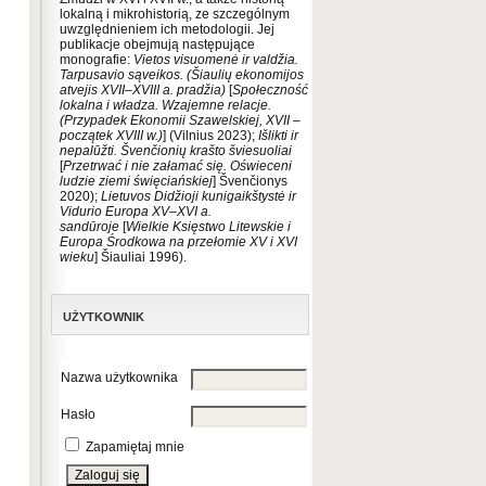
lokalną i mikrohistorią, ze szczególnym
uwzględnieniem ich metodologii. Jej
publikacje obejmują następujące
monografie:
Vietos visuomenė ir valdžia.
Tarpusavio sąveikos. (Šiaulių ekonomijos
atvejis XVII–XVIII a. pradžia)
[
Społeczność
lokalna i władza. Wzajemne relacje.
(Przypadek Ekonomii Szawelskiej, XVII –
początek XVIII w.)
] (Vilnius 2023);
Išlikti ir
nepalūžti. Švenčionių krašto šviesuoliai
[
Przetrwać i nie załamać się. Oświeceni
ludzie ziemi święciańskiej
] Švenčionys
2020);
Lietuvos Didžioji kunigaikštystė ir
Vidurio Europa XV–XVI a.
sandūroje
[
Wielkie Księstwo Litewskie i
Europa Środkowa na przełomie XV i XVI
wieku
] Šiauliai 1996).
UŻYTKOWNIK
Nazwa użytkownika
Hasło
Zapamiętaj mnie