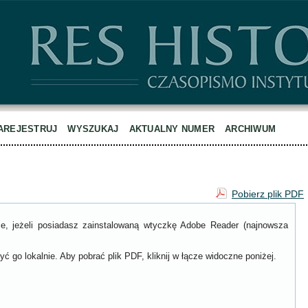
AREJESTRUJ
WYSZUKAJ
AKTUALNY NUMER
ARCHIWUM
Pobierz plik PDF
ce, jeżeli posiadasz zainstalowaną wtyczkę Adobe Reader (najnowsza
ć go lokalnie. Aby pobrać plik PDF, kliknij w łącze widoczne poniżej.