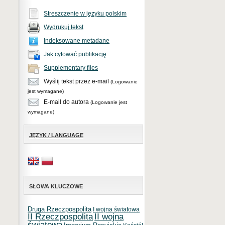
Streszczenie w języku polskim
Wydrukuj tekst
Indeksowane metadane
Jak cytować publikację
Supplementary files
Wyślij tekst przez e-mail
(Logowanie
jest wymagane)
E-mail do autora
(Logowanie jest
wymagane)
JĘZYK / LANGUAGE
SŁOWA KLUCZOWE
Druga Rzeczpospolita
I wojna światowa
II Rzeczpospolita
II wojna
światowa