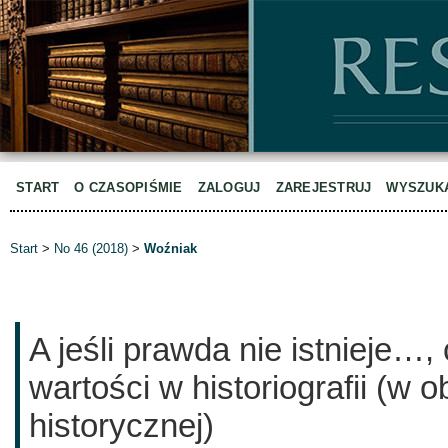
START
O CZASOPIŚMIE
ZALOGUJ
ZAREJESTRUJ
WYSZUK
Start
>
No 46 (2018)
>
Woźniak
A jeśli prawda nie istnieje…, c
wartości w historiografii (w 
historycznej)