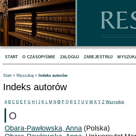
START
O CZASOPIŚMIE
ZALOGUJ
ZAREJESTRUJ
WYSZUK
Start
>
Wyszukaj
>
Indeks autorów
Indeks autorów
A
B
C
D
E
F
G
H
I
J
K
L
M
N
O
P
Q
R
S
T
U
V
W
X
Y
Z
Wszystkie
O
Obara-Pawłowska, Anna
(Polska)