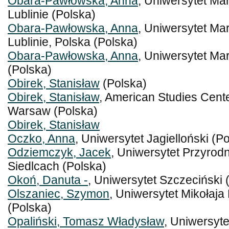
Obara-Pawłowska, Anna
, Uniwersytet Mar
Lublinie (Polska)
Obara-Pawłowska, Anna
, Uniwersytet Mar
Lublinie, Polska (Polska)
Obara-Pawłowska, Anna
, Uniwersytet Mar
(Polska)
Obirek, Stanisław
(Polska)
Obirek, Stanisław
, American Studies Center
Warsaw (Polska)
Obirek, Stanisław
Oczko, Anna
, Uniwersytet Jagielloński (P
Odziemczyk, Jacek
, Uniwersytet Przyro
Siedlcach (Polska)
Okoń, Danuta -
, Uniwersytet Szczeciński 
Olszaniec, Szymon
, Uniwersytet Mikołaja
(Polska)
Opaliński, Tomasz Władysław
, Uniwersyt