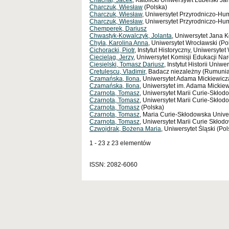
Chachaj, Jacek
, Katolicki Uniwersytet Lubelski Ja
Charczuk, Wiesław
(Polska)
Charczuk, Wiesław
, Uniwersytet Przyrodniczo-Hu
Charczuk, Wiesław
, Uniwersytet Przyrodniczo-Hu
Chemperek, Dariusz
Chwastyk-Kowalczyk, Jolanta
, Uniwersytet Jana 
Chyła, Karolina Anna
, Uniwersytet Wrocławski (Po
Cichoracki, Piotr
, Instytut Historyczny, Uniwersyte
Ciecieląg, Jerzy
, Uniwersytet Komisji Edukacji N
Ciesielski, Tomasz Dariusz
, Instytut Historii Uniw
Cretulescu, Vladimir
, Badacz niezależny (Rumuni
Czamańska, Ilona
, Uniwersytet Adama Mickiewicz
Czamańska, Ilona
, Uniwersytet im. Adama Mickiewi
Czarnota, Tomasz
, Uniwersytet Marii Curie-Skłodo
Czarnota, Tomasz
, Uniwersytet Marii Curie-Skłodo
Czarnota, Tomasz
(Polska)
Czarnota, Tomasz
, Maria Curie-Skłodowska Univers
Czarnota, Tomasz
, Uniwersytet Marii Curie Skłodo
Czwojdrak, Bożena Maria
, Uniwersytet Śląski (Pol
1 - 23 z 23 elementów
ISSN: 2082-6060