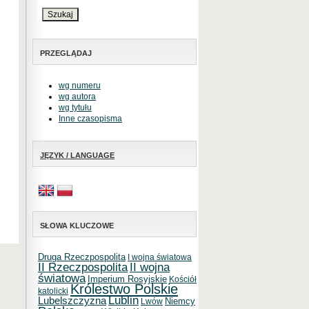
PRZEGLĄDAJ
wg numeru
wg autora
wg tytułu
Inne czasopisma
JĘZYK / LANGUAGE
SŁOWA KLUCZOWE
Druga Rzeczpospolita
I wojna światowa
II Rzeczpospolita
II wojna
światowa
Imperium Rosyjskie
Kościół
Królestwo Polskie
katolicki
Lublin
Lubelszczyzna
Niemcy
Lwów