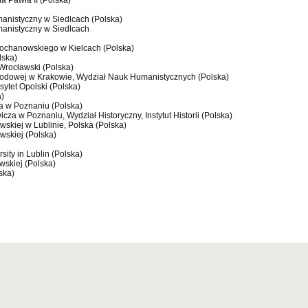
na Pawła II (Polska)
manistyczny w Siedlcach (Polska)
manistyczny w Siedlcach
Kochanowskiego w Kielcach (Polska)
lska)
t Wrocławski (Polska)
arodowej w Krakowie, Wydział Nauk Humanistycznych (Polska)
ersytet Opolski (Polska)
a)
a w Poznaniu (Polska)
cza w Poznaniu, Wydział Historyczny, Instytut Historii (Polska)
wskiej w Lublinie, Polska (Polska)
wskiej (Polska)
ity in Lublin (Polska)
wskiej (Polska)
ska)