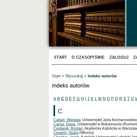
START
O CZASOPIŚMIE
ZALOGUJ
Z
Start
>
Wyszukaj
>
Indeks autorów
Indeks autorów
A
B
C
D
E
F
G
H
I
J
K
L
M
N
O
P
Q
R
S
T
U
C
Caban, Wiesław
, Uniwersytet Jana Kochanowskie
Caciur, Dana
, Uniwersytet w Bukareszcie (Rumuni
Ceglarek, Roman
, Akademia Katolicka w Warszaw
Cesarin, Giulia
(Włochy)