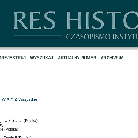
AREJESTRUJ
WYSZUKAJ
AKTUALNY NUMER
ARCHIWUM
V
W
X
Y
Z
Wszystkie
go w Kielcach (Polska)
a)
ie (Polska)