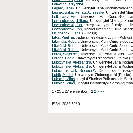
Latawiec, Krzysztof
, Uniwersytet Marii Curie-Skło
Latawiec, Krzysztof
Legieć, Jacek
, Uniwersytet Jana Kochanowskiego 
Lesiakowska, Renata Agnieszka
, Uniwersytet Mari
Letkiewicz, Ewa
, Uniwersytet Marii Curie-Skłodows
Lewandowska, Liliana
, Uniwersytet Mikołaja Kope
Lewandowski, Jan
, emerytowany prof. Instytutu H
Lewandowski, Jan
, Uniwersytet Marii Curie-Skłod
Lisichenok, Elena A.
(Rosja)
Litka, Paulina
, badacz niezależny, Lublin (Polska)
Litwiński, Robert
, Uniwersytet Marii Curie-Skłodowsk
Litwiński, Robert
, Uniwersytet Marii Curie-Skłodow
Litwiński, Robert
, Uniwersytet Marii Curie-Skłodow
Lorek, Wojciech
, Uniwersytet im. Adama Mickiewi
Lorens, Beata
, Uniwersytet Rzeszowski, Polska (P
Lubczyńska, Aleksandra
, Uniwersytet Jana Kocha
Lubczyńska, Aleksandra
, Uniwersytet Jana Koch
Lubiczankowski, Siergiej W.
, Orenburski Państwo
Lubik, Maciej
, Uniwersytet Zielonogórski (Polska)
Luković, Miloš
, Instytut Studiów Bałkańskich, Ser
Luković, Miloš
, (Instytut Bałkanistyki Serbskiej Ak
1 - 25 z 27 elementów
1
2
>
>>
ISSN: 2082-6060