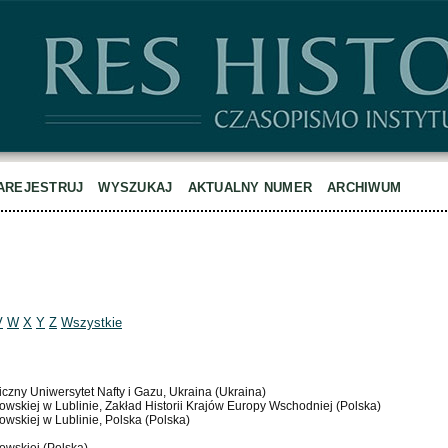
AREJESTRUJ
WYSZUKAJ
AKTUALNY NUMER
ARCHIWUM
V
W
X
Y
Z
Wszystkie
czny Uniwersytet Nafty i Gazu, Ukraina (Ukraina)
dowskiej w Lublinie, Zakład Historii Krajów Europy Wschodniej (Polska)
owskiej w Lublinie, Polska (Polska)