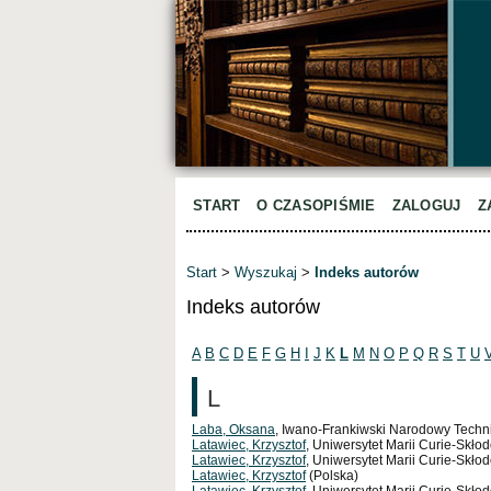
START
O CZASOPIŚMIE
ZALOGUJ
Z
Start
>
Wyszukaj
>
Indeks autorów
Indeks autorów
A
B
C
D
E
F
G
H
I
J
K
L
M
N
O
P
Q
R
S
T
U
L
Laba, Oksana
, Iwano-Frankiwski Narodowy Techni
Latawiec, Krzysztof
, Uniwersytet Marii Curie-Skło
Latawiec, Krzysztof
, Uniwersytet Marii Curie-Skłod
Latawiec, Krzysztof
(Polska)