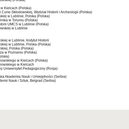
dowskiej (Polska)
w Kielcach (Polska)
i Curie-Skłodowskiej, Wydział Historii i Archeologii (Polska)
kiej w Lublinie, Polska (Polska)
rnika w Toruniu (Polska)
istorii UMCS w Lublinie (Polska)
owskiej w Lublinie
iej w Lublinie, Instytut Historii
skiej w Lublinie, Polska (Polska)
skiej, Polska (Polska)
cza w Poznaniu (Polska)
olska)
nowskiego w Kielcach (Polska)
anowskiego w Kielcach
wy Uniwersytet Pedagogiczny (Rosja)
bska Akademia Nauk i Umiejętności (Serbia)
ademii Nauk i Sztuk, Belgrad (Serbia)