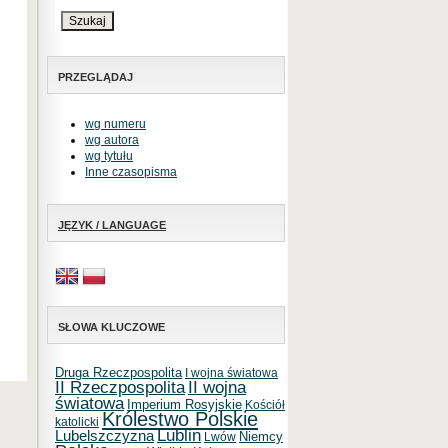
PRZEGLĄDAJ
wg numeru
wg autora
wg tytułu
Inne czasopisma
JĘZYK / LANGUAGE
SŁOWA KLUCZOWE
Druga Rzeczpospolita
I wojna światowa
II Rzeczpospolita
II wojna
światowa
Imperium Rosyjskie
Kościół
Królestwo Polskie
katolicki
Lublin
Lubelszczyzna
Niemcy
Lwów