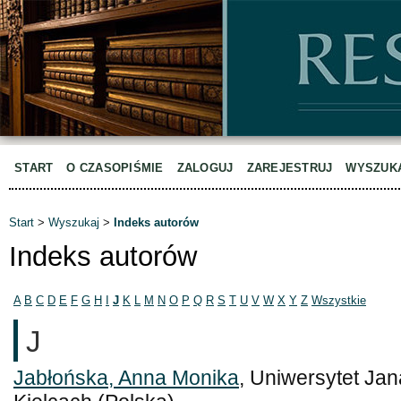
START
O CZASOPIŚMIE
ZALOGUJ
ZAREJESTRUJ
WYSZUK
Start
>
Wyszukaj
>
Indeks autorów
Indeks autorów
A
B
C
D
E
F
G
H
I
J
K
L
M
N
O
P
Q
R
S
T
U
V
W
X
Y
Z
Wszystkie
J
Jabłońska, Anna Monika
, Uniwersytet J