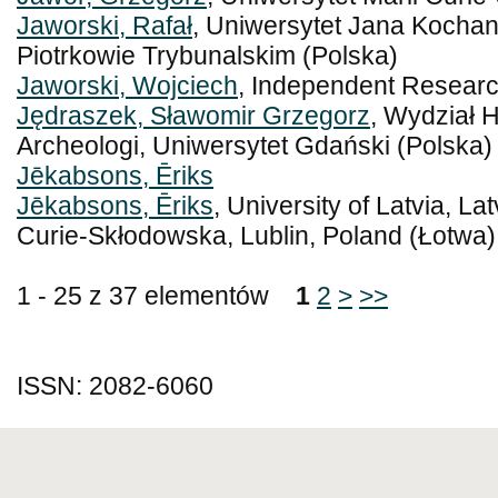
Jaworski, Rafał
, Uniwersytet Jana Kochan
Piotrkowie Trybunalskim (Polska)
Jaworski, Wojciech
, Independent Researc
Jędraszek, Sławomir Grzegorz
, Wydział H
Archeologi, Uniwersytet Gdański (Polska)
Jēkabsons, Ēriks
Jēkabsons, Ēriks
, University of Latvia, La
Curie-Skłodowska, Lublin, Poland (Łotwa)
1 - 25 z 37 elementów
1
2
>
>>
ISSN: 2082-6060