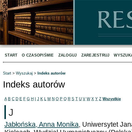
START
O CZASOPIŚMIE
ZALOGUJ
ZAREJESTRUJ
WYSZUK
Start
>
Wyszukaj
>
Indeks autorów
Indeks autorów
A
B
C
D
E
F
G
H
I
J
K
L
M
N
O
P
Q
R
S
T
U
V
W
X
Y
Z
Wszystkie
J
Jabłońska, Anna Monika
, Uniwersytet J