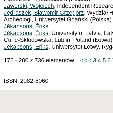
Jaworski, Wojciech
, Independent Researc
Jędraszek, Sławomir Grzegorz
, Wydział H
Archeologi, Uniwersytet Gdański (Polska)
Jēkabsons, Ēriks
Jēkabsons, Ēriks
, University of Latvia, La
Curie-Skłodowska, Lublin, Poland (Łotwa)
Jēkabsons, Ēriks
, Uniwersytet Łotwy, Ryg
176 - 200 z 736 elementów
<<
<
3
4
5
6
ISSN: 2082-6060