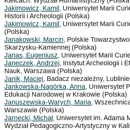
Kielcach. Wydział Humanistyczny (Polska
Jakimowicz, Kamil
, Uniwersytet Marii Cur
Historii i Archeologii (Polska)
Jakimowicz, Kamil
, Uniwersytet Marii Cur
(Polska)
Janakowski, Marcin
, Polskie Towarzystwo
Skarzysku-Kamiennej (Polska)
Janas, Eugeniusz
, Uniwersytet Marii Curi
Janeczek, Andrzej
, Instytut Archeologii i 
Nauk, Warszawa (Polska)
Janik, Maciej
, Badacz niezależny, Lublinie
Jankowska-Nagórka, Anna
, Uniwersytet 
Edukacji Narodowej w Krakowie (Polska)
Januszewska-Warych, Maria
, Wszechnic
Warszawie (Polska)
Jarnecki, Michał
, Uniwersytet im. Adama 
Wydział Pedagogiczno-Artystyczny w Kali