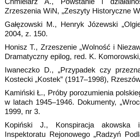
Chmielarz A., Powstanie i działal
Zrzeszenia WiN, „Zeszyty Historyczne Wi
Gałęzowski M., Henryk Józewski „Olgie
2004, z. 150.
Honisz T., Zrzeszenie „Wolność i Niezaw
Dramatyczny epilog, red. K. Komorowsk
Iwaneczko D., „Przypadek czy przezna
Kostecki „Kostek” (1917–1998), Rzeszó
Kamiński Ł., Próby porozumienia polskie
w latach 1945–1946. Dokumenty, „Wroc
1999, nr 3.
Kopiński J., Konspiracja akowska 
Inspektoratu Rejonowego „Radzyń Podl