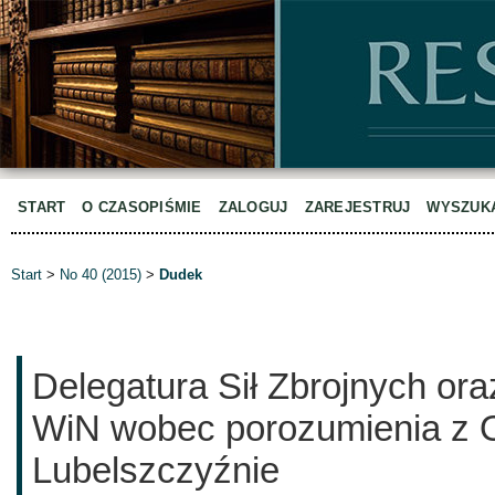
START
O CZASOPIŚMIE
ZALOGUJ
ZAREJESTRUJ
WYSZUK
Start
>
No 40 (2015)
>
Dudek
Delegatura Sił Zbrojnych or
WiN wobec porozumienia z
Lubelszczyźnie