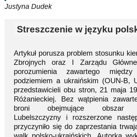
Justyna Dudek
Streszczenie w języku pols
Artykuł porusza problem stosunku kie
Zbrojnych oraz I Zarządu Główn
porozumienia zawartego między
podziemiem a ukraińskim (OUN-B, 
przedstawicieli obu stron, 21 maja 1
Różanieckiej. Bez wątpienia zawar
broni obejmujące obszar poł
Lubelszczyzny i rozszerzone nastę
przyczyniło się do zaprzestania trwa
walk polsko-ukraińskich. Autorka wy