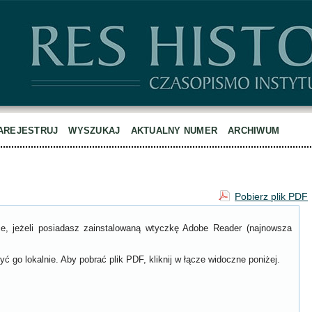
AREJESTRUJ
WYSZUKAJ
AKTUALNY NUMER
ARCHIWUM
Pobierz plik PDF
ce, jeżeli posiadasz zainstalowaną wtyczkę Adobe Reader (najnowsza
ć go lokalnie. Aby pobrać plik PDF, kliknij w łącze widoczne poniżej.