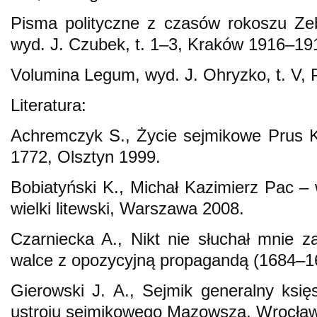
Pisma polityczne z czasów rokoszu Ze
wyd. J. Czubek, t. 1–3, Kraków 1916–19
Volumina Legum, wyd. J. Ohryzko, t. V, 
Literatura:
Achremczyk S., Życie sejmikowe Prus K
1772, Olsztyn 1999.
Bobiatyński K., Michał Kazimierz Pac –
wielki litewski, Warszawa 2008.
Czarniecka A., Nikt nie słuchał mnie za
walce z opozycyjną propagandą (1684–1
Gierowski J. A., Sejmik generalny ksi
ustroju sejmikowego Mazowsza, Wrocła