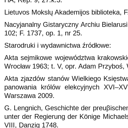
Lietuvos Mokslų Akademijos biblioteka, F
Nacyjanalny Gistaryczny Archiu Bielarusi
102; F. 1737, op. 1, nr 25.
Starodruki i wydawnictwa źródłowe:
Akta sejmikowe województwa krakowskieg
Wrocław 1963; t. V, opr. Adam Przyboś,
Akta zjazdów stanów Wielkiego Księstwa 
panowania królów elekcyjnych XVI–XVI
Warszawa 2009.
G. Lengnich, Geschichte der preuβischen
unter der Regierung der Könige Michaels
VIII, Danzig 1748.