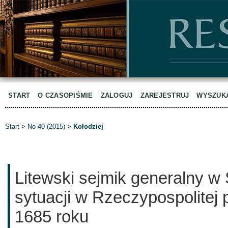
START
O CZASOPIŚMIE
ZALOGUJ
ZAREJESTRUJ
WYSZUK
Start
>
No 40 (2015)
>
Kołodziej
Litewski sejmik generalny w 
sytuacji w Rzeczypospolitej
1685 roku