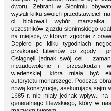
dworu. Zebrani w Słonimiu obywat
wysłali kilku swoich przedstawicieli 
ci blokowali wybór marszałka.
uczestników zjazdu słonimskiego udał
na miejsce, w którym zgodnie z praw
Dopiero po kilku tygodniach negocj
przekonać Litwinów do zgody i p
Osiągnęli jednak swój cel – zamani
niezadowolenie i przeszkodzili w
wiedeńskiej, która miała być e
autorytetu monarszego. Podczas obr
nową konstytucję, asekurującą sejm 
1685 r. nie miały jednak wpływu na 
generalnego litewskiego, który w nas
martwym tworem.