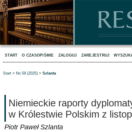
START
O CZASOPIŚMIE
ZALOGUJ
ZAREJESTRUJ
WYSZUK
Start
>
No 59 (2025)
>
Szlanta
Niemieckie raporty dyplomat
w Królestwie Polskim z listo
Piotr Paweł Szlanta