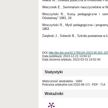
Wakar W., Oświata publiczna w Królestwie Po
Wieczorek E., Seminarium nauczycielskie w W
Wroczyński R., Kursy pedagogiczne i semi
Oświatowy” 1981, 24.
Wroczyński R., Myśl pedagogiczna i program
1963.
Zarębski J., Solarski B., Szkoła powiatowa w Ł
DOI:
http://dx.doi.org/10.17951/rh.2023.56.301-32
Data publikacji: 2023-12-21 13:04:12
Data złożenia artykułu: 2023-03-31 14:02:40
Statystyki
Widoczność abstraktów - 1660
Pobrania artykułów (od 2020-06-17) - PDF - 714
Wskaźniki