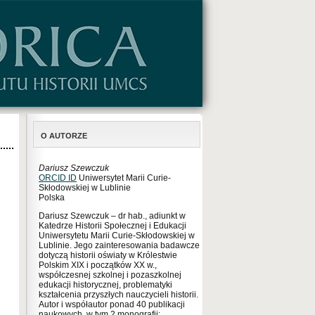
O AUTORZE
Dariusz Szewczuk
ORCID ID
Uniwersytet Marii Curie-
Skłodowskiej w Lublinie
Polska
Dariusz Szewczuk – dr hab., adiunkt w
Katedrze Historii Społecznej i Edukacji
Uniwersytetu Marii Curie-Skłodowskiej w
Lublinie. Jego zainteresowania badawcze
dotyczą historii oświaty w Królestwie
Polskim XIX i początków XX w.,
współczesnej szkolnej i pozaszkolnej
edukacji historycznej, problematyki
kształcenia przyszłych nauczycieli historii.
Autor i współautor ponad 40 publikacji
naukowych, w tym 2 monografii: