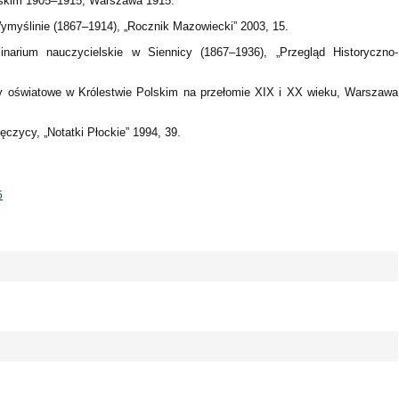
lskim 1905–1915, Warszawa 1915.
ymyślinie (1867–1914), „Rocznik Mazowiecki” 2003, 15.
narium nauczycielskie w Siennicy (1867–1936), „Przegląd Historyczno-
y oświatowe w Królestwie Polskim na przełomie XIX i XX wieku, Warszawa
ęczycy, „Notatki Płockie” 1994, 39.
5