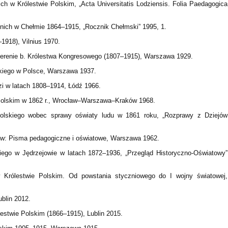
ch w Królestwie Polskim, „Acta Universitatis Lodziensis. Folia Paedagogica
dnich w Chełmie 1864–1915, „Rocznik Chełmski” 1995, 1.
–1918), Vilnius 1970.
 terenie b. Królestwa Kongresowego (1807–1915), Warszawa 1929.
lskiego w Polsce, Warszawa 1937.
i w latach 1808–1914, Łódź 1966.
 Polskim w 1862 r., Wrocław–Warszawa–Kraków 1968.
Polskiego wobec sprawy oświaty ludu w 1861 roku, „Rozprawy z Dziejów
 w: Pisma pedagogiczne i oświatowe, Warszawa 1962.
iego w Jędrzejowie w latach 1872–1936, „Przegląd Historyczno-Oświatowy”
w Królestwie Polskim. Od powstania styczniowego do I wojny światowej,
blin 2012.
estwie Polskim (1866–1915), Lublin 2015.