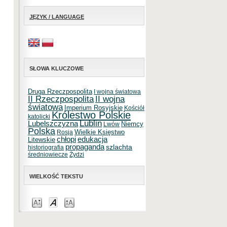
JĘZYK / LANGUAGE
SŁOWA KLUCZOWE
Druga Rzeczpospolita
I wojna światowa
II Rzeczpospolita
II wojna
światowa
Imperium Rosyjskie
Kościół
Królestwo Polskie
katolicki
Lublin
Lubelszczyzna
Niemcy
Lwów
Polska
Wielkie Księstwo
Rosja
chłopi
edukacja
Litewskie
propaganda
szlachta
historiografia
średniowiecze
Żydzi
WIELKOŚĆ TEKSTU