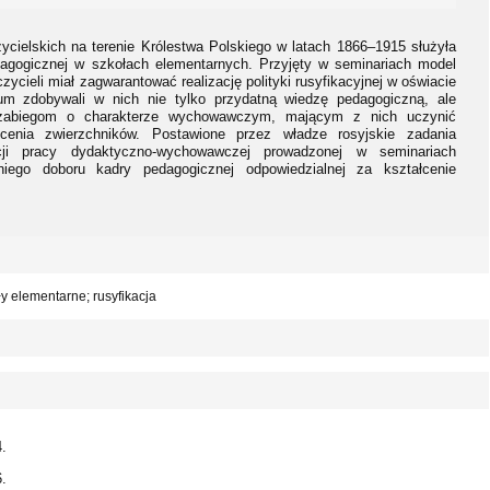
cielskich na terenie Królestwa Polskiego w latach 1866–1915 służyła
agogicznej w szkołach elementarnych. Przyjęty w seminariach model
ycieli miał zagwarantować realizację polityki rusyfikacyjnej w oświacie
um zdobywali w nich nie tylko przydatną wiedzę pedagogiczną, ale
m zabiegom o charakterze wychowawczym, mającym z nich uczynić
ecenia zwierzchników. Postawione przez władze rosyjskie zadania
cji pracy dydaktyczno-wychowawczej prowadzonej w seminariach
iego doboru kadry pedagogicznej odpowiedzialnej za kształcenie
ły elementarne; rusyfikacja
4.
6.