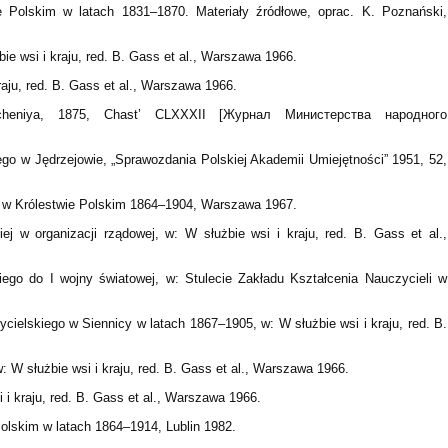
 Polskim w latach 1831–1870. Materiały źródłowe, oprac. K. Poznański,
ie wsi i kraju, red. B. Gass et al., Warszawa 1966.
aju, red. B. Gass et al., Warszawa 1966.
shcheniya, 1875, Chast’ CLXXXII [Журнал Министерства народного
ego w Jędrzejowie, „Sprawozdania Polskiej Akademii Umiejętności” 1951, 52,
 w Królestwie Polskim 1864–1904, Warszawa 1967.
 w organizacji rządowej, w: W służbie wsi i kraju, red. B. Gass et al.,
iego do I wojny światowej, w: Stulecie Zakładu Kształcenia Nauczycieli w
cielskiego w Siennicy w latach 1867–1905, w: W służbie wsi i kraju, red. B.
 W służbie wsi i kraju, red. B. Gass et al., Warszawa 1966.
 i kraju, red. B. Gass et al., Warszawa 1966.
olskim w latach 1864–1914, Lublin 1982.