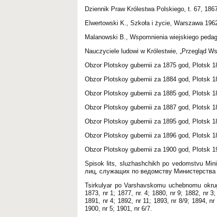
Dziennik Praw Królestwa Polskiego, t. 67, 186
Elwertowski K., Szkoła i życie, Warszawa 196
Malanowski B., Wspomnienia wiejskiego peda
Nauczyciele ludowi w Królestwie, „Przegląd Ws
Obzor Plotskoy gubernii za 1875 god, Plotsk 
Obzor Plotskoy gubernii za 1884 god, Plotsk 
Obzor Plotskoy gubernii za 1885 god, Plotsk 
Obzor Plotskoy gubernii za 1887 god, Plotsk 
Obzor Plotskoy gubernii za 1895 god, Plotsk 
Obzor Plotskoy gubernii za 1896 god, Plotsk 
Obzor Plotskoy gubernii za 1900 god, Plotsk 
Spisok lits, sluzhashchikh po vedomstvu Min
лиц, служащих по ведомству Министерства 
Tsirkulyar po Varshavskomu uchebnomu okru
1873, nr 1; 1877, nr. 4; 1880, nr 9; 1882, nr 3;
1891, nr 4; 1892, nr 11; 1893, nr 8/9; 1894, nr 
1900, nr 5; 1901, nr 6/7.