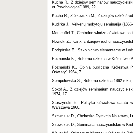
Kucha R., Z dziejów seminariów nauczycielski
et Psychologica”1989, 22.
Kucha R., Ziółkowska M., Z dziejów szkół śre
Kudirka J., Veiverių mokytojų seminarija (1866
Manteuffel T., Centralne władze oświatowe na
Nowicki Z., Kartki z dziejów ruchu nauczycie
Podgórska E., Szkolnictwo elementarne w Łodz
Poznański K., Reforma szkolna w Królestwie
Poznański K., Opinia publiczna Królestwa 
Oświaty” 1964, 7.
Sempołowska S., Reforma szkolna 1862 roku,
Sokół A., Z dziejów seminarium nauczycielsk
1974, 17.
Staszyński E., Polityka oświatowa caratu 
Warszawa 1968.
Szewczuk D., Chełmska Dyrekcja Naukowa, Lu
Szewczuk D., Seminaria nauczycielskie w Król