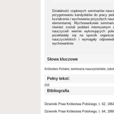
Działalność rządowych seminariów nauczy
przygotowaniu kandydatów do pracy ped
kształcenia i wychowania przyszłych naucz
elementarnej. Wychowankowie seminari
również zostali poddani intensywny
nauczycieli wiernie wykonujących pol
przekładały się na sposób organiza
nauczycielskich i wymagały odpowiedn
wychowanków.
Słowa kluczowe
Królestwo Polskie; seminaria nauczycielskie; szko
Pełny tekst:
PDF
Bibliografia
Dziennik Praw Królestwa Polskiego, t. 62, 186
Dziennik Praw Królestwa Polskiego, t. 64, 186