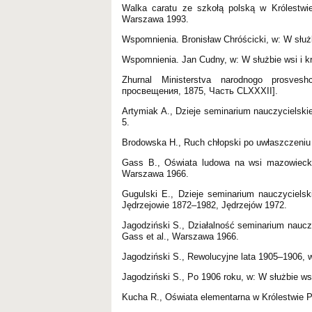
Walka caratu ze szkołą polską w Królestwie
Warszawa 1993.
Wspomnienia. Bronisław Chróścicki, w: W służb
Wspomnienia. Jan Cudny, w: W służbie wsi i kr
Zhurnal Ministerstva narodnogo prosve
просвещения, 1875, Часть CLXXXII].
Artymiak A., Dzieje seminarium nauczycielski
5.
Brodowska H., Ruch chłopski po uwłaszczeniu
Gass B., Oświata ludowa na wsi mazowieckiej
Warszawa 1966.
Gugulski E., Dzieje seminarium nauczycielsk
Jędrzejowie 1872–1982, Jędrzejów 1972.
Jagodziński S., Działalność seminarium nauczy
Gass et al., Warszawa 1966.
Jagodziński S., Rewolucyjne lata 1905–1906, w:
Jagodziński S., Po 1906 roku, w: W służbie wsi
Kucha R., Oświata elementarna w Królestwie P