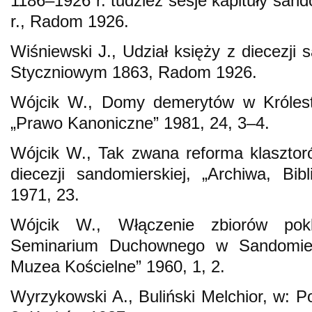
1186–1926 r. tudzież sesje kapituły san
r., Radom 1926.
Wiśniewski J., Udział księży z diecezji
Styczniowym 1863, Radom 1926.
Wójcik W., Domy demerytów w Królest
„Prawo Kanoniczne” 1981, 24, 3–4.
Wójcik W., Tak zwana reforma klasztor
diecezji sandomierskiej, „Archiwa, Bib
1971, 23.
Wójcik W., Włączenie zbiorów pokla
Seminarium Duchownego w Sandomierzu
Muzea Kościelne” 1960, 1, 2.
Wyrzykowski A., Buliński Melchior, w: Pol