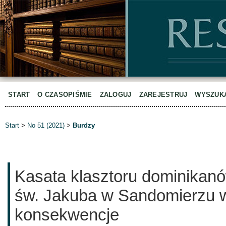
START
O CZASOPIŚMIE
ZALOGUJ
ZAREJESTRUJ
WYSZUK
Start
>
No 51 (2021)
>
Burdzy
Kasata klasztoru dominikanó
św. Jakuba w Sandomierzu w 1
konsekwencje