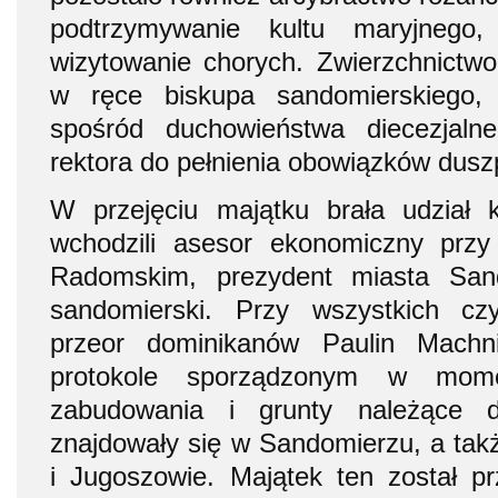
podtrzymywanie kultu maryjnego, 
wizytowanie chorych. Zwierzchnictwo
w ręce biskupa sandomierskiego,
spośród duchowieństwa diecezjaln
rektora do pełnienia obowiązków dusz
W przejęciu majątku brała udział k
wchodzili asesor ekonomiczny prz
Radomskim, prezydent miasta San
sandomierski. Przy wszystkich cz
przeor dominikanów Paulin Machn
protokole sporządzonym w mome
zabudowania i grunty należące d
znajdowały się w Sandomierzu, a takż
i Jugoszowie. Majątek ten został p