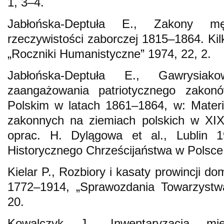
1, 3–4.
Jabłońska-Deptuła E., Zakony m
rzeczywistości zaborczej 1815–1864. K
„Roczniki Humanistyczne” 1974, 22, 2.
Jabłońska-Deptuła E., Gawrysia
zaangażowania patriotycznego zakon
Polskim w latach 1861–1864, w: Materi
zakonnych na ziemiach polskich w XIX
oprac. H. Dylągowa et al., Lublin 1
Historycznego Chrześcijaństwa w Polsce, t
Kielar P., Rozbiory i kasaty prowincji d
1772–1914, „Sprawozdania Towarzyst
20.
Kowalczyk J., Inwentaryzacja mi