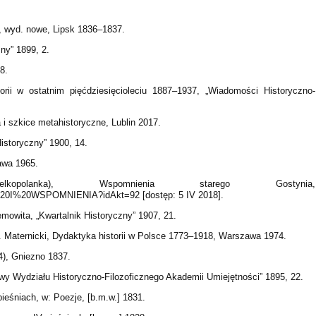
3, wyd. nowe, Lipsk 1836–1837.
zny” 1899, 2.
8.
orii w ostatnim pięćdziesięcioleciu 1887–1937, „Wiadomości Historyczno-
 i szkice metahistoryczne, Lublin 2017.
istoryczny” 1900, 14.
awa 1965.
kopolanka), Wspomnienia starego Gostynia,
0I%20WSPOMNIENIA?idAkt=92 [dostęp: 5 IV 2018].
emowita, „Kwartalnik Historyczny” 1907, 21.
 J. Maternicki, Dydaktyka historii w Polsce 1773–1918, Warszawa 1974.
), Gniezno 1837.
awy Wydziału Historyczno-Filozoficznego Akademii Umiejętności” 1895, 22.
ieśniach, w: Poezje, [b.m.w.] 1831.