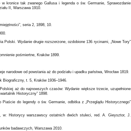
e w kronice tak zwanego Gallusa i legenda o św. Germanie, Sprawozdanie
ału II, Warszawa 1910.
ejętności”, seria 2, 1898, 10.
000.
oria Polski. Wydanie drugie rozszerzone, ozdobione 136 rycinami, „Nowe Tory”
omnienie pośmiertne, Kraków 1899.
Dzieje narodowe od powstania aż do podziału i upadku państwa, Wrocław 1819.
k Biograficzny, t. 5, Kraków 1936–1946.
rii Polskiej aż do najnowszych czasów: Wydanie większe trzecie, uzupełnione
wartalnik Historyczny” 1898.
o Piaście do legendy o św. Germanie, odbitka z „Przeglądu Historycznego”
 w: Historycy warszawscy ostatnich dwóch stuleci, red. A. Gieysztor, J.
ierunków badawczych, Warszawa 2010.