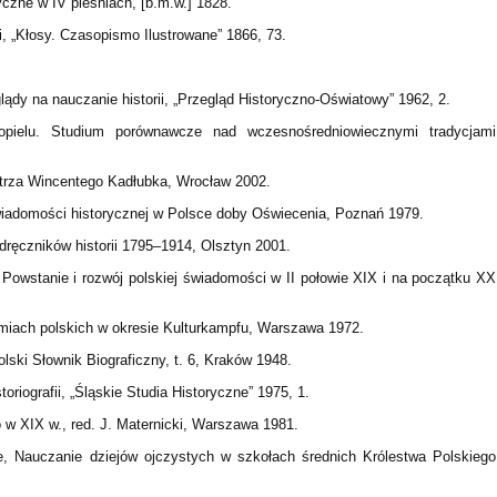
yczne w IV pieśniach, [b.m.w.] 1828.
 „Kłosy. Czasopismo Ilustrowane” 1866, 73.
dy na nauczanie historii, „Przegląd Historyczno-Oświatowy” 1962, 2.
opielu. Studium porównawcze nad wczesnośredniowiecznymi tradycjami
strza Wincentego Kadłubka, Wrocław 2002.
wiadomości historycznej w Polsce doby Oświecenia, Poznań 1979.
ręczników historii 1795–1914, Olsztyn 2001.
Powstanie i rozwój polskiej świadomości w II połowie XIX i na początku XX
iemiach polskich w okresie Kulturkampfu, Warszawa 1972.
ski Słownik Biograficzny, t. 6, Kraków 1948.
oriografii, „Śląskie Studia Historyczne” 1975, 1.
 w XIX w., red. J. Maternicki, Warszawa 1981.
ie, Nauczanie dziejów ojczystych w szkołach średnich Królestwa Polskiego