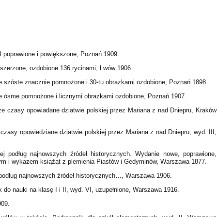
 II poprawione i powiększone, Poznań 1909.
ozszerzone, ozdobione 136 rycinami, Lwów 1906.
ie szóste znacznie pomnożone i 30-tu obrazkami ozdobione, Poznań 1898.
nie ósme pomnożone i licznymi obrazkami ozdobione, Poznań 1907.
sze czasy opowiadane dziatwie polskiej przez Mariana z nad Dniepru, Kraków
 czasy opowiedziane dziatwie polskiej przez Mariana z nad Dniepru, wyd. III,
kiej podług najnowszych źródeł historycznych. Wydanie nowe, poprawione,
nym i wykazem książąt z plemienia Piastów i Gedyminów, Warszawa 1877.
ej podług najnowszych źródeł historycznych…, Warszawa 1906.
 do nauki na klasę I i II, wyd. VI, uzupełnione, Warszawa 1916.
909.