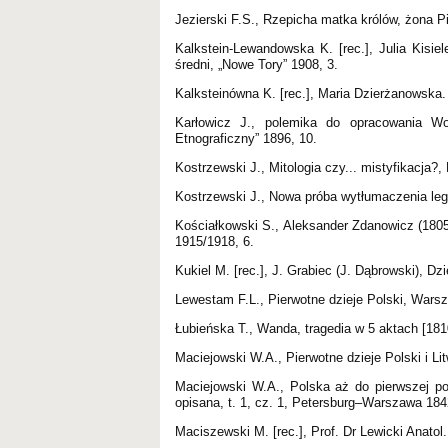
Jezierski F.S., Rzepicha matka królów, żona 
Kalkstein-Lewandowska K. [rec.], Julia Kisie
średni, „Nowe Tory” 1908, 3.
Kalksteinówna K. [rec.], Maria Dzierżanowska. 
Karłowicz J., polemika do opracowania Woj
Etnograficzny” 1896, 10.
Kostrzewski J., Mitologia czy... mistyfikacja?
Kostrzewski J., Nowa próba wytłumaczenia lege
Kościałkowski S., Aleksander Zdanowicz (1805
1915/1918, 6.
Kukiel M. [rec.], J. Grabiec (J. Dąbrowski), Dz
Lewestam F.L., Pierwotne dzieje Polski, Wars
Łubieńska T., Wanda, tragedia w 5 aktach [181
Maciejowski W.A., Pierwotne dzieje Polski i L
Maciejowski W.A., Polska aż do pierwszej p
opisana, t. 1, cz. 1, Petersburg–Warszawa 184
Maciszewski M. [rec.], Prof. Dr Lewicki Anatol.