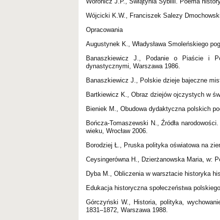
Woronicz J.P., Świątynia Sybilli. Poema histor
Wójcicki K.W., Franciszek Salezy Dmochowski,
Opracowania
Augustynek K., Władysława Smoleńskiego poglą
Banaszkiewicz J., Podanie o Piaście i P
dynastycznymi, Warszawa 1986.
Banaszkiewicz J., Polskie dzieje bajeczne mi
Bartkiewicz K., Obraz dziejów ojczystych w ś
Bieniek M., Obudowa dydaktyczna polskich pod
Bończa-Tomaszewski N., Źródła narodowości. 
wieku, Wrocław 2006.
Borodziej Ł., Pruska polityka oświatowa na z
Ceysingerówna H., Dzierżanowska Maria, w: Pol
Dyba M., Obliczenia w warsztacie historyka hist
Edukacja historyczna społeczeństwa polskiego
Górczyński W., Historia, polityka, wychowan
1831–1872, Warszawa 1988.