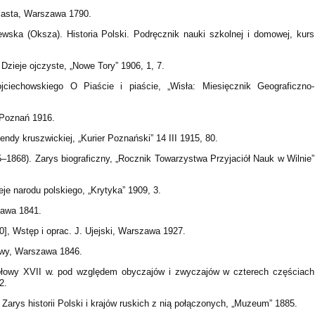
Piasta, Warszawa 1790.
lewska (Oksza). Historia Polski. Podręcznik nauki szkolnej i domowej, kurs
Dzieje ojczyste, „Nowe Tory” 1906, 1, 7.
ciechowskiego O Piaście i piaście, „Wisła: Miesięcznik Geograficzno-
, Poznań 1916.
ndy kruszwickiej, „Kurier Poznański” 14 III 1915, 80.
–1868). Zarys biograficzny, „Rocznik Towarzystwa Przyjaciół Nauk w Wilnie”
ieje narodu polskiego, „Krytyka” 1909, 3.
zawa 1841.
0], Wstęp i oprac. J. Ujejski, Warszawa 1927.
itwy, Warszawa 1846.
ołowy XVII w. pod względem obyczajów i zwyczajów w czterech częściach
2.
 Zarys historii Polski i krajów ruskich z nią połączonych, „Muzeum” 1885.