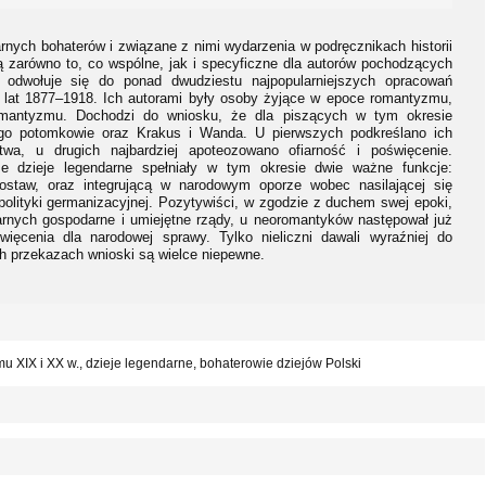
arnych bohaterów i związane z nimi wydarzenia w podręcznikach historii
ją zarówno to, co wspólne, jak i specyficzne dla autorów pochodzących
dwołuje się do ponad dwudziestu najpopularniejszych opracowań
z lat 1877–1918. Ich autorami były osoby żyjące w epoce romantyzmu,
mantyzmu. Dochodzi do wniosku, że dla piszących w tym okresie
jego potomkowie oraz Krakus i Wanda. U pierwszych podkreślano ich
twa, u drugich najbardziej apoteozowano ofiarność i poświęcenie.
że dzieje legendarne spełniały w tym okresie dwie ważne funkcje:
ostaw, oraz integrującą w narodowym oporze wobec nasilającej się
lityki germanizacyjnej. Pozytywiści, w zgodzie z duchem swej epoki,
arnych gospodarne i umiejętne rządy, u neoromantyków następował już
więcenia dla narodowej sprawy. Tylko nieliczni dawali wyraźniej do
ch przekazach wnioski są wielce niepewne.
mu XIX i XX w., dzieje legendarne, bohaterowie dziejów Polski