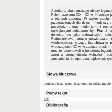
Autorka artykułu analizuje obrazy legend
Polski przełomu XIX i XX w. Interesuje 
z różnych zaborów. W swym studium o
przeznaczonych dla dzieci i młodzieży 
pozytywizmu oraz modernizmu i neoro
największymi bohaterami byli Piast i 
doniosłą rolę jako budowniczych pańs
Podręcznikowe narracje potwierdzają, 
wychowawczą, służącą kształtowaniu p
w początkach XX w. w zaborze pruskim po
mocniej akcentowali u bohaterów legend
zwrot w stronę ideałów wolności i poś
zrozumienia, że oparte na najdawniejszy
Słowa kluczowe
edukacja historyczna, historiografia polska przeło
Pełny tekst:
PDF
Bibliografia