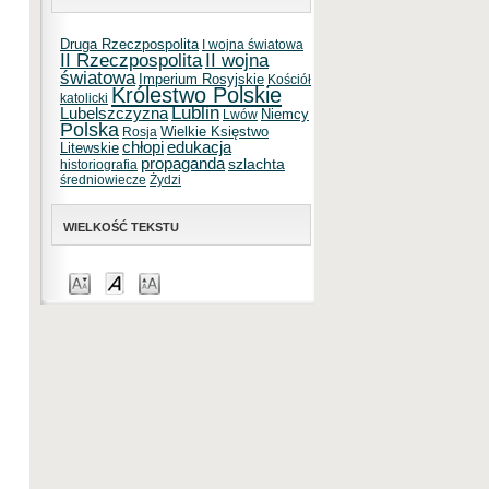
Druga Rzeczpospolita
I wojna światowa
II Rzeczpospolita
II wojna
światowa
Imperium Rosyjskie
Kościół
Królestwo Polskie
katolicki
Lublin
Lubelszczyzna
Niemcy
Lwów
Polska
Wielkie Księstwo
Rosja
chłopi
edukacja
Litewskie
propaganda
szlachta
historiografia
średniowiecze
Żydzi
WIELKOŚĆ TEKSTU