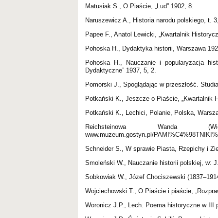
Matusiak S., O Piaście, „Lud” 1902, 8.
Naruszewicz A., Historia narodu polskiego, t. 
Papee F., Anatol Lewicki, „Kwartalnik Historyc
Pohoska H., Dydaktyka historii, Warszawa 192
Pohoska H., Nauczanie i popularyzacja hist
Dydaktyczne” 1937, 5, 2.
Pomorski J., Spoglądając w przeszłość. Studia
Potkański K., Jeszcze o Piaście, „Kwartalnik H
Potkański K., Lechici, Polanie, Polska, Warsz
Reichsteinowa Wanda (Wiel
www.muzeum.gostyn.pl/PAMI%C4%98TNIKI%2
Schneider S., W sprawie Piasta, Rzepichy i Zi
Smoleński W., Nauczanie historii polskiej, w:
Sobkowiak W., Józef Chociszewski (1837–1914
Wojciechowski T., O Piaście i piaście, „Rozpr
Woronicz J.P., Lech. Poema historyczne w III p