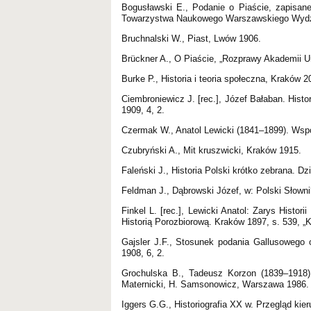
Bogusławski E., Podanie o Piaście, zapisan
Towarzystwa Naukowego Warszawskiego Wydzi
Bruchnalski W., Piast, Lwów 1906.
Brückner A., O Piaście, „Rozprawy Akademii Umi
Burke P., Historia i teoria społeczna, Kraków 2
Ciembroniewicz J. [rec.], Józef Bałaban. Hist
1909, 4, 2.
Czermak W., Anatol Lewicki (1841–1899). Wsp
Czubryński A., Mit kruszwicki, Kraków 1915.
Faleński J., Historia Polski krótko zebrana. 
Feldman J., Dąbrowski Józef, w: Polski Słowni
Finkel L. [rec.], Lewicki Anatol: Zarys Histo
Historią Porozbiorową. Kraków 1897, s. 539, „K
Gajsler J.F., Stosunek podania Gallusowego 
1908, 6, 2.
Grochulska B., Tadeusz Korzon (1839–1918),
Maternicki, H. Samsonowicz, Warszawa 1986.
Iggers G.G., Historiografia XX w. Przegląd k