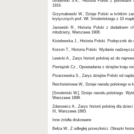
Grobliński S.K., Historia Polski z portretam
1916.
Grzymałowski W., Dzieje Polski w krótkim za
krytycznych prof. Wł. Smoleńskiego z 10 mapk
Janowski R., Historia Polski z dodatkiem ch
młodzieży, Warszawa 1908.
Kisielewska J., Historia Polski. Podręcznik d
Korzon T., Historia Polski. Wydanie nadzwycz
Lewicki A., Zarys historii polskiej aż do najn
Pieniążek Cz., Opowiadania z dziejów kraju r
Pisarzewska S., Zarys dziejów Polski od najda
Reichsteinowa W., Dzieje narodu polskiego w kr
[Smoleński W.], Dzieje narodu polskiego. Wy
Warszawa 1898.
Zdanowicz A., Zarys historii polskiej dla dzie
III, Warszawa 1883.
Inne źródła drukowane
Bełza W., Z odległej przeszłości. Obrazki hist