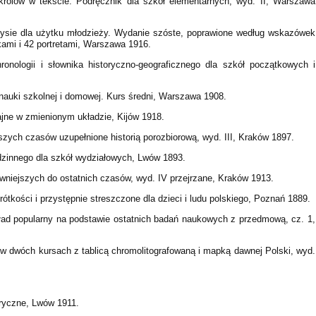
i królów w tekście. Podręcznik dla szkół elementarnych, wyd. II, Warszawa
rysie dla użytku młodzieży. Wydanie szóste, poprawione według wskazówek
ami i 42 portretami, Warszawa 1916.
ronologii i słownika historyczno-geograficznego dla szkół początkowych i
o nauki szkolnej i domowej. Kurs średni, Warszawa 1908.
ajne w zmienionym układzie, Kijów 1918.
owszych czasów uzupełnione historią porozbiorową, wyd. III, Kraków 1897.
odzinnego dla szkół wydziałowych, Lwów 1893.
wniejszych do ostatnich czasów, wyd. IV przejrzane, Kraków 1913.
ótkości i przystępnie streszczone dla dzieci i ludu polskiego, Poznań 1889.
kład popularny na podstawie ostatnich badań naukowych z przedmową, cz. 1,
ci w dwóch kursach z tablicą chromolitografowaną i mapką dawnej Polski, wyd.
oryczne, Lwów 1911.