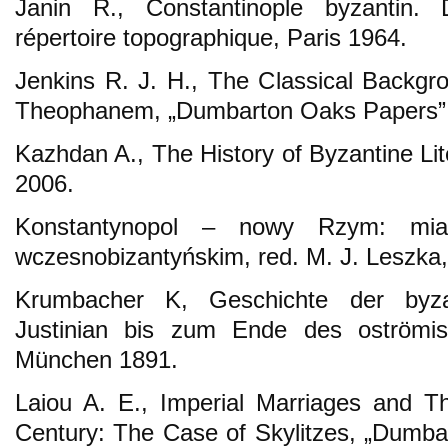
Janin R., Constantinople byzantin.
répertoire topographique, Paris 1964.
Jenkins R. J. H., The Classical Backgro
Theophanem, „Dumbarton Oaks Papers” 1
Kazhdan A., The History of Byzantine Li
2006.
Konstantynopol – nowy Rzym: mia
wczesnobizantyńskim, red. M. J. Leszka
Krumbacher K, Geschichte der byzan
Justinian bis zum Ende des oströmi
München 1891.
Laiou A. E., Imperial Marriages and The
Century: The Case of Skylitzes, „Dumba