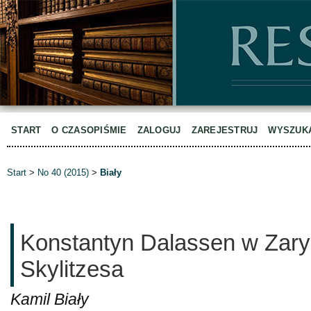
START
O CZASOPIŚMIE
ZALOGUJ
ZAREJESTRUJ
WYSZUK
Start
>
No 40 (2015)
>
Biały
Konstantyn Dalassen w Zarysi
Skylitzesa
Kamil Biały