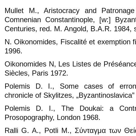
Mullet M., Aristocracy and Patronage 
Comnenian Constantinople, [w:] Byzant
Centuries, red. M. Angold, B.A.R. 1984, 
N. Oikonomides, Fiscalité et exemption 
1996.
Oikonomides N, Les Listes de Préséanc
Siècles, Paris 1972.
Polemis D. I., Some cases of erroneo
chronicle of Skylitzes, „Byzantinoslavica”
Polemis D. I., The Doukai: a Contr
Prosopography, London 1968.
Ralli G. A., Potli M., Σύνταγμα των Θ