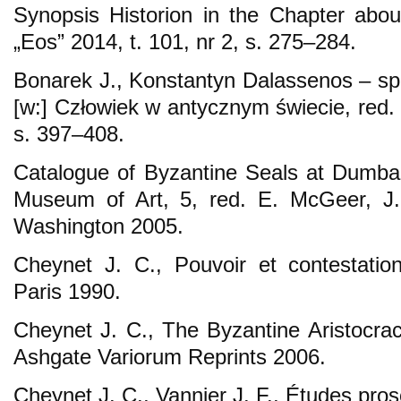
Synopsis Historion in the Chapter abou
„Eos” 2014, t. 101, nr 2, s. 275–284.
Bonarek J., Konstantyn Dalassenos – sp
[w:] Człowiek w antycznym świecie, red.
s. 397–408.
Catalogue of Byzantine Seals at Dumba
Museum of Art, 5, red. E. McGeer, J.
Washington 2005.
Cheynet J. C., Pouvoir et contestati
Paris 1990.
Cheynet J. C., The Byzantine Aristocracy
Ashgate Variorum Reprints 2006.
Cheynet J. C., Vannier J. F., Études pro