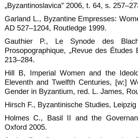
„Byzantinoslavica” 2006, t. 64, s. 257–27
Garland L., Byzantine Empresses: Wom
AD 527–1204, Routledge 1999.
Gauthier P., Le Synode des Blach
Prosopographique, „Revue des Études By
213–284.
Hill B, Imperial Women and the Ideo
Eleventh and Twelfth Centuries, [w:]
Gender in Byzantium, red. L. James, Rou
Hirsch F., Byzantinische Studies, Leipzig
Holmes C., Basil II and the Governan
Oxford 2005.