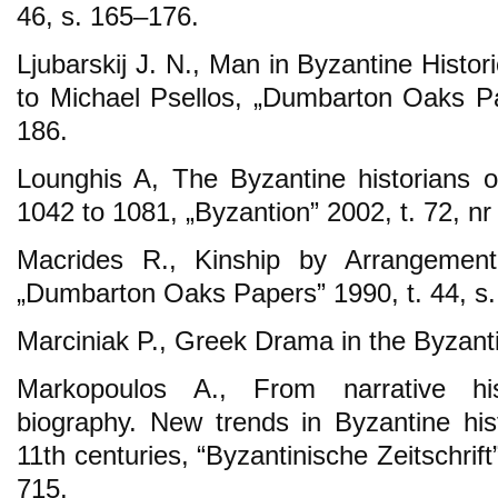
46, s. 165–176.
Ljubarskij J. N., Man in Byzantine Histo
to Michael Psellos, „Dumbarton Oaks Pa
186.
Lounghis A, The Byzantine historians o
1042 to 1081, „Byzantion” 2002, t. 72, nr
Macrides R., Kinship by Arrangemen
„Dumbarton Oaks Papers” 1990, t. 44, s
Marciniak P., Greek Drama in the Byzant
Markopoulos A., From narrative hist
biography. New trends in Byzantine hist
11th centuries, “Byzantinische Zeitschrift
715.