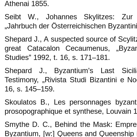
Athenai 1855.
Seibt W., Johannes Skylitzes: Zur
„Jahrbuch der Österreichischen Byzantinis
Shepard J., A suspected source of Scylit
great Catacalon Cecaumenus, „Byza
Studies” 1992, t. 16, s. 171–181.
Shepard J., Byzantium’s Last Sicilia
Testimony, „Rivista Studi Bizantini e No
16, s. 145–159.
Skoulatos B., Les personnages byzanti
prosopographique et synthese, Louvain 
Smythe D. C., Behind the Mask: Empre
Byzantium, [w:] Queens and Queenship i