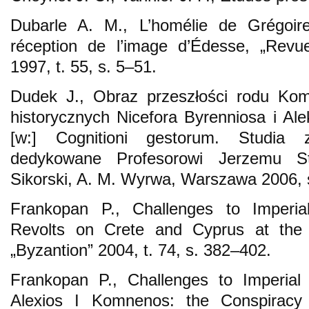
Dubarle A. M., L’homélie de Grégoire
réception de l’image d’Édesse, „Revu
1997, t. 55, s. 5–51.
Dudek J., Obraz przeszłości rodu Ko
historycznych Nicefora Byrenniosa i Ale
[w:] Cognitioni gestorum. Studia 
dedykowane Profesorowi Jerzemu St
Sikorski, A. M. Wyrwa, Warszawa 2006, 
Frankopan P., Challenges to Imperial
Revolts on Crete and Cyprus at the 
„Byzantion” 2004, t. 74, s. 382–402.
Frankopan P., Challenges to Imperial 
Alexios I Komnenos: the Conspiracy