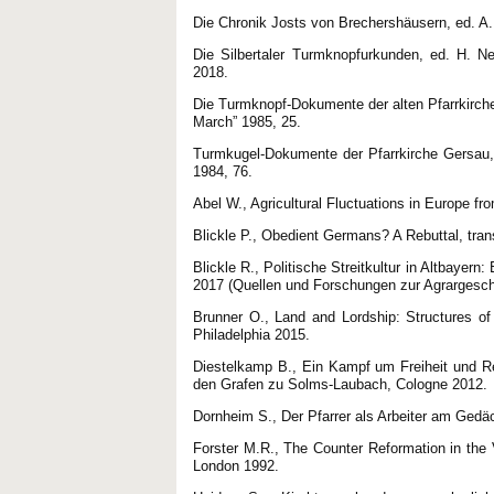
Die Chronik Josts von Brechershäusern, ed. A. 
Die Silbertaler Turmknopfurkunden, ed. H. N
2018.
Die Turmknopf-Dokumente der alten Pfarrkirche
March” 1985, 25.
Turmkugel-Dokumente der Pfarrkirche Gersau,
1984, 76.
Abel W., Agricultural Fluctuations in Europe fr
Blickle P., Obedient Germans? A Rebuttal, trans
Blickle R., Politische Streitkultur in Altbayer
2017 (Quellen und Forschungen zur Agrargeschi
Brunner O., Land and Lordship: Structures of
Philadelphia 2015.
Diestelkamp B., Ein Kampf um Freiheit und R
den Grafen zu Solms-Laubach, Cologne 2012.
Dornheim S., Der Pfarrer als Arbeiter am Gedäc
Forster M.R., The Counter Reformation in the 
London 1992.