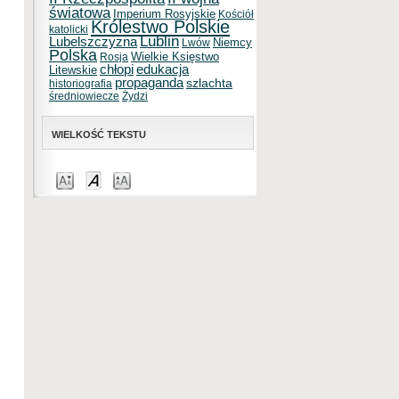
światowa
Imperium Rosyjskie
Kościół
Królestwo Polskie
katolicki
Lublin
Lubelszczyzna
Niemcy
Lwów
Polska
Wielkie Księstwo
Rosja
chłopi
edukacja
Litewskie
propaganda
szlachta
historiografia
średniowiecze
Żydzi
WIELKOŚĆ TEKSTU