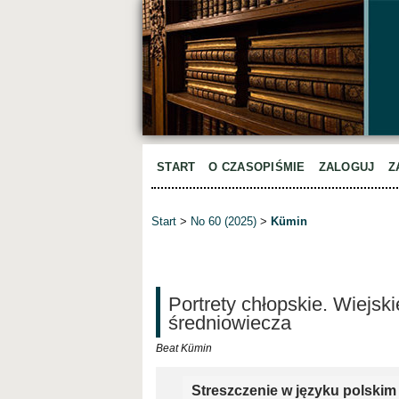
START
O CZASOPIŚMIE
ZALOGUJ
Z
Start
>
No 60 (2025)
>
Kümin
Portrety chłopskie. Wiejsk
średniowiecza
Beat Kümin
Streszczenie w języku polskim