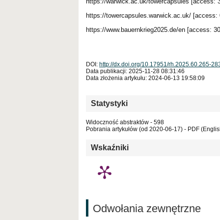
https://warwick.ac.uk/towercapsules [access: 
https://towercapsules.warwick.ac.uk/ [access: 
https://www.bauernkrieg2025.de/en [access: 30
DOI:
http://dx.doi.org/10.17951/rh.2025.60.265-28
Data publikacji: 2025-11-28 08:31:46
Data złożenia artykułu: 2024-06-13 19:58:09
Statystyki
Widoczność abstraktów - 598
Pobrania artykułów (od 2020-06-17) - PDF (Englis
Wskaźniki
Odwołania zewnętrzne