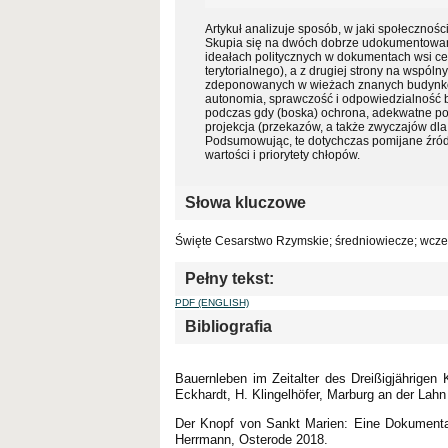
Artykuł analizuje sposób, w jaki społecznoś
Skupia się na dwóch dobrze udokumentowany
ideałach politycznych w dokumentach wsi ces
terytorialnego), a z drugiej strony na wspó
zdeponowanych w wieżach znanych budynków.
autonomia, sprawczość i odpowiedzialność by
podczas gdy (boska) ochrona, adekwatne po
projekcja (przekazów, a także zwyczajów dl
Podsumowując, te dotychczas pomijane źród
wartości i priorytety chłopów.
Słowa kluczowe
Święte Cesarstwo Rzymskie; średniowiecze; wczes
Pełny tekst:
PDF (ENGLISH)
Bibliografia
Bauernleben im Zeitalter des Dreißigjährige
Eckhardt, H. Klingelhöfer, Marburg an der Lahn
Der Knopf von Sankt Marien: Eine Dokumentat
Herrmann, Osterode 2018.