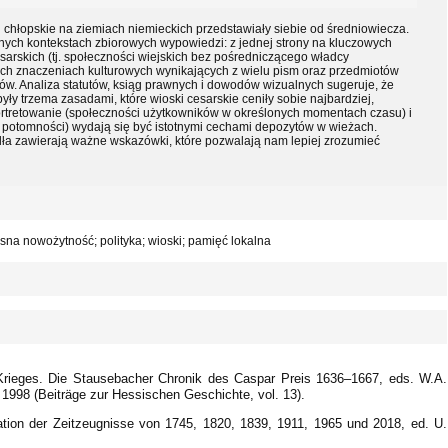
ci chłopskie na ziemiach niemieckich przedstawiały siebie od średniowiecza.
ch kontekstach zbiorowych wypowiedzi: z jednej strony na kluczowych
arskich (tj. społeczności wiejskich bez pośredniczącego władcy
lnych znaczeniach kulturowych wynikających z wielu pism oraz przedmiotów
 Analiza statutów, ksiąg prawnych i dowodów wizualnych sugeruje, że
ły trzema zasadami, które wioski cesarskie ceniły sobie najbardziej,
rtretowanie (społeczności użytkowników w określonych momentach czasu) i
a potomności) wydają się być istotnymi cechami depozytów w wieżach.
ła zawierają ważne wskazówki, które pozwalają nam lepiej zrozumieć
na nowożytność; polityka; wioski; pamięć lokalna
n Krieges. Die Stausebacher Chronik des Caspar Preis 1636–1667, eds. W.A.
 1998 (Beiträge zur Hessischen Geschichte, vol. 13).
ion der Zeitzeugnisse von 1745, 1820, 1839, 1911, 1965 und 2018, ed. U.