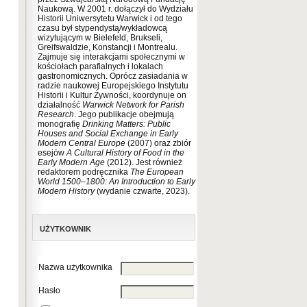
Naukową. W 2001 r. dołączył do Wydziału
Historii Uniwersytetu Warwick i od tego
czasu był stypendystą/wykładowcą
wizytującym w Bielefeld, Brukseli,
Greifswaldzie, Konstancji i Montrealu.
Zajmuje się interakcjami społecznymi w
kościołach parafialnych i lokalach
gastronomicznych. Oprócz zasiadania w
radzie naukowej Europejskiego Instytutu
Historii i Kultur Żywności, koordynuje on
działalność
Warwick Network for Parish
Research
. Jego publikacje obejmują
monografię
Drinking Matters: Public
Houses and Social Exchange in Early
Modern Central Europe
(2007) oraz zbiór
esejów
A Cultural History of Food in the
Early Modern Age
(2012). Jest również
redaktorem podręcznika
The European
World 1500
–
1800: An Introduction to Early
Modern History
(wydanie czwarte, 2023).
UŻYTKOWNIK
Nazwa użytkownika
Hasło