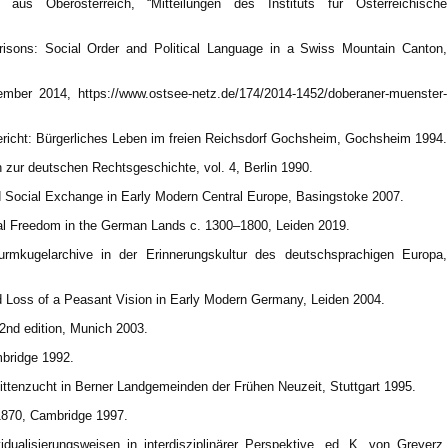
 aus Oberösterreich, “Mitteilungen des Instituts für Österreichische
sons: Social Order and Political Language in a Swiss Mountain Canton,
ber 2014, https://www.ostsee-netz.de/174/2014-1452/doberaner-muenster-
ericht: Bürgerliches Leben im freien Reichsdorf Gochsheim, Gochsheim 1994.
 zur deutschen Rechtsgeschichte, vol. 4, Berlin 1990.
d Social Exchange in Early Modern Central Europe, Basingstoke 2007.
ical Freedom in the German Lands c. 1300–1800, Leiden 2019.
rmkugelarchive in der Erinnerungskultur des deutschsprachigen Europa,
d Loss of a Peasant Vision in Early Modern Germany, Leiden 2004.
2nd edition, Munich 2003.
bridge 1992.
Sittenzucht in Berner Landgemeinden der Frühen Neuzeit, Stuttgart 1995.
1870, Cambridge 1997.
dualisierungsweisen in interdisziplinärer Perspektive, ed. K. von Greyerz,