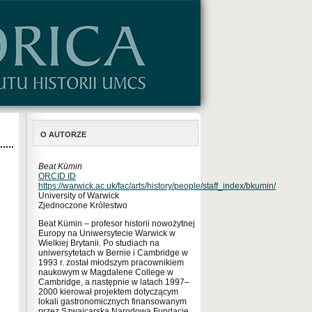
O AUTORZE
Beat Kümin
ORCID ID
https://warwick.ac.uk/fac/arts/history/people/staff_index/bkumin/
University of Warwick
Zjednoczone Królestwo
Beat Kümin – profesor historii nowożytnej
Europy na Uniwersytecie Warwick w
Wielkiej Brytanii. Po studiach na
uniwersytetach w Bernie i Cambridge w
1993 r. został młodszym pracownikiem
naukowym w Magdalene College w
Cambridge, a następnie w latach 1997–
2000 kierował projektem dotyczącym
lokali gastronomicznych finansowanym
przez Szwajcarską Narodową Fundację