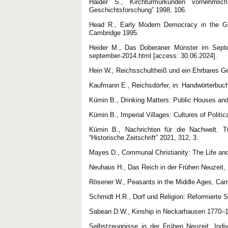
Haider S., Kirchturmurkunden vornehmlich
Geschichtsforschung” 1998, 106.
Head R., Early Modern Democracy in the Gri
Cambridge 1995.
Heider M., Das Doberaner Münster im Septem
september-2014.html [access: 30.06.2024].
Hein W., Reichsschultheiß und ein Ehrbares G
Kaufmann E., Reichsdörfer, in: Handwörterbuch
Kümin B., Drinking Matters: Public Houses an
Kümin B., Imperial Villages: Cultures of Polit
Kümin B., Nachrichten für die Nachwelt. Tu
“Historische Zeitschrift” 2021, 312, 3.
Mayes D., Communal Christianity: The Life an
Neuhaus H., Das Reich in der Frühen Neuzeit, 
Rösener W., Peasants in the Middle Ages, Cam
Schmidt H.R., Dorf und Religion: Reformierte 
Sabean D.W., Kinship in Neckarhausen 1770–
Selbstzeugnisse in der Frühen Neuzeit: Indivi