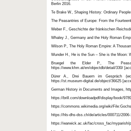
Berlin 2016.
Te Brake W., Shaping History: Ordinary People
The Peasantries of Europe: From the Fourteenth
Weber F., Geschichte der fränkischen Reichsd
Whaley J., Germany and the Holy Roman Empir
Wilson P., The Holy Roman Empire: A Thousand
Wunder H., He is the Sun – She is the Moon: 
Bruegel the Elder P., The Peasan
https://www.khm.at/en/objectdb/detail/330/ [ac
Dürer A., Drei Bauern im Gespräch (wo
https://st.museum-digital.de/object/36625 [acc
German History in Documents and Images, http
https://brill.com/downloadpdf/display/book/97
https://commons.wikimedia.org/wiki/File:Goch
https://hls-dhs-dss.ch/de/articles/000711/2006
https://warwick.ac.uk/fac/cross_fac/myparish/p