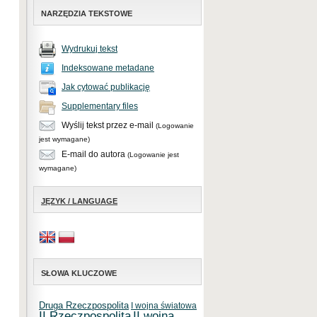
NARZĘDZIA TEKSTOWE
Wydrukuj tekst
Indeksowane metadane
Jak cytować publikację
Supplementary files
Wyślij tekst przez e-mail
(Logowanie
jest wymagane)
E-mail do autora
(Logowanie jest
wymagane)
JĘZYK / LANGUAGE
SŁOWA KLUCZOWE
Druga Rzeczpospolita
I wojna światowa
II Rzeczpospolita
II wojna