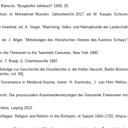
Bärtschi, “Burgdorfer Jahrbuch” 1958, 25.
etzer, in: Montafoner Museen: Jahresbericht 2017, ed. M. Kasper, Schruns
 Innerthal, ed. A. Jörger, “Marchring: Volks- und Heimatkunde der Landschaft
 ed. J. Wiget, “Mitteilungen des Historischen Vereins des Kantons Schwyz”
om the Thirteenth to the Twentieth Centuries, New York 1980.
l. T. Brady Jr, Charlottesville 1997.
n: Beiträge zur Geschichte der Grundrechte in der frühen Neuzeit, Berlin–Boston
chte, vol. 58).
 Governance in Medieval Austria, transl. H. Kaminsky, J. van Horn Melton,
echt. Die prozessualen Auseinandersetzungen der Gemeinde Freienseen mit
htnis, Leipzig 2013.
Villages: Religion and Reform in the Bishopric of Speyer 1560–1720, Ithaca–