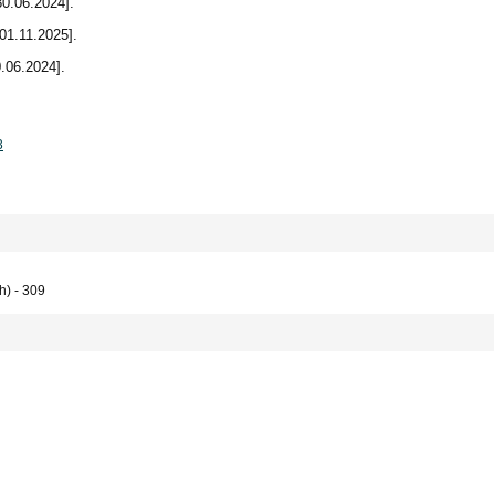
30.06.2024].
01.11.2025].
.06.2024].
3
h) - 309