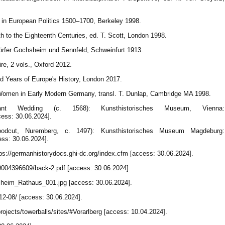
 in European Politics 1500–1700, Berkeley 1998.
 to the Eighteenth Centuries, ed. T. Scott, London 1998.
örfer Gochsheim und Sennfeld, Schweinfurt 1913.
e, 2 vols., Oxford 2012.
 Years of Europe's History, London 2017.
Women in Early Modern Germany, transl. T. Dunlap, Cambridge MA 1998.
t Wedding (c. 1568): Kunsthistorisches Museum, Vienna:
cess: 30.06.2024].
odcut, Nuremberg, c. 1497): Kunsthistorisches Museum Magdeburg:
ess: 30.06.2024].
s://germanhistorydocs.ghi-dc.org/index.cfm [access: 30.06.2024].
89004396609/back-2.pdf [access: 30.06.2024].
sheim_Rathaus_001.jpg [access: 30.06.2024].
-12-08/ [access: 30.06.2024].
rojects/towerballs/sites/#Vorarlberg [access: 10.04.2024].