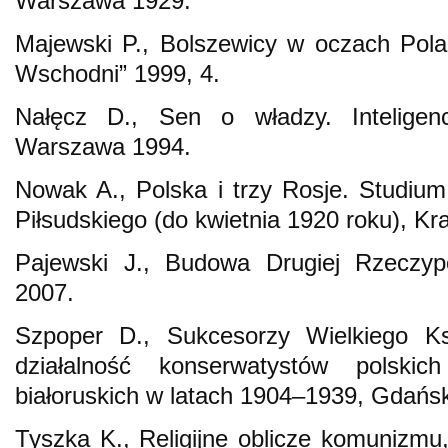
Warszawa 1929.
Majewski P., Bolszewicy w oczach Pol
Wschodni” 1999, 4.
Nałęcz D., Sen o władzy. Inteligenc
Warszawa 1994.
Nowak A., Polska i trzy Rosje. Studium 
Piłsudskiego (do kwietnia 1920 roku), K
Pajewski J., Budowa Drugiej Rzeczypo
2007.
Szpoper D., Sukcesorzy Wielkiego Ksi
działalność konserwatystów polskic
białoruskich w latach 1904–1939, Gdańs
Tyszka K., Religijne oblicze komunizm