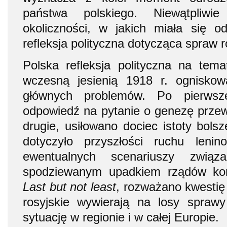
państwa polskiego. Niewątpliw
okoliczności, w jakich miała się o
refleksja polityczna dotycząca spraw r
Polska refleksja polityczna na tema
wczesną jesienią 1918 r. ogniskow
głównych problemów. Po pierwsz
odpowiedź na pytanie o genezę przew
drugie, usiłowano dociec istoty bols
dotyczyło przyszłości ruchu leni
ewentualnych scenariuszy zwią
spodziewanym upadkiem rządów kom
Last but not least
, rozważano kwestię
rosyjskie wywierają na losy sprawy
sytuację w regionie i w całej Europie.