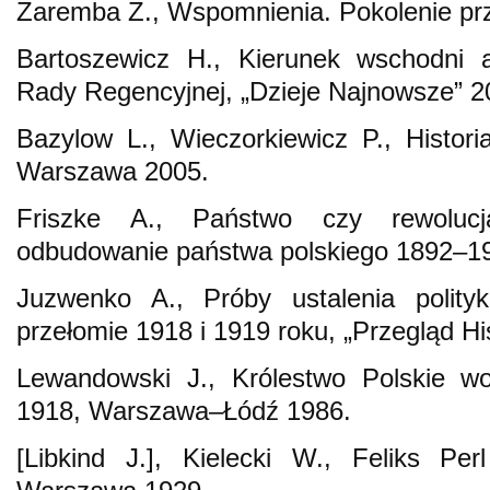
Zaremba Z., Wspomnienia. Pokolenie pr
Bartoszewicz H., Kierunek wschodni a
Rady Regencyjnej, „Dzieje Najnowsze” 20
Bazylow L., Wieczorkiewicz P., Histor
Warszawa 2005.
Friszke A., Państwo czy rewoluc
odbudowanie państwa polskiego 1892–1
Juzwenko A., Próby ustalenia polity
przełomie 1918 i 1919 roku, „Przegląd Hi
Lewandowski J., Królestwo Polskie w
1918, Warszawa–Łódź 1986.
[Libkind J.], Kielecki W., Feliks Per