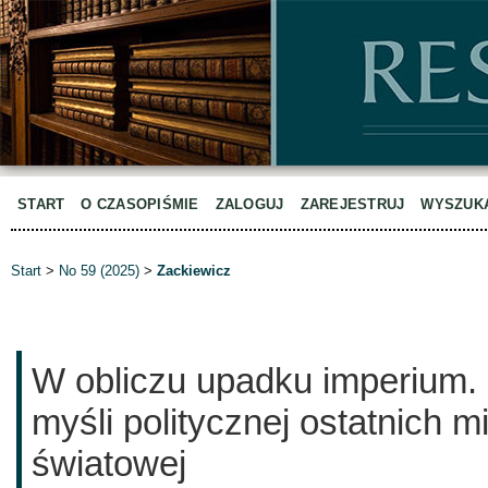
START
O CZASOPIŚMIE
ZALOGUJ
ZAREJESTRUJ
WYSZUK
Start
>
No 59 (2025)
>
Zackiewicz
W obliczu upadku imperium. 
myśli politycznej ostatnich m
światowej