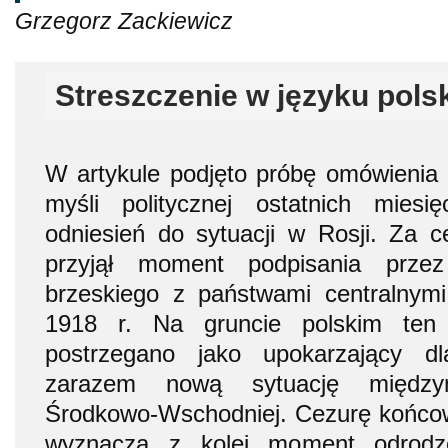
Grzegorz Zackiewicz
Streszczenie w języku pols
W artykule podjęto próbę omówienia 
myśli politycznej ostatnich mies
odniesień do sytuacji w Rosji. Za 
przyjął moment podpisania przez
brzeskiego z państwami centralnymi
1918 r. Na gruncie polskim ten 
postrzegano jako upokarzający dl
zarazem nową sytuację między
Środkowo-Wschodniej. Cezurę końcow
wyznacza z kolei moment odrodze