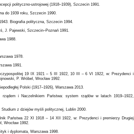
oncepcji polityczno-ustrojowej (1918–1939), Szczecin 1991.
czna do 1939 roku, Szczecin 1990.
943. Biografia polityczna, Szczecin 1994.
ryś, J. Pajewski, Szczecin–Poznań 1991.
zawa 1988.
Warszawa 1978.
arszawa 1991.
zypospolitej 19 IX 1921 – 5 III 1922, 10 III – 6 VI 1922, w: Prezydenci i
hojnowski, P. Wróbel, Wrocław 1992.
niepodległej Polski (1917–1926), Warszawa 2013.
z rządem i Naczelnikiem Państwa: system rządów w latach 1919–1922,
tudium z dziejów myśli politycznej, Lublin 2000.
elnik Państwa 22 XI 1918 – 14 XII 1922, w: Prezydenci i premierzy Drugiej
el, Wrocław 1992.
ityk i dyplomata, Warszawa 1998.