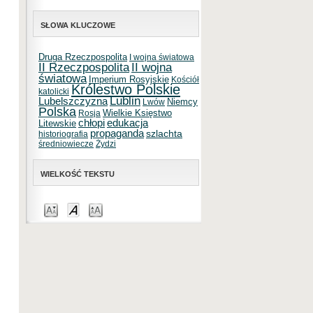
SŁOWA KLUCZOWE
Druga Rzeczpospolita
I wojna światowa
II Rzeczpospolita
II wojna
światowa
Imperium Rosyjskie
Kościół
Królestwo Polskie
katolicki
Lublin
Lubelszczyzna
Niemcy
Lwów
Polska
Wielkie Księstwo
Rosja
chłopi
edukacja
Litewskie
propaganda
szlachta
historiografia
średniowiecze
Żydzi
WIELKOŚĆ TEKSTU