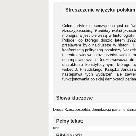
Streszczenie w języku polskim
Celem artykułu recenzyjnego jest omówi
Rzeczypospolitej. Konflikty wokół przes
monografia jest pierwszą w historiograf
Polsce, do którego doszło latem 1922
przejawem było najdłuższe w historii I
konfrontacją polityczną pomiędzy Naczel
i centrolewicowe oraz przedstawicieli 
centroprawicowych. Doszło wówczas do
charakterze konstytucyjnym, którego 
wobec J. Piłsudskiego. Książka Janusza 
następstwa tych wydarzeń, ale zawier
funkcjonowania polskiej demokracji parla
Słowa kluczowe
Druga Rzeczpospolita; demokracja parlamentarna;
Pełny tekst:
PDF
Bibliografia