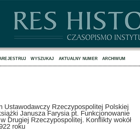
AREJESTRUJ
WYSZUKAJ
AKTUALNY NUMER
ARCHIWUM
jm Ustawodawczy Rzeczypospolitej Polskiej
książki Janusza Farysia pt. Funkcjonowanie
w Drugiej Rzeczypospolitej. Konflikty wokół
922 roku