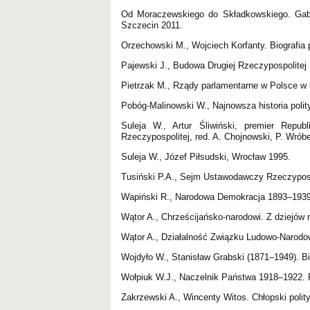
Od Moraczewskiego do Składkowskiego. Gabin
Szczecin 2011.
Orzechowski M., Wojciech Korfanty. Biografia 
Pajewski J., Budowa Drugiej Rzeczypospolite
Pietrzak M., Rządy parlamentarne w Polsce w
Pobóg-Malinowski W., Najnowsza historia polity
Suleja W., Artur Śliwiński, premier Repu
Rzeczypospolitej, red. A. Chojnowski, P. Wrób
Suleja W., Józef Piłsudski, Wrocław 1995.
Tusiński P.A., Sejm Ustawodawczy Rzeczyposp
Wapiński R., Narodowa Demokracja 1893–1939. 
Wątor A., Chrześcijańsko-narodowi. Z dziejów 
Wątor A., Działalność Związku Ludowo-Narodo
Wojdyło W., Stanisław Grabski (1871–1949). Bio
Wołpiuk W.J., Naczelnik Państwa 1918–1922. 
Zakrzewski A., Wincenty Witos. Chłopski poli