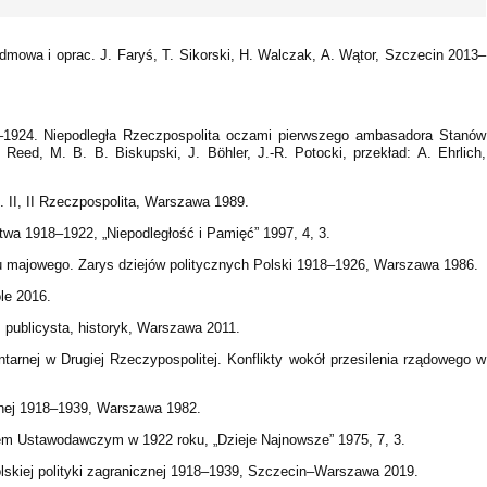
edmowa i oprac. J. Faryś, T. Sikorski, H. Walczak, A. Wątor, Szczecin 2013–
1924. Niepodległa Rzeczpospolita oczami pierwszego ambasadora Stanów
Reed, M. B. B. Biskupski, J. Böhler, J.-R. Potocki, przekład: A. Ehrlich,
cz. II, II Rzeczpospolita, Warszawa 1989.
stwa 1918–1922, „Niepodległość i Pamięć” 1997, 4, 3.
u majowego. Zarys dziejów politycznych Polski 1918–1926, Warszawa 1986.
ole 2016.
k, publicysta, historyk, Warszawa 2011.
tarnej w Drugiej Rzeczypospolitej. Konflikty wokół przesilenia rządowego w
cznej 1918–1939, Warszawa 1982.
mem Ustawodawczym w 1922 roku, „Dzieje Najnowsze” 1975, 7, 3.
lskiej polityki zagranicznej 1918–1939, Szczecin–Warszawa 2019.