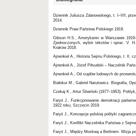
Dziennik Juliusza Zdanowskiego, t. I–VII, prz
2014.
Dziennik Praw Państwa Polskiego 1919.
Gibson H.S., Amerykanin w Warszawie 1919–
Zjednoczonych, wybór tekstów i oprac. V. H. 
Kraków 2018.
Ajnenkiel A., Historia Sejmu Polskiego, t. II, 
Ajnenkiel A., Józef Piłsudski – Naczelnik Pań
Ajnenkiel A., Od rządów ludowych do przewrot
Białokur M., Gabriel Narutowicz. Biografia, Op
Czekaj K., Artur Śliwiński (1877–1953). Polity
Faryś J., Funkcjonowanie demokracji parlamen
1922 roku, Szczecin 2019.
Faryś J., Koncepcje polskiej polityki zagrani
Faryś J., Konflikt Naczelnika Państwa z Sej
Faryś J., Między Moskwą a Berlinem. Wizja po