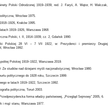
ety Polski Odrodzonej 1919–1939, red. J. Faryś, A. Wątor, H. Walczak,
polityczna, Wrocław 1975.
j 1918–1926, Kraków 1995.
 latach 1919–1926, Warszawa 1968.
czna Polski, t. II, 1914–1939, cz. 2, Gdańsk 1990.
bliki Polskiej 28 VI – 7 VII 1922, w: Prezydenci i premierzy Drugiej
el, Wrocław 1992.
olitej Polskiej 1919–1922, Warszawa 2019.
Ze studiów nad dziejami myśli nacjonalistycznej, Wrocław 1980.
nurtu politycznego do 1928 roku, Szczecin 1999.
wego w latach 1919–1922, Szczecin 1992.
grafia polityczna, Toruń 2003.
Przedprezydencka forma władzy państwowej, „Przegląd Sejmowy” 2005, 6.
tyk i mąż stanu, Warszawa 1977.