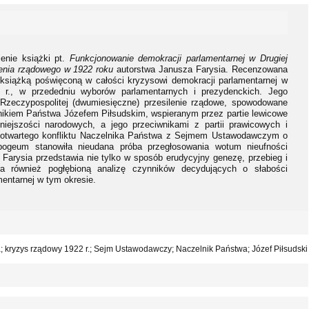
enie książki pt.
Funkcjonowanie demokracji parlamentarnej w Drugiej
ilenia rządowego w 1922 roku
autorstwa Janusza Farysia. Recenzowana
ii książką poświęconą w całości kryzysowi demokracji parlamentarnej w
 r., w przededniu wyborów parlamentarnych i prezydenckich. Jego
I Rzeczypospolitej (dwumiesięczne) przesilenie rządowe, spowodowane
nikiem Państwa Józefem Piłsudskim, wspieranym przez partie lewicowe
mniejszości narodowych, a jego przeciwnikami z partii prawicowych i
 otwartego konfliktu Naczelnika Państwa z Sejmem Ustawodawczym o
apogeum stanowiła nieudana próba przegłosowania wotum nieufności
Farysia przedstawia nie tylko w sposób erudycyjny genezę, przebieg i
a również pogłębioną analizę czynników decydujących o słabości
mentarnej w tym okresie.
 kryzys rządowy 1922 r.; Sejm Ustawodawczy; Naczelnik Państwa; Józef Piłsudski