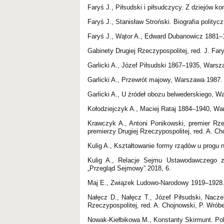
Faryś J., Piłsudski i piłsudczycy. Z dziejów k
Faryś J., Stanisław Stroński. Biografia polity
Faryś J., Wątor A., Edward Dubanowicz 1881–1
Gabinety Drugiej Rzeczypospolitej, red. J. Fa
Garlicki A., Józef Piłsudski 1867–1935, Wars
Garlicki A., Przewrót majowy, Warszawa 1987.
Garlicki A., U źródeł obozu belwederskiego, 
Kołodziejczyk A., Maciej Rataj 1884–1940, W
Krawczyk A., Antoni Ponikowski, premier Rzec
premierzy Drugiej Rzeczypospolitej, red. A. C
Kulig A., Kształtowanie formy rządów u progu 
Kulig A., Relacje Sejmu Ustawodawczego 
„Przegląd Sejmowy” 2018, 6.
Maj E., Związek Ludowo-Narodowy 1919–1928. S
Nałęcz D., Nałęcz T., Józef Piłsudski, Nacz
Rzeczypospolitej, red. A. Chojnowski, P. Wrób
Nowak-Kiełbikowa M., Konstanty Skirmunt. Pol