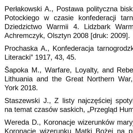
Perłakowski A., Postawa polityczna bi
Potockiego w czasie konfederacji tar
Dziedzictwo Warmii 4. Lidzbark Warm
Achremczyk, Olsztyn 2008 [druk: 2009].
Prochaska A., Konfederacja tarnogrodz
Literacki” 1917, 43, 45.
Šapoka M., Warfare, Loyalty, and Rebe
Lithuania and the Great Northern Wa
York 2018.
Staszewski J., Z listy najczęściej sp
na temat czasów saskich, „Przegląd Hum
Wereda D., Koronacje wizerunków maryj
Koronacje wizerunku Matki Bożej na pr