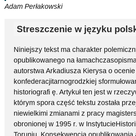
Adam Perłakowski
Streszczenie w języku pols
Niniejszy tekst ma charakter polemiczny
opublikowanego na łamachczasopisma „
autorstwa Arkadiusza Kierysa o ocenie
konfederacjitarnogrodzkiej sformułowa
historiografi ę. Artykuł ten jest w rzec
którym spora część tekstu została przej
niewielkimi zmianami z pracy magistersk
obronionej w 1995 r. w InstytucieHistor
Toruniu. Konsekwencją opublikowania 