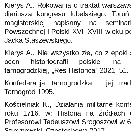
Kierys A., Rokowania o traktat warszaw
diariusza kongresu lubelskiego, Toru
magisterskiej napisany na seminar
Powszechnej i Polski XVI–XVIII wieku po
Jacka Staszewskiego.
Kierys A., Nie wszystko złe, co z epoki 
ocen historiografii polskiej na p
tarnogrodzkiej, „Res Historica” 2021, 51.
Konfederacja tarnogrodzka i jej trad
Tarnogród 1995.
Kościelniak K., Działania militarne kon
roku 1716, w: Historia na źródłach o
Profesorowi Tadeuszowi Srogoszowi w 65.
Stroynowski, Częstochowa 2017.