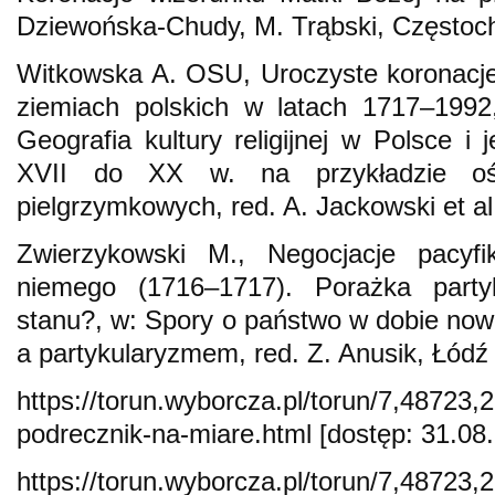
Dziewońska-Chudy, M. Trąbski, Często
Witkowska A. OSU, Uroczyste koronacj
ziemiach polskich w latach 1717–1992
Geografia kultury religijnej w Polsce i
XVII do XX w. na przykładzie ośr
pielgrzymkowych, red. A. Jackowski et a
Zwierzykowski M., Negocjacje pacyf
niemego (1716–1717). Porażka party
stanu?, w: Spory o państwo w dobie nowo
a partykularyzmem, red. Z. Anusik, Łódź
https://torun.wyborcza.pl/torun/7,48723,
podrecznik-na-miare.html [dostęp: 31.08
https://torun.wyborcza.pl/torun/7,48723