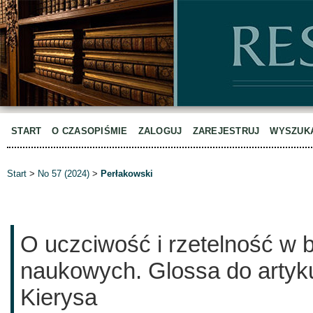
START
O CZASOPIŚMIE
ZALOGUJ
ZAREJESTRUJ
WYSZUK
Start
>
No 57 (2024)
>
Perłakowski
O uczciwość i rzetelność w 
naukowych. Glossa do artyk
Kierysa