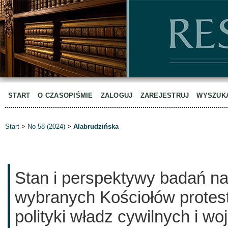
START
O CZASOPIŚMIE
ZALOGUJ
ZAREJESTRUJ
WYSZUK
Start
>
No 58 (2024)
>
Alabrudzińska
Stan i perspektywy badań n
wybranych Kościołów protes
polityki władz cywilnych i w