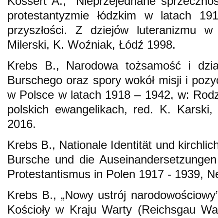
Kossert A., "Nieprzejednane sprzeczno
protestantyzmie łódzkim w latach 19
przyszłości. Z dziejów luteranizmu w 
Milerski, K. Woźniak, Łódź 1998.
Krebs B., Narodowa tożsamość i dział
Burschego oraz spory wokół misji i pozy
w Polsce w latach 1918 – 1942, w: Rod
polskich ewangelikach, red. K. Karski, 
2016.
Krebs B., Nationale Identität und kirchli
Bursche und die Auseinandersetzunge
Protestantismus in Polen 1917 - 1939, N
Krebs B., „Nowy ustrój narodowościowy”
Kościoły w Kraju Warty (Reichsgau Wa