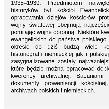
1938–1939. Przedmiotem najwięks
historyków był Kościół Ewangelic
opracowania dziejów kościołów prot
wojny światowej obejmują najczęście
pomijając wojnę obronną. Niektóre kw
ewangelickich do państwa polskieg
okresie do dziś budzą wiele ko
historiografii niemieckiej jak i polski
zasygnalizowane zostały najważniej
które będzie można opracować dopi
kwerendy archiwalnej. Badaniami
dokumenty proweniencji kościelne
archiwach polskich i niemieckich.