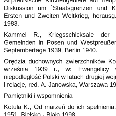
Altpreußische Kirchengebiete auf neup
Diskussion um `Staatsgrenzen und K
Ersten und Zweiten Weltkrieg, herausg
1983.
Kammel R., Kriegsschicksale der d
Gemeinden in Posen und Westpreußen
Septembertage 1939, Berlin 1940.
Orędzia duchownych zwierzchników Koś
września 1939 r., w: Ewangelicy
niepodległość Polski w latach drugiej w
i relacje, red. A. Janowska, Warszawa 1
Pamiętniki i wspomnienia
Kotula K., Od marzeń do ich spełnienia
1951, Bielsko - Biała 1998.