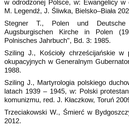
w odrodzonej Polsce, w: Ewangelicy w ob
M. Legendź, J. Śliwka, Bielsko–Biała 202
Stegner T., Polen und Deutsche
Augsburgischen Kirche in Polen (1
Polnisches Jahrbuch", Bd. 3: 1985.
Sziling J., Kościoły chrześcijańskie w 
okupacyjnych w Generalnym Gubernators
1988.
Sziling J., Martyrologia polskiego duch
latach 1939 – 1945, w: Polski protest
komunizmu, red. J. Kłaczkow, Toruń 200
Trzeciakowski W., Śmierć w Bydgoszcz
2012.