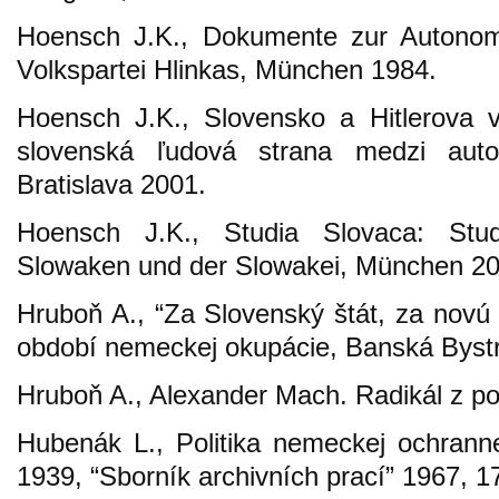
Hoensch J.K., Dokumente zur Autonomi
Volkspartei Hlinkas, München 1984.
Hoensch J.K., Slovensko a Hitlerova v
slovenská ľudová strana medzi aut
Bratislava 2001.
Hoensch J.K., Studia Slovaca: Stu
Slowaken und der Slowakei, München 20
Hruboň A., “Za Slovenský štát, za novú 
období nemeckej okupácie, Banská Bystr
Hruboň A., Alexander Mach. Radikál z pov
Hubenák L., Politika nemeckej ochrann
1939, “Sborník archivních prací” 1967, 17