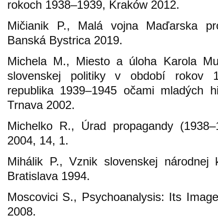
rokoch 1938–1939, Kraków 2012.
Mičianik P., Malá vojna Maďarska pr
Banská Bystrica 2019.
Michela M., Miesto a úloha Karola Mu
slovenskej politiky v období rokov 
republika 1939–1945 očami mladých hi
Trnava 2002.
Michelko R., Úrad propagandy (1938–19
2004, 14, 1.
Mihálik P., Vznik slovenskej národnej
Bratislava 1994.
Moscovici S., Psychoanalysis: Its Image
2008.