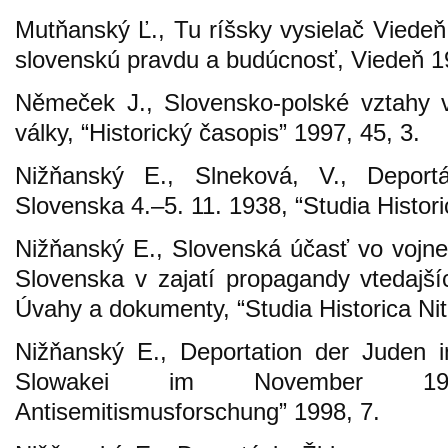
Mutňanský Ľ., Tu ríšsky vysielač Viedeň.
slovenskú pravdu a budúcnosť, Viedeň 1
Němeček J., Slovensko-polské vztahy 
války, “Historický časopis” 1997, 45, 3.
Nižňanský E., Slneková, V., Deport
Slovenska 4.–5. 11. 1938, “Studia Histori
Nižňanský E., Slovenská účasť vo vojn
Slovenska v zajatí propagandy vtedajšíc
Úvahy a dokumenty, “Studia Historica Nit
Nižňanský E., Deportation der Juden 
Slowakei im November 193
Antisemitismusforschung” 1998, 7.