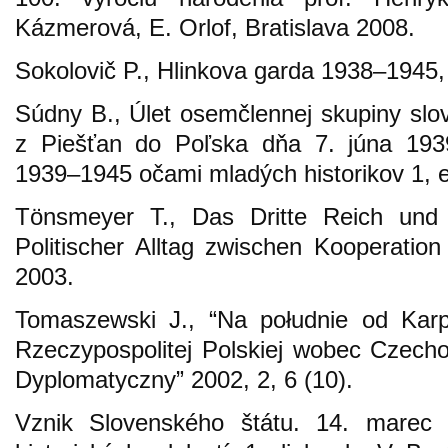
Kázmerová, E. Orlof, Bratislava 2008.
Sokolovič P., Hlinkova garda 1938–1945,
Súdny B., Úlet osemčlennej skupiny slo
z Piešťan do Poľska dňa 7. júna 1939
1939–1945 očami mladých historikov 1, 
Tönsmeyer T., Das Dritte Reich und
Politischer Alltag zwischen Kooperatio
2003.
Tomaszewski J., “Na południe od Karpa
Rzeczypospolitej Polskiej wobec Czecho-
Dyplomatyczny” 2002, 2, 6 (10).
Vznik Slovenského štátu. 14. marec