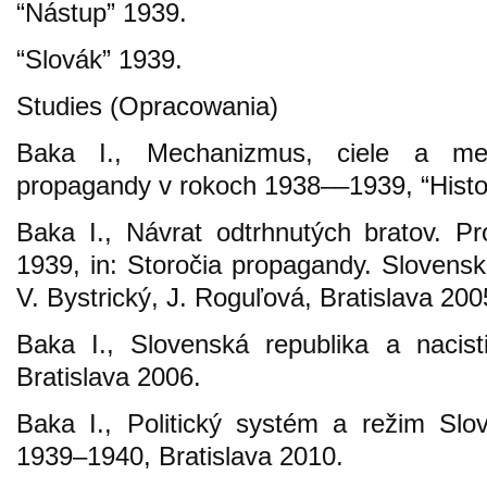
“Nástup” 1939.
“Slovák” 1939.
Studies (Opracowania)
Baka I., Mechanizmus, ciele a met
propagandy v rokoch 1938––1939, “Histor
Baka I., Návrat odtrhnutých bratov. P
1939, in: Storočia propagandy. Slovensko
V. Bystrický, J. Roguľová, Bratislava 200
Baka I., Slovenská republika a nacist
Bratislava 2006.
Baka I., Politický systém a režim Slo
1939–1940, Bratislava 2010.