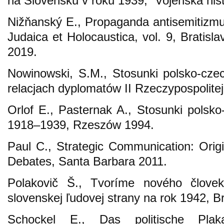
na Slovensku v roku 1939, “Vojenská hist
Nižňanský E., Propaganda antisemitizm
Judaica et Holocaustica, vol. 9, Bratis
2019.
Nowinowski, S.M., Stosunki polsko-cz
relacjach dyplomatów II Rzeczypospolite
Orlof E., Pasternak A., Stosunki polsko
1918–1939, Rzeszów 1994.
Paul C., Strategic Communication: Orig
Debates, Santa Barbara 2011.
Polakovič Š., Tvoríme nového človeka
slovenskej ľudovej strany na rok 1942, B
Schockel E., Das politische Plaka