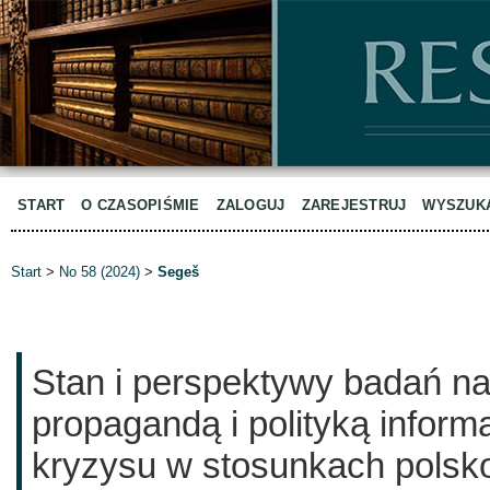
START
O CZASOPIŚMIE
ZALOGUJ
ZAREJESTRUJ
WYSZUK
Start
>
No 58 (2024)
>
Segeš
Stan i perspektywy badań n
propagandą i polityką infor
kryzysu w stosunkach polsko