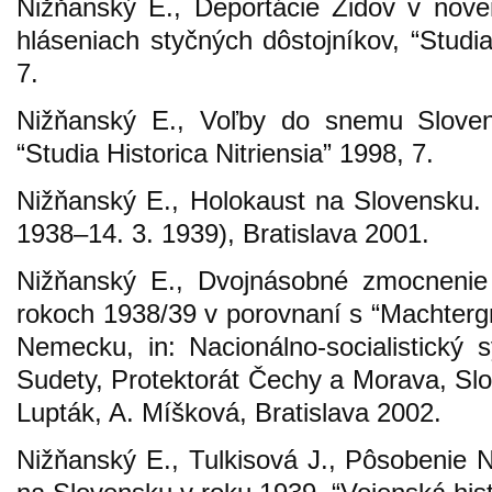
Nižňanský E., Deportácie Židov v nov
hláseniach styčných dôstojníkov, “Studia
7.
Nižňanský E., Voľby do snemu Slovens
“Studia Historica Nitriensia” 1998, 7.
Nižňanský E., Holokaust na Slovensku.
1938–14. 3. 1939), Bratislava 2001.
Nižňanský E., Dvojnásobné zmocnenie
rokoch 1938/39 v porovnaní s “Machtergr
Nemecku, in: Nacionálno-socialistický
Sudety, Protektorát Čechy a Morava, Slov
Lupták, A. Míšková, Bratislava 2002.
Nižňanský E., Tulkisová J., Pôsobenie 