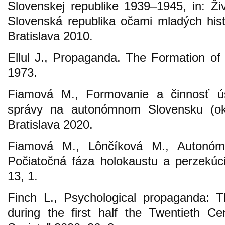
Slovenskej republike 1939–1945, in: Živ
Slovenská republika očami mladých histo
Bratislava 2010.
Ellul J., Propaganda. The Formation of
1973.
Fiamová M., Formovanie a činnosť ús
správy na autonómnom Slovensku (ok
Bratislava 2020.
Fiamová M., Lônčíková M., Autonóm
Počiatočná fáza holokaustu a perzekúci
13, 1.
Finch L., Psychological propaganda: 
during the first half the Twentieth C