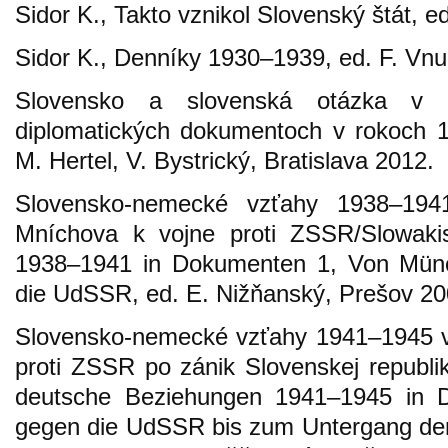
Sidor K., Takto vznikol Slovenský štát, e
Sidor K., Denníky 1930–1939, ed. F. Vnu
Slovensko a slovenská otázka v 
diplomatických dokumentoch v rokoch 
M. Hertel, V. Bystrický, Bratislava 2012.
Slovensko-nemecké vzťahy 1938–19
Mníchova k vojne proti ZSSR/Slowaki
1938–1941 in Dokumenten 1, Von Mün
die UdSSR, ed. E. Nižňanský, Prešov 20
Slovensko-nemecké vzťahy 1941–1945 v
proti ZSSR po zánik Slovenskej republi
deutsche Beziehungen 1941–1945 in 
gegen die UdSSR bis zum Untergang der