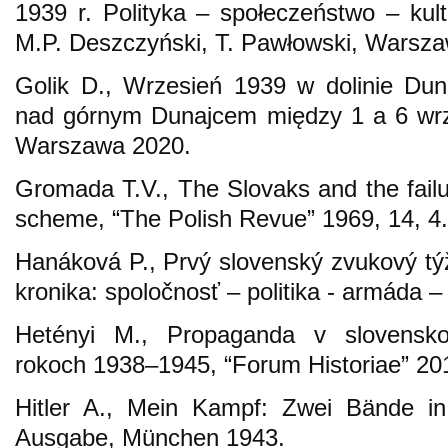
1939 r. Polityka – społeczeństwo – kultu
M.P. Deszczyński, T. Pawłowski, Warsz
Golik D., Wrzesień 1939 w dolinie Duna
nad górnym Dunajcem między 1 a 6 wrz
Warszawa 2020.
Gromada T.V., The Slovaks and the failu
scheme, “The Polish Revue” 1969, 14, 4.
Hanáková P., Prvý slovenský zvukový t
kronika: spoločnosť – politika - armáda – 
Hetényi M., Propaganda v slovensk
rokoch 1938–1945, “Forum Historiae” 201
Hitler A., Mein Kampf: Zwei Bände i
Ausgabe, München 1943.