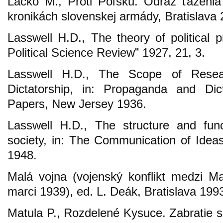
Lacko M., Proti Poľsku. Odraz ťaženi
kronikách slovenskej armády, Bratislava 
Lasswell H.D., The theory of political
Political Science Review” 1927, 21, 3.
Lasswell H.D., The Scope of Rese
Dictatorship, in: Propaganda and Dict
Papers, New Jersey 1936.
Lasswell H.D., The structure and fun
society, in: The Communication of Idea
1948.
Malá vojna (vojenský konflikt medzi 
marci 1939), ed. L. Deák, Bratislava 199
Matula P., Rozdelené Kysuce. Zabratie