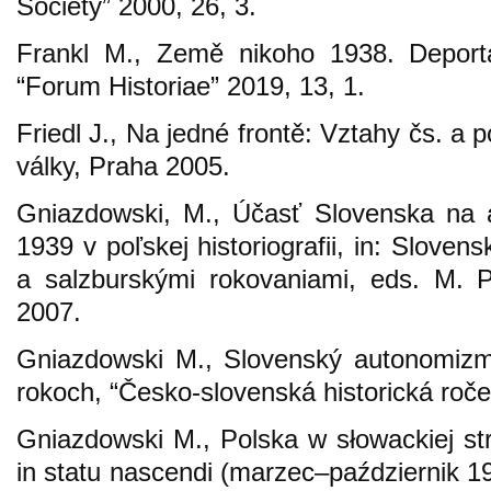
Society” 2000, 26, 3.
Frankl M., Země nikoho 1938. Deporta
“Forum Historiae” 2019, 13, 1.
Friedl J., Na jedné frontě: Vztahy čs. a
války, Praha 2005.
Gniazdowski, M., Účasť Slovenska na a
1939 v poľskej historiografii, in: Slov
a salzburskými rokovaniami, eds. M. P
2007.
Gniazdowski M., Slovenský autonomizmu
rokoch, “Česko-slovenská historická roč
Gniazdowski M., Polska w słowackiej str
in statu nascendi (marzec–październik 19