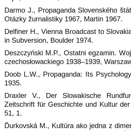
Darmo J., Propaganda Slovenského štátu
Otázky žurnalistiky 1967, Martin 1967.
Delfiner H., Vienna Broadcast to Slovak
in Subversion, Boulder 1974.
Deszczyński M.P., Ostatni egzamin. Wo
czechosłowackiego 1938–1939, Warszaw
Doob L.W., Propaganda: Its Psycholog
1935.
Draxler V., Der Slowakische Rundfu
Zeitschrift für Geschichte und Kultur d
51, 1.
Ďurkovská M., Kultúra ako jedna z dimen