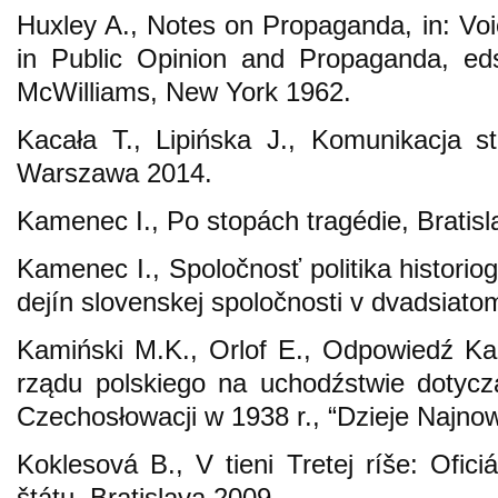
Huxley A., Notes on Propaganda, in: Voi
in Public Opinion and Propaganda, ed
McWilliams, New York 1962.
Kacała T., Lipińska J., Komunikacja str
Warszawa 2014.
Kamenec I., Po stopách tragédie, Bratisl
Kamenec I., Spoločnosť politika historiog
dejín slovenskej spoločnosti v dvadsiatom
Kamiński M.K., Orlof E., Odpowiedź Ka
rządu polskiego na uchodźstwie dotyczą
Czechosłowacji w 1938 r., “Dzieje Najnow
Koklesová B., V tieni Tretej ríše: Ofici
štátu, Bratislava 2009.