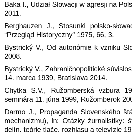
Baka I., Udział Słowacji w agresji na P
2011.
Berghauzen J., Stosunki polsko-słowa
“Przegląd Historyczny” 1975, 66, 3.
Bystrický V., Od autonómie k vzniku Slo
2008.
Bystrický V., Zahraničnopolitické súvislo
14. marca 1939, Bratislava 2014.
Chytka S.V., Ružomberská vzbura 19
seminára 11. júna 1999, Ružomberok 20
Darmo J., Propaganda Slovenského štát
mechanizmu), in: Otázky žurnalistiky: 
dejín, teórie tlače, rozhlasu a televízie 1