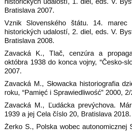
historických udalostí, 1. diel, eds. V. By
Bratislava 2007.
Vznik Slovenského štátu. 14. marec
historických udalostí, 2. diel, eds. V. By
Bratislava 2008.
Zavacká K., Tlač, cenzúra a propag
októbra 1938 do konca vojny, “Česko-slo
2007.
Zavacká M., Słowacka historiografia d
roku, “Pamięć i Sprawiedliwość” 2000, 2/2
Zavacká M., Ľudácka prevýchova. Mári
1939 a jej Cela číslo 20, Bratislava 2018.
Żerko S., Polska wobec autonomicznej S