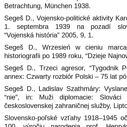
Betrachtung, München 1938.
Segeš D., Vojensko-politické aktivity Ka
1. septembra 1939 na pozadí slove
“Vojenská história” 2005, 9, 1.
Segeš D., Wrzesień w cieniu marca
historiografii po 1989 roku, “Dzieje Najn
Segeš D., Trzeci agresor, “Tygodnik 
annex: Czwarty rozbiór Polski – 75 lat pó
Segeš D., Ladislav Szathmáry: Vyslane
“nie”, in: Muži diplomacie: Slovác
československej zahraničnej služby, Lipt
Slovensko-poľské vzťahy 1918–1945 oč
100. výročiu narodenia prof. Henry