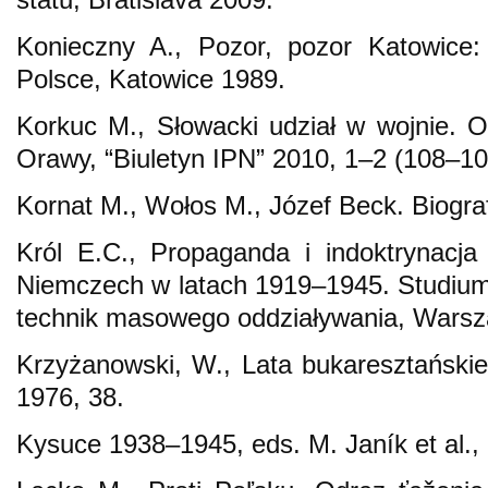
Konieczny A., Pozor, pozor Katowice:
Polsce, Katowice 1989.
Korkuc M., Słowacki udział w wojnie. O
Orawy, “Biuletyn IPN” 2010, 1–2 (108–10
Kornat M., Wołos M., Józef Beck. Biogra
Król E.C., Propaganda i indoktrynacj
Niemczech w latach 1919–1945. Studium o
technik masowego oddziaływania, Wars
Krzyżanowski, W., Lata bukaresztańskie 
1976, 38.
Kysuce 1938–1945, eds. M. Janík et al.,