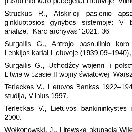
pasaulinio karo pabėgėliai Lietuvoje, Viln
Struckus R., Atskirieji pasienio aps
ginkluotosios gynybos sistemoje: V 
analizė, “Karo archyvas” 2021, 36.
Surgailis G., Antrojo pasaulinio karo p
Lenkijos kariai Lietuvoje (1939 09–1940),
Surgailis G., Uchodźcy wojenni i polsc
Litwie w czasie II wojny światowej, War
Terleckas V., Lietuvos Bankas 1922–1943
studija, Vilnius 1997.
Terleckas V., Lietuvos bankininkystės i
2000.
Wołkonowski, J., Litewska okupacja Wile