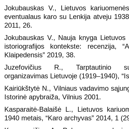
Jokubauskas V., Lietuvos kariuomenės ka
eventualaus karo su Lenkija atveju 193
2011, 26.
Jokubauskas V., Nauja knyga Lietuvos 
istoriografijos kontekste: recenzija, “A
Klaipedensis” 2019, 38.
Juzefovičius R., Tarptautinio sus
organizavimas Lietuvoje (1919–1940), “Ist
Kairiūkštytė N., Vilniaus vadavimo sąj
Istorinė apybraiža, Vilnius 2001.
Kasparaitė-Balaišė L., Lietuvos kariu
1940 metais, “Karo archyvas” 2014, 1 (29