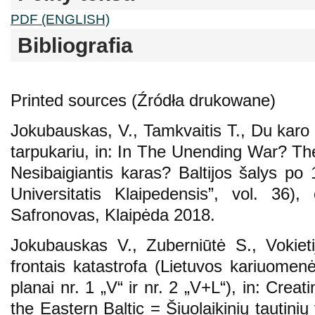
PDF (ENGLISH)
Bibliografia
Printed sources (Źródła drukowane)
Jokubauskas, V., Tamkvaitis T., Du karo is
tarpukariu, in: In The Unending War? The
Nesibaigiantis karas? Baltijos šalys po
Universitatis Klaipedensis”, vol. 36)
Safronovas, Klaipėda 2018.
Jokubauskas V., Zuberniūtė S., Vokiet
frontais katastrofa (Lietuvos kariuome
planai nr. 1 „V“ ir nr. 2 „V+L“), in: Crea
the Eastern Baltic = Šiuolaikinių tautinių