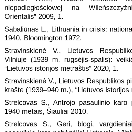
niepodległościowej na Wileńszczyź
Orientalis” 2009, 1.
Sabaliūnas L., Lithuania in crisis: nati
1940, Bloomington 1972.
Stravinskienė V., Lietuvos Respublik
Vilniuje (1939 m. rugsėjis-spalis): veikia
“Lietuvos istorijos metraštis” 2020, 1.
Stravinskienė V., Lietuvos Respublikos pi
krašte (1939–940 m.), “Lietuvos istorijos 
Strelcovas S., Antrojo pasaulinio karo p
1940 metais, Šiauliai 2010.
Strelcovas S., Geri, blogi, vargdieni