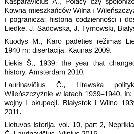
Kasparavičius A., Polacy czy spolonizo
Kowna mieszkańców Wilna i Wileńszczyz
i pogranicza: historia codzienności i d
Liedke, J. Sadowska, J. Tyrnowski, Biały
Kuodys M., Karo padėties režimas Lie
1940 m: disertacija, Kaunas 2009.
Liekis Š., 1939: the year that changed
history, Amsterdam 2010.
Laurinavičius Č., Litewska poli
Wileńszczyźnie w latach 1939–1940, in:
wojny i okupacji. Białystok i Wilno 19
2011.
Lietuvos istorija, vol. 10, part 2, Nepr
Č. Laurinavičius, Vilnius 2015.