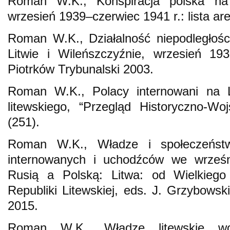
Roman W.K., Konspiracja polska na 
wrzesień 1939–czerwiec 1941 r.: lista a
Roman W.K., Działalność niepodległośc
Litwie i Wileńszczyźnie, wrzesień 19
Piotrków Trybunalski 2003.
Roman W.K., Polacy internowani na L
litewskiego, “Przegląd Historyczno-W
(251).
Roman W.K., Władze i społeczeństw
internowanych i uchodźców we wrześn
Rusią a Polską: Litwa: od Wielkiego
Republiki Litewskiej, eds. J. Grzybows
2015.
Roman W.K., Władze litewskie wobe