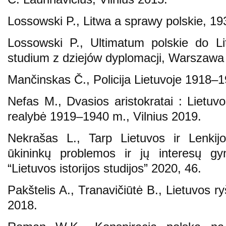
Lossowski P., Litwa a sprawy polskie, 
Lossowski P., Ultimatum polskie do L
studium z dziejów dyplomacji, Warszawa
Mančinskas Č., Policija Lietuvoje 1918–1
Nefas M., Dvasios aristokratai : Lietuvo
realybė 1919–1940 m., Vilnius 2019.
Nekrašas L., Tarp Lietuvos ir Lenkijos
ūkininkų problemos ir jų interesų
“Lietuvos istorijos studijos” 2020, 46.
Pakštelis A., Tranavičiūtė B., Lietuvos 
2018.