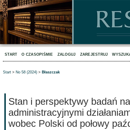
START
O CZASOPIŚMIE
ZALOGUJ
ZAREJESTRUJ
WYSZUK
Start
>
No 58 (2024)
>
Błaszczak
Stan i perspektywy badań na
administracyjnymi działaniam
wobec Polski od połowy paźd