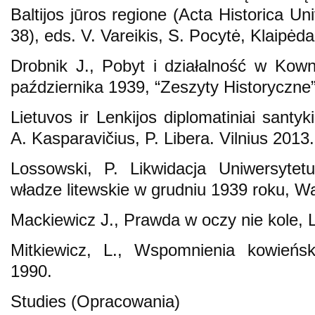
Baltijos jūros regione (Acta Historica Uni
38), eds. V. Vareikis, S. Pocytė, Klaipėd
Drobnik J., Pobyt i działalność w Kow
października 1939, “Zeszyty Historyczne”
Lietuvos ir Lenkijos diplomatiniai santy
A. Kasparavičius, P. Libera. Vilnius 2013.
Lossowski, P. Likwidacja Uniwersytet
władze litewskie w grudniu 1939 roku, 
Mackiewicz J., Prawda w oczy nie kole, 
Mitkiewicz, L., Wspomnienia kowień
1990.
Studies (Opracowania)