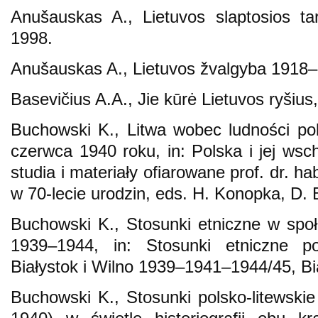
Anušauskas A., Lietuvos slaptosios ta
1998.
Anušauskas A., Lietuvos žvalgyba 1918–
Basevičius A.A., Jie kūrė Lietuvos ryšius,
Buchowski K., Litwa wobec ludności po
czerwca 1940 roku, in: Polska i jej wsc
studia i materiały ofiarowane prof. dr. 
w 70-lecie urodzin, eds. H. Konopka, D. 
Buchowski K., Stosunki etniczne w spo
1939–1944, in: Stosunki etniczne p
Białystok i Wilno 1939–1941–1944/45, Bi
Buchowski K., Stosunki polsko-litewski