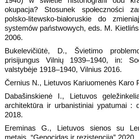
1940) w świetle historiografii obu k
okupacja? Stosunek społeczności za
polsko-litewsko-białoruskie do zmie
systemów państwowych, eds. M. Kietlińsk
2006.
Bukelevičiūtė, D., Švietimo proble
prisijungus Vilnių 1939–1940, in: Soc
valstybėje 1918–1940, Vilnius 2016.
Černius N., Lietuvos Kariuomenės Karo Po
Dabašinskienė I., Lietuvos geležinkel
architektūra ir urbanistiniai ypatumai :
2018.
Ereminas G., Lietuvos sienos su Le
metais, “Genocidas ir rezistencija” 2020, 