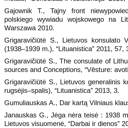
Gajownik T., Tajny front niewypowied
polskiego wywiadu wojskowego na Li
Warszawa 2010.
Grigaravičiūtė S., Lietuvos konsulato Vi
(1938–1939 m.), “Lituanistica” 2011, 57, 
Grigaravičiūtė S., The consulate of Lit
sources and Conceptions, “Vēsture: avoti 
Grigaravičiūtė S., Lietuvos generalinis 
rugsėjis–spalis), “Lituanistica” 2013, 3.
Gumuliauskas A., Dar kartą Vilniaus klaus
Janauskas G., Jėga nėra teisė : 1938 me
Lietuvos visuomenė, “Darbai ir dienos” 2