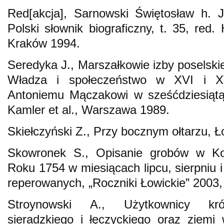
Red[akcja], Sarnowski Świętosław h. J
Polski słownik biograficzny, t. 35, red
Kraków 1994.
Seredyka J., Marszałkowie izby poselski
Władza i społeczeństwo w XVI i XV
Antoniemu Mączakowi w sześćdziesiątą 
Kamler et al., Warszawa 1989.
Skiełczyński Z., Przy bocznym ołtarzu, Ł
Skowronek S., Opisanie grobów w Kośc
Roku 1754 w miesiącach lipcu, sierpniu 
reperowanych, „Roczniki Łowickie” 2003,
Stroynowski A., Użytkownicy kró
sieradzkiego i łęczyckiego oraz ziemi w