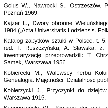
Golus W., Nawrocki S., Ostrzeszów. Pr
Poznań 1969.
Kajzer L., Dwory obronne Wieluńskieg
1984 („Acta Universitatis Lodziensis. Fol
Katalog zabytków sztuki w Polsce, t. 
red. T. Ruszczyńska, A. Sławska, z. 
inwentaryzację przeprowadzili: T. Chr
Samek, Warszawa 1956.
Kobierecki M., Walewscy herbu Kolu
Genealogia. Majętności. Działalność pub
Kobierzycki J., Przyczynki do dziejów
Warszawa 1915.
Konopczyński W., Krwawe dni nad gó