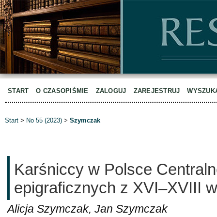
START
O CZASOPIŚMIE
ZALOGUJ
ZAREJESTRUJ
WYSZUK
Start
>
No 55 (2023)
>
Szymczak
Karśniccy w Polsce Centraln
epigraficznych z XVI–XVIII w
Alicja Szymczak, Jan Szymczak