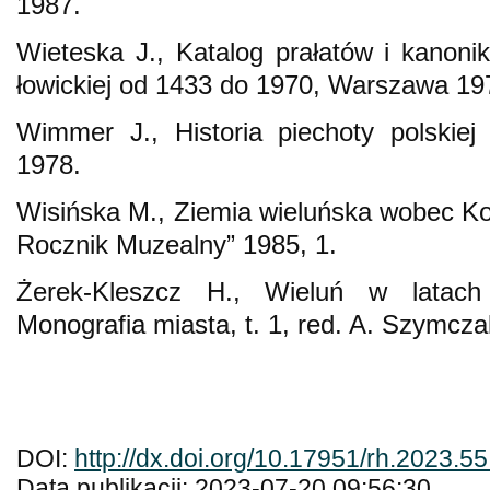
1987.
Wieteska J., Katalog prałatów i kanoni
łowickiej od 1433 do 1970, Warszawa 19
Wimmer J., Historia piechoty polskie
1978.
Wisińska M., Ziemia wieluńska wobec Kon
Rocznik Muzealny” 1985, 1.
Żerek-Kleszcz H., Wieluń w latach
Monografia miasta, t. 1, red. A. Szymcz
DOI:
http://dx.doi.org/10.17951/rh.2023.5
Data publikacji: 2023-07-20 09:56:30