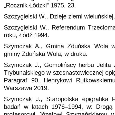
„Rocznik Łódzki” 1975, 23.
Szczygielski W., Dzieje ziemi wieluńskiej
Szczygielski W., Referendum Trzecioma
roku, Łódź 1994.
Szymczak A., Gmina Zduńska Wola w 
gminy Zduńska Wola, w druku.
Szymczak J., Gomolińscy herbu Jelita 
Trybunalskiego w szesnastowiecznej epigr
Paragraf 90. Henrykowi Rutkowskiemu
Warszawa 2019.
Szymczak J., Staropolska epigrafika P
badań w latach 1976–1994, w: Drogą hi
profesorowi Józefowi Szymańskiemu w 