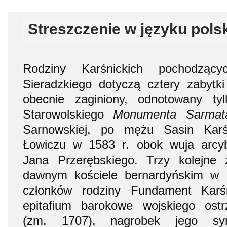
Streszczenie w języku pols
Rodziny Karśnickich pochodząc
Sieradzkiego dotyczą cztery zabytki 
obecnie zaginiony, odnotowany t
Starowolskiego
Monumenta Sarmat
Sarnowskiej, po mężu Sasin Karś
Łowiczu w 1583 r. obok wuja arcyb
Jana Przerębskiego. Trzy kolejne 
dawnym kościele bernardyńskim w 
członków rodziny Fundament Karśn
epitafium barokowe wojskiego ost
(zm. 1707), nagrobek jego syn