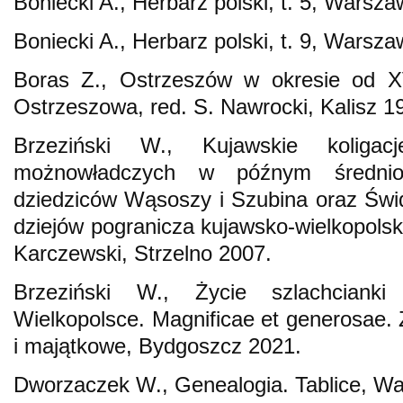
Boniecki A., Herbarz polski, t. 5, Warsz
Boniecki A., Herbarz polski, t. 9, Warsz
Boras Z., Ostrzeszów w okresie od XV
Ostrzeszowa, red. S. Nawrocki, Kalisz 1
Brzeziński W., Kujawskie koligacj
możnowładczych w późnym średniow
dziedziców Wąsoszy i Szubina oraz Świ
dziejów pogranicza kujawsko-wielkopolski
Karczewski, Strzelno 2007.
Brzeziński W., Życie szlachcianki
Wielkopolsce. Magnificae et generosae.
i majątkowe, Bydgoszcz 2021.
Dworzaczek W., Genealogia. Tablice, W