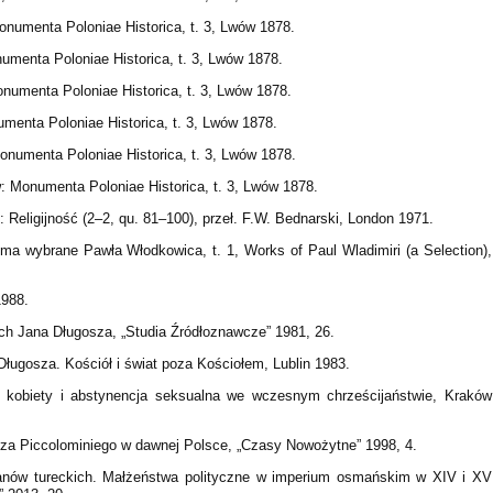
onumenta Poloniae Historica, t. 3, Lwów 1878.
umenta Poloniae Historica, t. 3, Lwów 1878.
numenta Poloniae Historica, t. 3, Lwów 1878.
menta Poloniae Historica, t. 3, Lwów 1878.
onumenta Poloniae Historica, t. 3, Lwów 1878.
: Monumenta Poloniae Historica, t. 3, Lwów 1878.
 Religijność (2–2, qu. 81–100), przeł. F.W. Bednarski, London 1971.
sma wybrane Pawła Włodkowica, t. 1, Works of Paul Wladimiri (a Selection),
988.
h Jana Długosza, „Studia Źródłoznawcze” 1981, 26.
ługosza. Kościół i świat poza Kościołem, Lublin 1983.
, kobiety i abstynencja seksualna we wczesnym chrześcijaństwie, Kraków
za Piccolominiego w dawnej Polsce, „Czasy Nowożytne” 1998, 4.
tanów tureckich. Małżeństwa polityczne w imperium osmańskim w XIV i XV