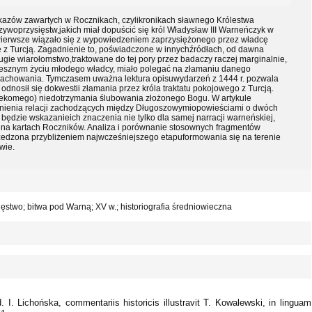
zekazów zawartych w Rocznikach, czylikronikach sławnego Królestwa
ywoprzysięstw,jakich miał dopuścić się król Władysław III Warneńczyk w
Pierwsze wiązało się z wypowiedzeniem zaprzysiężonego przez władcę
nę z Turcją. Zagadnienie to, poświadczone w innychźródłach, od dawna
ugie wiarołomstwo,traktowane do tej pory przez badaczy raczej marginalnie,
rzesznym życiu młodego władcy, miało polegać na złamaniu danego
achowania. Tymczasem uważna lektura opisuwydarzeń z 1444 r. pozwala
odnosił się dokwestii złamania przez króla traktatu pokojowego z Turcją.
ekomego) niedotrzymania ślubowania złożonego Bogu. W artykule
aśnienia relacji zachodzących między Długoszowymiopowieściami o dwóch
będzie wskazanieich znaczenia nie tylko dla samej narracji warneńskiej,
tej na kartach Roczników. Analiza i porównanie stosownych fragmentów
zedzona przybliżeniem najwcześniejszego etapuformowania się na terenie
wie.
ięstwo; bitwa pod Warną; XV w.; historiografia średniowieczna
. I. Lichońska, commentariis historicis illustravit T. Kowalewski, in linguam