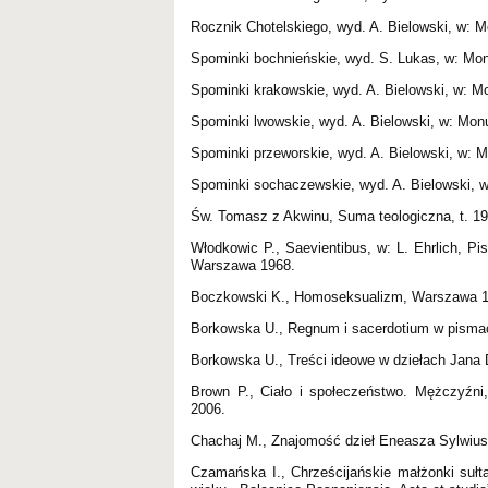
Rocznik Chotelskiego, wyd. A. Bielowski, w: M
Spominki bochnieńskie, wyd. S. Lukas, w: Mon
Spominki krakowskie, wyd. A. Bielowski, w: Mo
Spominki lwowskie, wyd. A. Bielowski, w: Monu
Spominki przeworskie, wyd. A. Bielowski, w: M
Spominki sochaczewskie, wyd. A. Bielowski, w
Św. Tomasz z Akwinu, Suma teologiczna, t. 19:
Włodkowic P., Saevientibus, w: L. Ehrlich, Pi
Warszawa 1968.
Boczkowski K., Homoseksualizm, Warszawa 1
Borkowska U., Regnum i sacerdotium w pismac
Borkowska U., Treści ideowe w dziełach Jana D
Brown P., Ciało i społeczeństwo. Mężczyźni
2006.
Chachaj M., Znajomość dzieł Eneasza Sylwius
Czamańska I., Chrześcijańskie małżonki suł