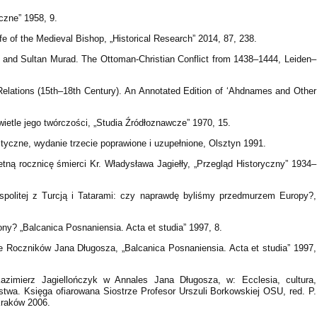
czne” 1958, 9.
fe of the Medieval Bishop, „Historical Research” 2014, 87, 238.
s and Sultan Murad. The Ottoman-Christian Conflict from 1438–1444, Leiden–
Relations (15th–18th Century). An Annotated Edition of ‘Ahdnames and Other
etle jego twórczości, „Studia Źródłoznawcze” 1970, 15.
ityczne, wydanie trzecie poprawione i uzupełnione, Olsztyn 1991.
tną rocznicę śmierci Kr. Władysława Jagiełły, „Przegląd Historyczny” 1934–
spolitej z Turcją i Tatarami: czy naprawdę byliśmy przedmurzem Europy?,
ny? „Balcanica Posnaniensia. Acta et studia” 1997, 8.
 Roczników Jana Długosza, „Balcanica Posnaniensia. Acta et studia” 1997,
azimierz Jagiellończyk w Annales Jana Długosza, w: Ecclesia, cultura,
ństwa. Księga ofiarowana Siostrze Profesor Urszuli Borkowskiej OSU, red. P.
Kraków 2006.