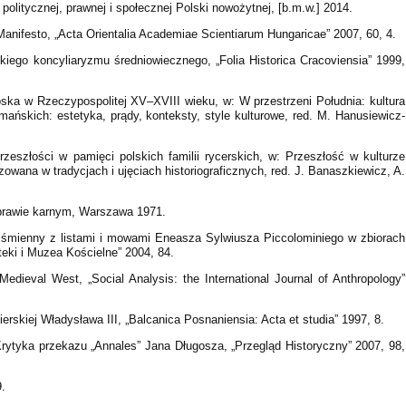
olitycznej, prawnej i społecznej Polski nowożytnej, [b.m.w.] 2014.
anifesto, „Acta Orientalia Academiae Scientiarum Hungaricae” 2007, 60, 4.
iego koncyliaryzmu średniowiecznego, „Folia Historica Cracoviensia” 1999,
oska w Rzeczypospolitej XV–XVIII wieku, w: W przestrzeni Południa: kultura
ańskich: estetyka, prądy, konteksty, style kulturowe, red. M. Hanusiewicz-
rzeszłości w pamięci polskich familii rycerskich, w: Przeszłość w kulturze
zowana w tradycjach i ujęciach historiograficznych, red. J. Banaszkiewicz, A.
prawie karnym, Warszawa 1971.
iśmienny z listami i mowami Eneasza Sylwiusza Piccolominiego w zbiorach
oteki i Muzea Kościelne” 2004, 84.
edieval West, „Social Analysis: the International Journal of Anthropology”
erskiej Władysława III, „Balcanica Posnaniensia: Acta et studia” 1997, 8.
rytyka przekazu „Annales” Jana Długosza, „Przegląd Historyczny” 2007, 98,
.