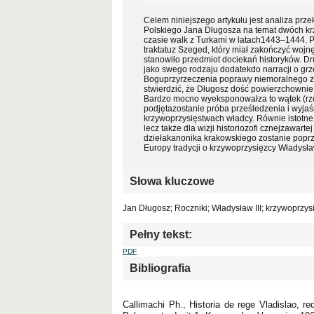
Celem niniejszego artykułu jest analiza pr
Polskiego Jana Długosza na temat dwóch krz
czasie walk z Turkami w latach1443–1444. 
traktatuz Szeged, który miał zakończyć woj
stanowiło przedmiot dociekań historyków. Dr
jako swego rodzaju dodatekdo narracji o g
Boguprzyrzeczenia poprawy niemoralnego z
stwierdzić, że Długosz dość powierzchownie 
Bardzo mocno wyeksponowałza to wątek (rz
podjętazostanie próba prześledzenia i wyj
krzywoprzysięstwach władcy. Równie istotne 
lecz także dla wizji historiozofi cznejzawar
dziełakanonika krakowskiego zostanie popr
Europy tradycji o krzywoprzysięzcy Władysła
Słowa kluczowe
Jan Długosz; Roczniki; Władysław III; krzywoprzys
Pełny tekst:
PDF
Bibliografia
Callimachi Ph., Historia de rege Vladislao, red