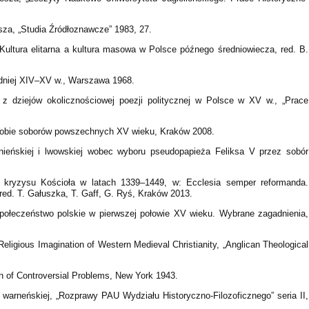
a, „Studia Źródłoznawcze” 1983, 27.
Kultura elitarna a kultura masowa w Polsce późnego średniowiecza, red. B.
odniej XIV–XV w., Warszawa 1968.
 z dziejów okolicznościowej poezji politycznej w Polsce w XV w., „Prace
 w dobie soborów powszechnych XV wieku, Kraków 2008.
ieźnieńskiej i lwowskiej wobec wyboru pseudopapieża Feliksa V przez sobór
ec kryzysu Kościoła w latach 1339–1449, w: Ecclesia semper reformanda.
red. T. Gałuszka, T. Gaff, G. Ryś, Kraków 2013.
połeczeństwo polskie w pierwszej połowie XV wieku. Wybrane zagadnienia,
Religious Imagination of Western Medieval Christianity, „Anglican Theological
n of Controversial Problems, New York 1943.
warneńskiej, „Rozprawy PAU Wydziału Historyczno-Filozoficznego” seria II,