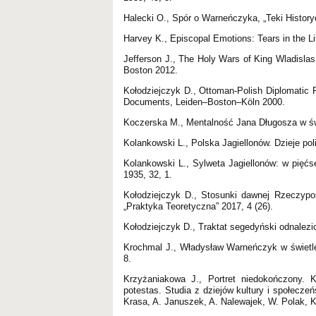
Halecki O., Spór o Warneńczyka, „Teki History
Harvey K., Episcopal Emotions: Tears in the Li
Jefferson J., The Holy Wars of King Wladisla
Boston 2012.
Kołodziejczyk D., Ottoman-Polish Diplomatic 
Documents, Leiden–Boston–Köln 2000.
Koczerska M., Mentalność Jana Długosza w świ
Kolankowski L., Polska Jagiellonów. Dzieje pol
Kolankowski L., Sylweta Jagiellonów: w pięćse
1935, 32, 1.
Kołodziejczyk D., Stosunki dawnej Rzeczypo
„Praktyka Teoretyczna” 2017, 4 (26).
Kołodziejczyk D., Traktat segedyński odnalezio
Krochmal J., Władysław Warneńczyk w świetle
8.
Krzyżaniakowa J., Portret niedokończony. K
potestas. Studia z dziejów kultury i społecze
Krasa, A. Januszek, A. Nalewajek, W. Polak, 