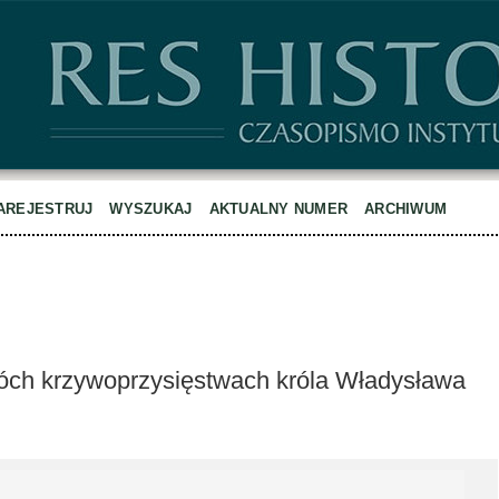
AREJESTRUJ
WYSZUKAJ
AKTUALNY NUMER
ARCHIWUM
óch krzywoprzysięstwach króla Władysława