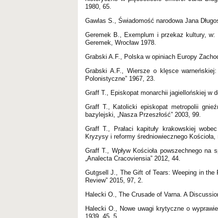
1980, 65.
Gawlas S., Świadomość narodowa Jana Długosz
Geremek B., Exemplum i przekaz kultury, w: 
Geremek, Wrocław 1978.
Grabski A.F., Polska w opiniach Europy Zach
Grabski A.F., Wiersze o klęsce warneńskiej:
Polonistyczne” 1967, 23.
Graff T., Episkopat monarchii jagiellońskiej
Graff T., Katolicki episkopat metropolii gn
bazylejski, „Nasza Przeszłość” 2003, 99.
Graff T., Prałaci kapituły krakowskiej wob
Kryzysy i reformy średniowiecznego Kościoła, 
Graff T., Wpływ Kościoła powszechnego na s
„Analecta Cracoviensia” 2012, 44.
Gutgsell J., The Gift of Tears: Weeping in the 
Review” 2015, 97, 2.
Halecki O., The Crusade of Varna. A Discussio
Halecki O., Nowe uwagi krytyczne o wyprawie 
1939, 45, 5.