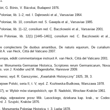
1.
öri, G. Bónis, V. Bácskai, Budapest 1976.
oloniae, lib. 1–2, red. I. Dąbrowski et al., Varsaviae 1964.
Poloniae, lib. 10, consilium red. S. Gawęda et al., Varsaviae 1985.
Poloniae, lib. 11–12, consilium red. C. Baczkowski et al., Varsaviae 2001.
ni Poloniae, lib. 12(1) [1445–1461], consilium red. C. Baczkowski et al.,
lare complectens De duobus amantibus, De naturis equorum, De curialium
it A. van Heck, Città del Vaticano 2007.
Evropa, edidit commentarioque instruxit A. van Heck, Città del Vaticano 2001.
is, w: Monumenta Germaniae Historica, Scriptores rerum Germanicarum, Nova
rgs. von J. Knödler und M. Wagendorfer, Hannover 2009.
nensi, wyd. R. Ganszyniec, „Kwartalnik Historyczny” 1925, 39, 3.
ejowe Polski, seria II, t. V, wyd. Z. Kozłowska-Budkowa, Warszawa 1978.
67), w: Wybór mów staropolskich, opr. B. Nadolski, Wrocław–Kraków 1961.
łaja, odprawione przez Mik. Lasockiego, dziekana kap. krak., w: Codex
 wyd. J. Szujski, Kraków 1876.
, Monumenta Poloniae Historica, t. 3, Lwów 1878.