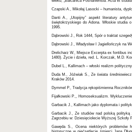
wieku, „Balcanica Posnaniensia. Acta et studia
Czapski A., Mikołaj Lasocki – humanista, dypl
Danti A., „Utopijny” aspekt literatury an
świętokrzyskiego do Adona. Włoskie studia o 
1995.
Dąbrowski J., Rok 1444, Spór o traktat szege
Dąbrowski J., Władysław I Jagiellończyk na 
Drelicharz W., Miejsce Excerpta ex fontibus i
1480). Życie i dzieła, red. L. Korczak, M.D. 
Dubel L., Kallimach – włoski realizm politycz
Duda M., Jóźwiak S., Ze świata średniowieczn
Kraków 2014.
Dymmel P., Tradycja rękopiśmienna Rocznikó
Fijałkowski P.,, Homoseksualizm. Wykluczenie
Garbacik J., Kallimach jako dyplomata i polity
Garbacik J., Ze studiów nad polską polityką
Zagrzebiu w: Dziesięciolecie Wyższej Szkoły
Gawęda S., Ocena niektórych problemów his
historyczne w pięćsetlecie śmierci Jana Dłu