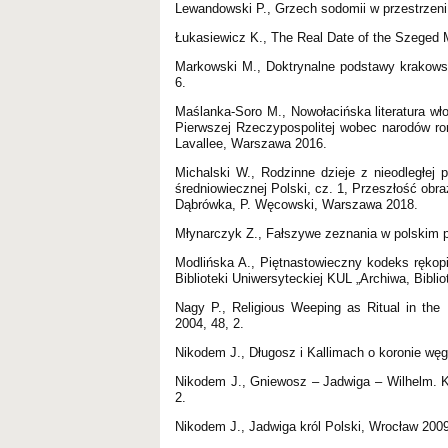
Lewandowski P., Grzech sodomii w przestrzeni p
Łukasiewicz K., The Real Date of the Szeged M
Markowski M., Doktrynalne podstawy krakowsk
6.
Maślanka-Soro M., Nowołacińska literatura wł
Pierwszej Rzeczypospolitej wobec narodów rom
Lavallee, Warszawa 2016.
Michalski W., Rodzinne dzieje z nieodległej p
średniowiecznej Polski, cz. 1, Przeszłość obra
Dąbrówka, P. Węcowski, Warszawa 2018.
Młynarczyk Z., Fałszywe zeznania w polskim 
Modlińska A., Piętnastowieczny kodeks rękop
Biblioteki Uniwersyteckiej KUL „Archiwa, Bibli
Nagy P., Religious Weeping as Ritual in the M
2004, 48, 2.
Nikodem J., Długosz i Kallimach o koronie węgi
Nikodem J., Gniewosz – Jadwiga – Wilhelm. K
2.
Nikodem J., Jadwiga król Polski, Wrocław 2009