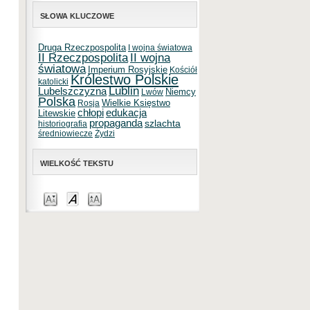
SŁOWA KLUCZOWE
Druga Rzeczpospolita
I wojna światowa
II Rzeczpospolita
II wojna
światowa
Imperium Rosyjskie
Kościół
Królestwo Polskie
katolicki
Lublin
Lubelszczyzna
Niemcy
Lwów
Polska
Wielkie Księstwo
Rosja
chłopi
edukacja
Litewskie
propaganda
szlachta
historiografia
średniowiecze
Żydzi
WIELKOŚĆ TEKSTU