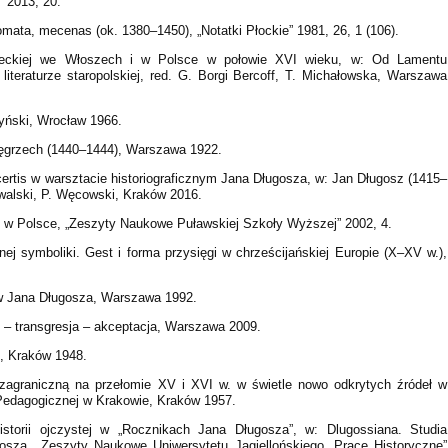
” 2013, 20.
omata, mecenas (ok. 1380–1450), „Notatki Płockie” 1981, 26, 1 (106).
tytureckiej we Włoszech i w Polsce w połowie XVI wieku, w: Od Lamentu
literaturze staropolskiej, red. G. Borgi Bercoff, T. Michałowska, Warszawa
dyński, Wrocław 1966.
Węgrzech (1440–1444), Warszawa 1922.
ncertis w warsztacie historiograficznym Jana Długosza, w: Jan Długosz (1415–
Kowalski, P. Węcowski, Kraków 2016.
ny w Polsce, „Zeszyty Naukowe Puławskiej Szkoły Wyższej” 2002, 4.
ej symboliki. Gest i forma przysięgi w chrześcijańskiej Europie (X–XV w.),
w Jana Długosza, Warszawa 1992.
 – transgresja – akceptacja, Warszawa 2009.
k, Kraków 1948.
 zagraniczną na przełomie XV i XVI w. w świetle nowo odkrytych źródeł w
 Pedagogicznej w Krakowie, Kraków 1957.
torii ojczystej w „Rocznikach Jana Długosza”, w: Dlugossiana. Studia
gosza, „Zeszyty Naukowe Uniwersytetu Jagiellońskiego. Prace Historyczne”