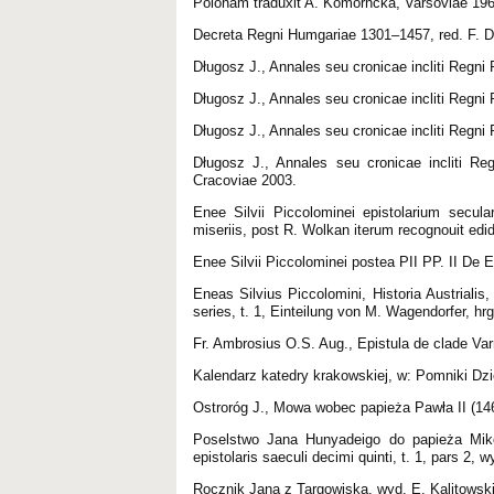
Polonam traduxit A. Komorncka, Varsoviae 196
Decreta Regni Humgariae 1301–1457, red. F. D
Długosz J., Annales seu cronicae incliti Regni P
Długosz J., Annales seu cronicae incliti Regni 
Długosz J., Annales seu cronicae incliti Regni 
Długosz J., Annales seu cronicae incliti Reg
Cracoviae 2003.
Enee Silvii Piccolominei epistolarium secu
miseriis, post R. Wolkan iterum recognouit edid
Enee Silvii Piccolominei postea PII PP. II De 
Eneas Silvius Piccolomini, Historia Austrial
series, t. 1, Einteilung von M. Wagendorfer, h
Fr. Ambrosius O.S. Aug., Epistula de clade Var
Kalendarz katedry krakowskiej, w: Pomniki Dzi
Ostroróg J., Mowa wobec papieża Pawła II (14
Poselstwo Jana Hunyadeigo do papieża Miko
epistolaris saeculi decimi quinti, t. 1, pars 2,
Rocznik Jana z Targowiska, wyd. E. Kalitowski