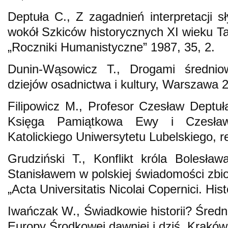
Deptuła C., Z zagadnień interpretacji sł
wokół Szkiców historycznych XI wieku 
„Roczniki Humanistyczne” 1987, 35, 2.
Dunin-Wąsowicz T., Drogami średniow
dziejów osadnictwa i kultury, Warszawa 
Filipowicz M., Profesor Czesław Deptuła,
Księga Pamiątkowa Ewy i Czesław
Katolickiego Uniwersytetu Lubelskiego, re
Grudziński T., Konflikt króla Bolesł
Stanisławem w polskiej świadomości zbio
„Acta Universitatis Nicolai Copernici. Hist
Iwańczak W., Świadkowie historii? Średn
Europy Środkowej dawniej i dziś, Kraków