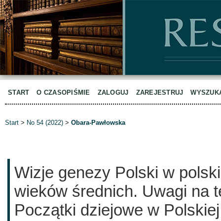
START
O CZASOPIŚMIE
ZALOGUJ
ZAREJESTRUJ
WYSZUK
Start
>
No 54 (2022)
>
Obara-Pawłowska
Wizje genezy Polski w polsk
wieków średnich. Uwagi na t
Początki dziejowe w Polskiej h