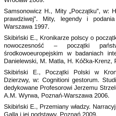
Samsonowicz H., Mity „Początku”, w: H
prawdziwej”. Mity, legendy i podania
Warszawa 1997.
Skibiński E., Kronikarze polscy o począt
nowoczesność – początki pańs
środkowoeuropejskim w badaniach inte
Danielewski, M. Matla, H. Kóčka-Krenz,
Skibiński E., Początki Polski w Kron
Dzierzwy, w: Cognitioni gestorum. Stud
dedykowane Profesorowi Jerzemu Strzelcz
A.M. Wyrwa, Poznań-Warszawa 2006.
Skibiński E., Przemiany władzy. Narracy
Galla i jej podstawy, Poznań 2009.