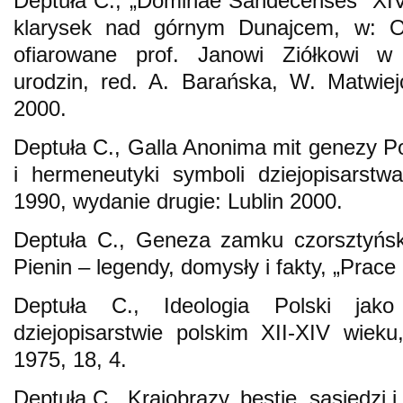
Deptuła C., „Dominae Sandecenses” XIV
klarysek nad górnym Dunajcem, w: O
ofiarowane prof. Janowi Ziółkowi w 
urodzin, red. A. Barańska, W. Matwiej
2000.
Deptuła C., Galla Anonima mit genezy Pol
i hermeneutyki symboli dziejopisarstw
1990, wydanie drugie: Lublin 2000.
Deptuła C., Geneza zamku czorsztyński
Pienin – legendy, domysły i fakty, „Prace
Deptuła C., Ideologia Polski ja
dziejopisarstwie polskim XII-XIV wie
1975, 18, 4.
Deptuła C., Krajobrazy, bestie, sąsiedzi 