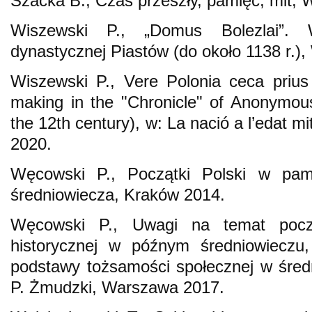
Szacka B., Czas przeszły, pamięć, mit,
Wiszewski P., „Domus Bolezlai”. W
dynastycznej Piastów (do około 1138 r.)
Wiszewski P., Vere Polonia ceca prius
making in the "Chronicle" of Anonymous 
the 12th century), w: La nació a l’edat mi
2020.
Węcowski P., Początki Polski w pami
średniowiecza, Kraków 2014.
Węcowski P., Uwagi na temat pocz
historycznej w późnym średniowieczu,
podstawy tożsamości społecznej w śred
P. Żmudzki, Warszawa 2017.