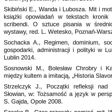
Skibiński E., Wanda i Lubosza. Mit i mo
książki opowiadań w tekstach kronik 
scribendi. O sztuce pisania w średni
wystawy, red. L. Wetesko, Poznań-Wars
Sochacka A., Regimen, dominium, soci
gospodarki, administracji i polityki w 
Lublin 2014.
Sosnowski M., Bolesław Chrobry i Kar
między kultem a imitacją, „Historia Slav
Strzelczyk J., Początki refleksji na
Słowian, w: Tożsamość a język w perspe
S. Gajda, Opole 2008.