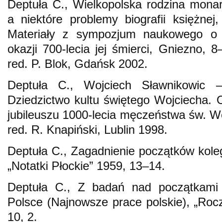
Deptuła C., Wielkopolska rodzina monar
a niektóre problemy biografii księżnej,
Materiały z sympozjum naukowego o b
okazji 700-lecia jej śmierci, Gniezno, 
red. P. Blok, Gdańsk 2002.
Deptuła C., Wojciech Sławnikowic 
Dziedzictwo kultu świętego Wojciecha. O
jubileuszu 1000-lecia męczeństwa św. W
red. R. Knapiński, Lublin 1998.
Deptuła C., Zagadnienie początków koleg
„Notatki Płockie” 1959, 13–14.
Deptuła C., Z badań nad początkami
Polsce (Najnowsze prace polskie), „Roc
10, 2.