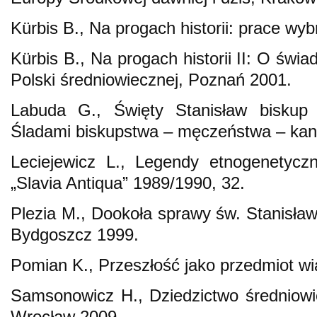
Kürbis B., Na progach historii: prace wy
Kürbis B., Na progach historii II: O świ
Polski średniowiecznej, Poznań 2001.
Labuda G., Święty Stanisław biskup k
Śladami biskupstwa – męczeństwa – kano
Leciejewicz L., Legendy etnogenetycz
„Slavia Antiqua” 1989/1990, 32.
Plezia M., Dookoła sprawy św. Stanisła
Bydgoszcz 1999.
Pomian K., Przeszłość jako przedmiot w
Samsonowicz H., Dziedzictwo średniowie
Wrocław 2009.