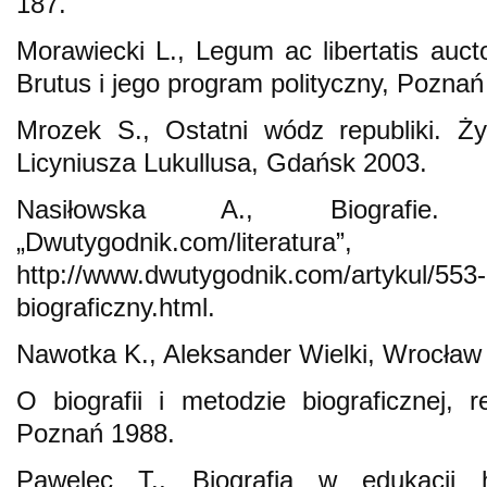
187.
Morawiecki L., Legum ac libertatis auct
Brutus i jego program polityczny, Poznań
Mrozek S., Ostatni wódz republiki. Ży
Licyniusza Lukullusa, Gdańsk 2003.
Nasiłowska A., Biografie. Z
„Dwutygodnik.com/litera
http://www.dwutygodnik.com/artykul/553-b
biograficzny.html.
Nawotka K., Aleksander Wielki, Wrocław
O biografii i metodzie biograficznej, 
Poznań 1988.
Pawelec T., Biografia w edukacji h