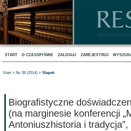
START
O CZASOPIŚMIE
ZALOGUJ
ZAREJESTRUJ
WYSZUK
Start
>
No 38 (2014)
>
Słapek
Biografistyczne doświadczen
(na marginesie konferencji „
Antoniuszhistoria i tradycja”,