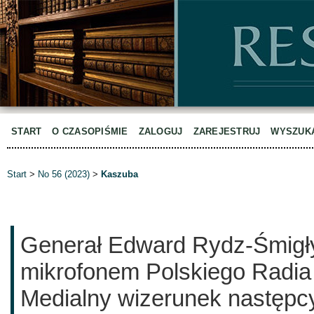
START
O CZASOPIŚMIE
ZALOGUJ
ZAREJESTRUJ
WYSZUK
Start
>
No 56 (2023)
>
Kaszuba
Generał Edward Rydz-Śmigł
mikrofonem Polskiego Radia
Medialny wizerunek następ