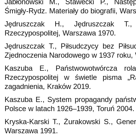
Jabłonowski M., Stawecki P., Nast
Śmigły-Rydz. Materiały do biografii, Wa
Jędruszczak H., Jędruszczak T.,
Rzeczypospolitej, Warszawa 1970.
Jędruszczak T., Piłsudczycy bez Piłs
Zjednoczenia Narodowego w 1937 roku,
Kaszuba E., Państwowotwórcza rol
Rzeczypospolitej w świetle pisma „R
zagadnienia, Kraków 2019.
Kaszuba E., System propagandy państ
Polsce w latach 1926–1939, Toruń 2004.
Kryska-Karski T., Żurakowski S., Genera
Warszawa 1991.