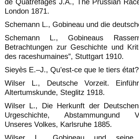
de Quatrefages J.A., The Prussian Race 
London 1871.
Schemann L., Gobineau und die deutsche 
Schemann L., Gobineaus Rassenw
Betrachtungen zur Geschichte und Kritik
des raceshumaines”, Stuttgart 1910.
Sieyès E.–J., Qu’est-ce que le tiers état?
Wilser L., Deutsche Vorzeit. Einfü
Altertumskunde, Steglitz 1918.
Wilser L., Die Herkunft der Deutsche
Urgeschichte, Abstammungund Verwa
Unseres Volkes, Karlsruhe 1885.
Wilser L., Gobineau und seine Ra