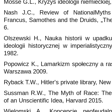
Mosse G.L., Kryzys ideologii niemieckie
Nash J.C., Review of NationalMyths
Francus, Samothes and the Druids, „Th
6.
Olszewski H., Nauka historii w upadku: 
ideologii historycznej w imperialisty
1982.
Popowicz K., Lamarkizm społeczny a ras
Warszawa 2009.
Ryback T.W., Hitler's private library, Ne
Sussman R.W., The Myth of Race: The 
of an Unscientific Idea, Harvard 2015.
Wielomski A., Koncepcje neofeudal