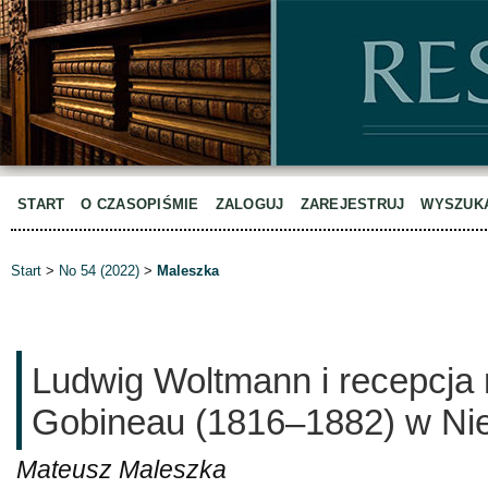
START
O CZASOPIŚMIE
ZALOGUJ
ZAREJESTRUJ
WYSZUK
Start
>
No 54 (2022)
>
Maleszka
Ludwig Woltmann i recepcja 
Gobineau (1816–1882) w N
Mateusz Maleszka