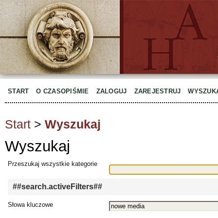
START
O CZASOPIŚMIE
ZALOGUJ
ZAREJESTRUJ
WYSZUK
Start
>
Wyszukaj
Wyszukaj
Przeszukaj wszystkie kategorie
##search.activeFilters##
Słowa kluczowe