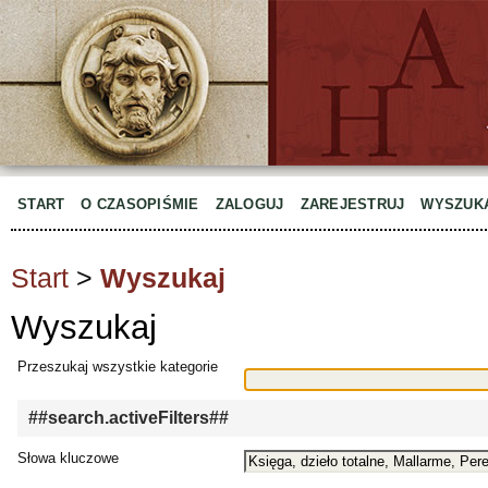
START
O CZASOPIŚMIE
ZALOGUJ
ZAREJESTRUJ
WYSZUK
Start
>
Wyszukaj
Wyszukaj
Przeszukaj wszystkie kategorie
##search.activeFilters##
Słowa kluczowe