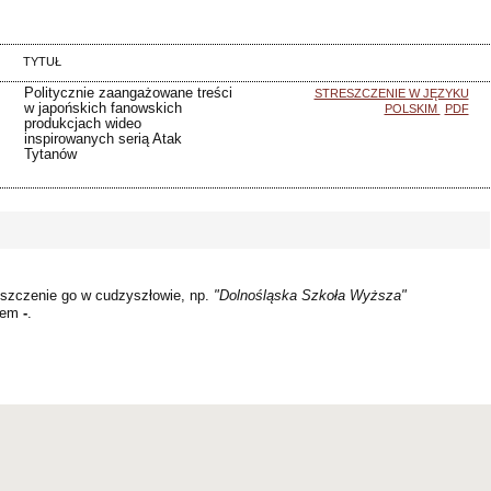
TYTUŁ
Politycznie zaangażowane treści
STRESZCZENIE W JĘZYKU
w japońskich fanowskich
POLSKIM
PDF
produkcjach wideo
inspirowanych serią Atak
Tytanów
szczenie go w cudzyszłowie, np.
"Dolnośląska Szkoła Wyższa"
kiem
-
.