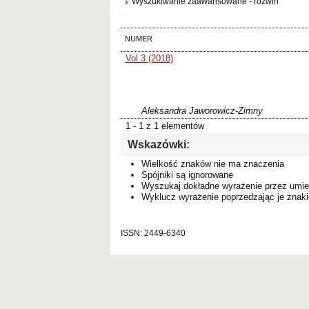
Wyszukiwanie zaawansowane - rozwiń
NUMER
Vol 3 (2018)
Aleksandra Jaworowicz-Zimny
1 - 1 z 1 elementów
Wskazówki:
Wielkość znaków nie ma znaczenia
Spójniki są ignorowane
Wyszukaj dokładne wyrażenie przez umie
Wyklucz wyrażenie poprzedzając je zna
ISSN: 2449-6340