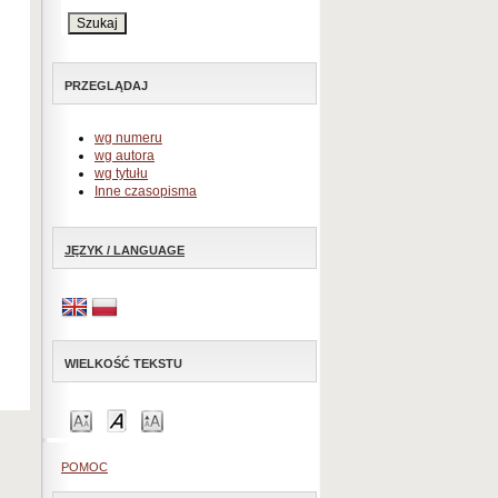
PRZEGLĄDAJ
wg numeru
wg autora
wg tytułu
Inne czasopisma
JĘZYK / LANGUAGE
WIELKOŚĆ TEKSTU
POMOC