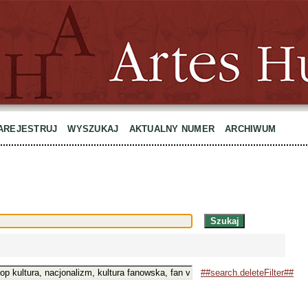
AREJESTRUJ
WYSZUKAJ
AKTUALNY NUMER
ARCHIWUM
##search.deleteFilter##