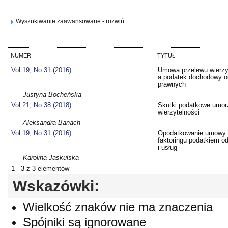
Wyszukiwanie zaawansowane - rozwiń
NUMER
TYTUŁ
Vol 19, No 31 (2016)
Umowa przelewu wierzy
a podatek dochodowy o
prawnych
Justyna Bocheńska
Vol 21, No 38 (2018)
Skutki podatkowe umor
wierzytelności
Aleksandra Banach
Vol 19, No 31 (2016)
Opodatkowanie umowy
faktoringu podatkiem o
i usług
Karolina Jaskulska
1 - 3 z 3 elementów
Wskazówki:
Wielkość znaków nie ma znaczenia
Spójniki są ignorowane