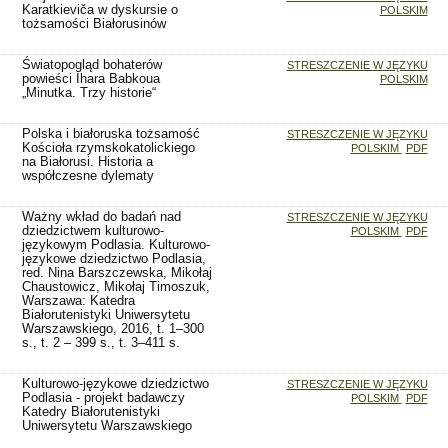
Karatkieviča w dyskursie o
POLSKIM
tożsamości Białorusinów
Światopogląd bohaterów
STRESZCZENIE W JĘZYKU
powieści Ihara Babkoua
POLSKIM
„Minutka. Trzy historie“
Polska i białoruska tożsamość
STRESZCZENIE W JĘZYKU
Kościoła rzymskokatolickiego
POLSKIM
PDF
na Białorusi. Historia a
współczesne dylematy
Ważny wkład do badań nad
STRESZCZENIE W JĘZYKU
dziedzictwem kulturowo-
POLSKIM
PDF
językowym Podlasia. Kulturowo-
językowe dziedzictwo Podlasia,
red. Nina Barszczewska, Mikołaj
Chaustowicz, Mikołaj Timoszuk,
Warszawa: Katedra
Białorutenistyki Uniwersytetu
Warszawskiego, 2016, t. 1–300
s., t. 2 – 399 s., t. 3–411 s.
Kulturowo-językowe dziedzictwo
STRESZCZENIE W JĘZYKU
Podlasia - projekt badawczy
POLSKIM
PDF
Katedry Białorutenistyki
Uniwersytetu Warszawskiego