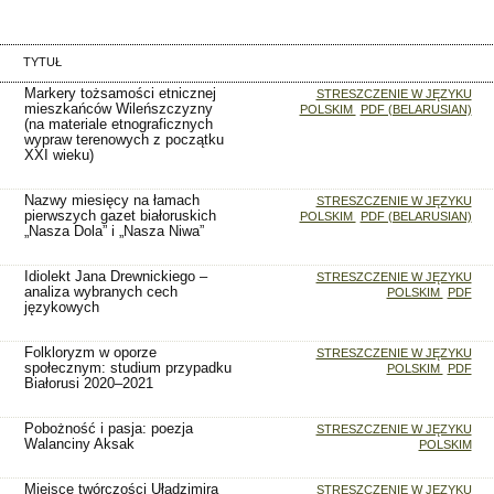
TYTUŁ
Markery tożsamości etnicznej
STRESZCZENIE W JĘZYKU
mieszkańców Wileńszczyzny
POLSKIM
PDF (BELARUSIAN)
(na materiale etnograficznych
wypraw terenowych z początku
XXI wieku)
Nazwy miesięcy na łamach
STRESZCZENIE W JĘZYKU
pierwszych gazet białoruskich
POLSKIM
PDF (BELARUSIAN)
„Nasza Dola” i „Nasza Niwa”
Idiolekt Jana Drewnickiego –
STRESZCZENIE W JĘZYKU
analiza wybranych cech
POLSKIM
PDF
językowych
Folkloryzm w oporze
STRESZCZENIE W JĘZYKU
społecznym: studium przypadku
POLSKIM
PDF
Białorusi 2020–2021
Pobożność i pasja: poezja
STRESZCZENIE W JĘZYKU
Walanciny Aksak
POLSKIM
Miejsce twórczości Uładzimira
STRESZCZENIE W JĘZYKU