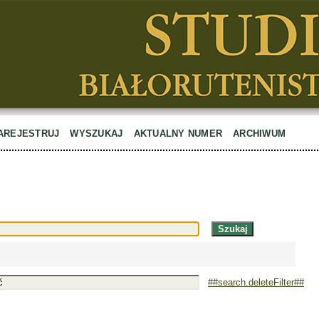
AREJESTRUJ
WYSZUKAJ
AKTUALNY NUMER
ARCHIWUM
##search.deleteFilter##