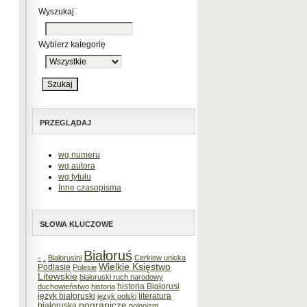
Wyszukaj
Wybierz kategorię
PRZEGLĄDAJ
wg numeru
wg autora
wg tytułu
Inne czasopisma
SŁOWA KLUCZOWE
Białoruś
-
.
Białorusini
Cerkiew unicka
Wielkie Księstwo
Podlasie
Polesie
Litewskie
białoruski ruch narodowy
historia Białorusi
duchowieństwo
historia
język białoruski
literatura
język polski
pogranicze
białoruska
polonizm