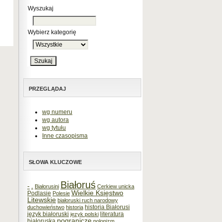
Wyszukaj
Wybierz kategorię
PRZEGLĄDAJ
wg numeru
wg autora
wg tytułu
Inne czasopisma
SŁOWA KLUCZOWE
Białoruś
-
.
Białorusini
Cerkiew unicka
Wielkie Księstwo
Podlasie
Polesie
Litewskie
białoruski ruch narodowy
historia Białorusi
duchowieństwo
historia
język białoruski
literatura
język polski
pogranicze
białoruska
polonizm