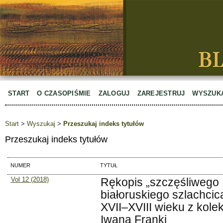
START
O CZASOPIŚMIE
ZALOGUJ
ZAREJESTRUJ
WYSZUK
Start
>
Wyszukaj
>
Przeszukaj indeks tytułów
Przeszukaj indeks tytułów
NUMER
TYTUŁ
Vol 12 (2018)
Rękopis „szczęśliwego
białoruskiego szlachcic
XVII–XVIII wieku z kolek
Iwana Franki