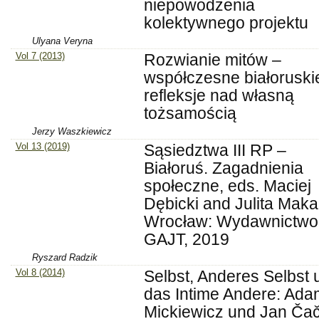
niepowodzenia
kolektywnego projektu
Ulyana Veryna
Vol 7 (2013)
Rozwianie mitów –
współczesne białoruski
refleksje nad własną
tożsamością
Jerzy Waszkiewicz
Vol 13 (2019)
Sąsiedztwa III RP –
Białoruś. Zagadnienia
społeczne, eds. Maciej
Dębicki and Julita Maka
Wrocław: Wydawnictwo
GAJT, 2019
Ryszard Radzik
Vol 8 (2014)
Selbst, Anderes Selbst 
das Intime Andere: Ada
Mickiewicz und Jan Čač