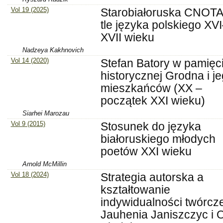
Vol 19 (2025)
Starobiałoruska CNOTA
tle języka polskiego XV
XVII wieku
Nadzeya Kakhnovich
Vol 14 (2020)
Stefan Batory w pamięc
historycznej Grodna i j
mieszkańców (XX –
początek XXI wieku)
Siarhei Marozau
Vol 9 (2015)
Stosunek do języka
białoruskiego młodych
poetów XXI wieku
Arnold McMillin
Vol 18 (2024)
Strategia autorska a
kształtowanie
indywidualności twórcze
Jauhenia Janiszczyc i 