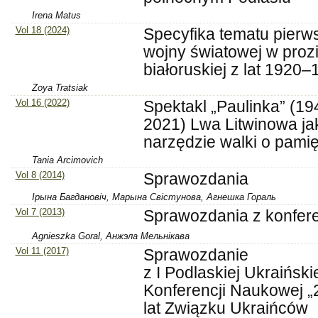
Irena Matus
Vol 18 (2024)
Specyfika tematu pierw
wojny światowej w proz
białoruskiej z lat 1920
Zoya Tratsiak
Vol 16 (2022)
Spektakl „Paulinka” (1
2021) Lwa Litwinowa ja
narzędzie walki o pami
Tania Arcimovich
Vol 8 (2014)
Sprawozdania
Ірына Багдановіч, Марына Свістунова, Агнешка Гораль
Vol 7 (2013)
Sprawozdania z konfere
Agnieszka Goral, Анжэла Мельнікава
Vol 11 (2017)
Sprawozdanie
z I Podlaskiej Ukraiński
Konferencji Naukowej „
lat Związku Ukraińców