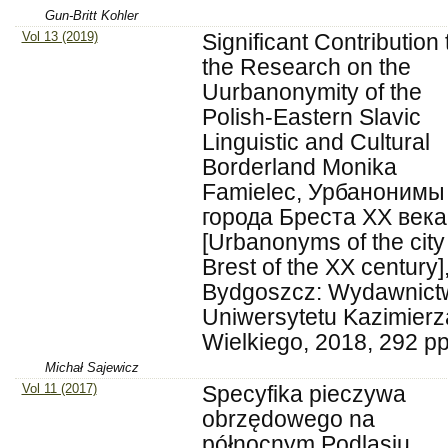
Gun-Britt Kohler
Vol 13 (2019)
Significant Contribution 
the Research on the
Uurbanonymity of the
Polish-Eastern Slavic
Linguistic and Cultural
Borderland Monika
Famielec, Урбанонимы
города Бреста XX века
[Urbanonyms of the city
Brest of the XX century]
Bydgoszcz: Wydawnict
Uniwersytetu Kazimierz
Wielkiego, 2018, 292 pp
Michał Sajewicz
Vol 11 (2017)
Specyfika pieczywa
obrzędowego na
północnym Podlasiu