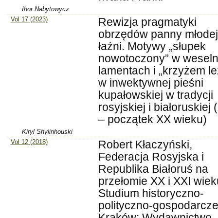
Ihor Nabytowycz
Vol 17 (2023)
Rewizja pragmatyki
obrzędów panny młodej
łaźni. Motywy „słupek
nowotoczony” w wesel
lamentach i „krzyżem le
w inwektywnej pieśni
kupałowskiej w tradycji
rosyjskiej i białoruskiej 
– początek XX wieku)
Kiryl Shylinhouski
Vol 12 (2018)
Robert Kłaczyński,
Federacja Rosyjska i
Republika Białoruś na
przełomie XX i XXI wiek
Studium historyczno-
polityczno-gospodarcze
Kraków: Wydawnictwo