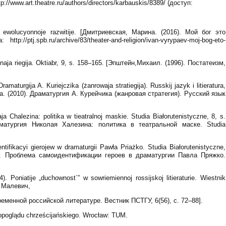
/www.art.theatre.ru/authors/directors/karbauskis/8389/ (доступ:
o ewolucyonnoje razwitije. [Дмитриевская, Марина. (2016). Мой бог это
://ptj.spb.ru/archive/83/theater-and-religion/ivan-vyrypaev-moj-bog-eto-
iednaja riegija. Oktiabr, 9, s. 158–165. [Эпштейн,Михаил. (1996). Постатеизм,
.
aturgija A. Kuriejczika (żanrowaja stratiegija). Russkij jazyk i litieratura,
на. (2010). Драматургия А. Курейчика (жанровая стратегия). Русский язык
ja Chalezina: politika w tieatralnoj maskie. Studia Białorutenistyczne, 8, s.
аматургия Николая Халезина: политика в театральной маске. Studia
ntifikacyi gierojew w dramaturgii Pawła Priażko. Studia Białorutenistyczne,
16). Проблема самоидентификации героев в драматургии Павла Пряжко.
). Poniatije „duchownost`” w sowriemiennoj rossijskoj litieraturie. Wiestnik
, Малевич,
ременной российской литературе. Вестник ПСТГУ, 6(56), с. 72–88].
opoglądu chrześcijańskiego. Wrocław: TUM.