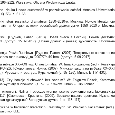
s. 196–212). Warszawa: Oficyna Wydawnicza Errata.
e. Nauka i nowa duchowość w poszukiwaniu całości. Annales Universitatis
 6(156), s. 51–68.
i istorii rossijskoj dramaturgii 1950–2010-e. Moskwa: Nowoje literaturnoje
а памяти. Очерки истории российской драматургии 1950–2010-е. Москва:
ossii. [Руднев, Павел. (2013). Новая пьеса в России]. Режим доступа:
html (доступ: 15.09.2017). „Новая драма” и (новая) духовность. Проблема
zatlenija Pawła Rudniewa. [Руднев, Павел. (2007). Театральные впечатления
nes.russ.ru/novyi_mi/2007/7/ru19.html (доступ: 5.09.2017).
na rubieże XX–XXI ww. Chriestomatija. W: Irina koropanowa (red.). Russkaja
k: BGPU-IZS. [Скоропанова, Ирина. (2007). Минская школа на рубеже XX–XXI
.). Русская литература. Курс лекций (с. 95–126). Минск: БГПУ-ИЗС].
013). Czy istnieje duchowość bez sacrum? W: Zbigniew Pasek, Katarzyna
ne wymiary duchowości (s. 7–16). Kraków: Libron – Filip Lohner.
o wriemieni. Nużna li otieczestwiennoj scenie sowriemiennaja biełorusskaja
3–117. [Смольская, Кристина. (2009). Зеркало нашего времени. Нужна ли
ая драматургия? Беларуская думка, 4, с. 113–117].
ogiczne w badaniach literackich i teatralnych. W: Wojciech Kaczmarek (red.).
dawnictwo KUL.