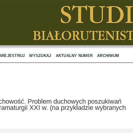
AREJESTRUJ
WYSZUKAJ
AKTUALNY NUMER
ARCHIWUM
uchowość. Problem duchowych poszukiwań
 dramaturgii XXI w. (na przykładzie wybranych