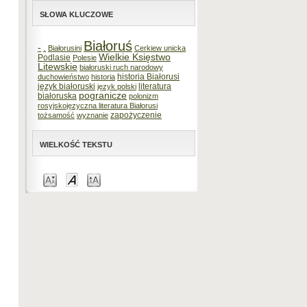
SŁOWA KLUCZOWE
Białoruś
-
.
Białorusini
Cerkiew unicka
Wielkie Księstwo
Podlasie
Polesie
Litewskie
białoruski ruch narodowy
historia Białorusi
duchowieństwo
historia
język białoruski
literatura
język polski
pogranicze
białoruska
polonizm
rosyjskojęzyczna literatura Białorusi
zapożyczenie
tożsamość
wyznanie
WIELKOŚĆ TEKSTU