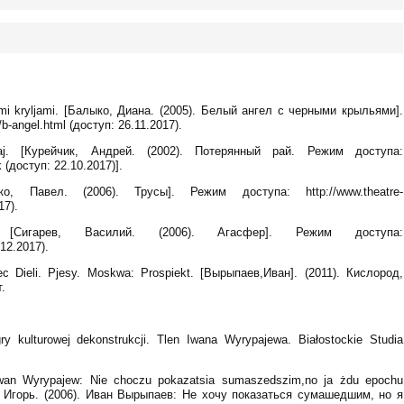
rnymi kryljami. [Балыко, Диана. (2005). Белый ангел с черными крыльями].
b-angel.html (доступ: 26.11.2017).
yj raj. [Курейчик, Андрей. (2002). Потерянный рай. Режим доступа:
k (доступ: 22.10.2017)].
ко, Павел. (2006). Трусы]. Режим доступа: http://www.theatre-
17).
er. [Сигарев, Василий. (2006). Агасфер]. Режим доступа:
.12.2017).
niec Dieli. Pjesy. Moskwa: Prospiekt. [Вырыпаев,Иван]. (2011). Кислород,
.
ry kulturowej dekonstrukcji. Tlen Iwana Wyrypajewa. Białostockie Studia
 Iwan Wyrypajew: Nie choczu pokazatsia sumaszedszim,no ja żdu epochu
в, Игорь. (2006). Иван Вырыпаев: Не хочу показаться сумашедшим, но я