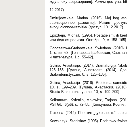
жду эпоху возрождения]. Режим доступа: http:/
12.2017).
Dmitrijewskaja, Marina. (2016). Moj bog et
эволюционное развитие]. Режим доступа: http
evolyucionnoe-razvitie/ (доступ: 10.12.2017).
Epsztiejn, Michaił. (1996). Postatieizm, ili b
или бедная религия. Октябрь, 9, с. 158–165]
Gonczarowa-Grabowskaja, Swietłana. (2010). Dram
1, s. 55–62. [Гончарова-Грабовская, Светла
и литература, 1,с. 55–62].
Gulina, Anastasija. (2014). Dramaturgija Nikoła
125–135. [Гулина, Анастасия. (2014). Др
Białorutenistyczne, 8, s. 125–135].
Gulina, Anastasija. (2016). Problema samoidie
10, s. 199–209. [Гулина, Анастасия. (20
Studia Białorutenistyczne, 10, s. 199–209].
Kołkunowa, Ksienija, Malewicz, Tatjana. (2014
PSTGU, 6(56), s. 72–88. [Колкунова, Ксения
Татьяна. (2014). Понятие „духовность” в сов
Kowalczyk, Stanisław. (1995). Podstawy świat