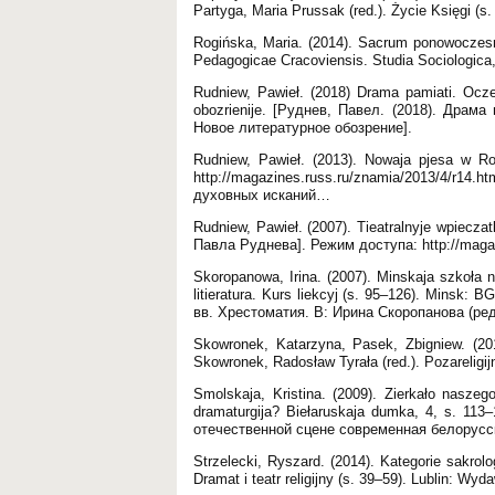
Partyga, Maria Prussak (red.). Życie Księgi (
Rogińska, Maria. (2014). Sacrum ponowoczesn
Pedagogicae Cracoviensis. Studia Sociologica,
Rudniew, Pawieł. (2018) Drama pamiati. Oczerk
obozrienije. [Руднев, Павел. (2018). Драм
Новое литературное обозрение].
Rudniew, Pawieł. (2013). Nowaja pjesa w R
http://magazines.russ.ru/znamia/2013/4/r14.
духовных исканий…
Rudniew, Pawieł. (2007). Tieatralnyje wpiec
Павла Руднева]. Режим доступа: http://magazi
Skoropanowa, Irina. (2007). Minskaja szkoła 
litieratura. Kurs liekcyj (s. 95–126). Mins
вв. Хрестоматия. В: Ирина Скоропанова (ред
Skowronek, Katarzyna, Pasek, Zbigniew. (2
Skowronek, Radosław Tyrała (red.). Pozareligij
Smolskaja, Kristina. (2009). Zierkało naszeg
dramaturgija? Biełaruskaja dumka, 4, s. 11
отечественной сцене современная белорусск
Strzelecki, Ryszard. (2014). Kategorie sakrol
Dramat i teatr religijny (s. 39–59). Lublin: Wy