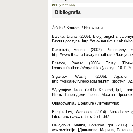
PDF (РУССКИЙ)
Bibliografia
Źródła / Sources / Источники:
Bałyko, Diana. (2005). Biełyj angieł s czie
Режим доступа: http://www.netslova.ru/balyko/
Kuriejczik, Andriej. (2002). Potieriann
http://www.theatre-library.ru/authors/k/kureychi
Priażko, Pawieł. (2006). Trusy. [Пряж
library.ru/authors/p/pryazhko (доступ: 10.11.20
Sigariew, Wasilij. (2006). Agasf
http://vsigarev.ru/doc/agasfer.html (доступ: 02
Wyrypajew, Iwan. (2011). Kisłorod, Ijul, Ta
Июль, Танец Дели. Пьесы. Москва: Проспект
Opracowania / Literature / Литература:
Biegluk-Leś, Weronika. (2014). Nieradosne g
Literaturoznawcze, 5, s. 371–392.
Dawydowa, Marina, Potapow, Igor. (2006).
wozrożdienija. [Давыдова, Марина, Потапо