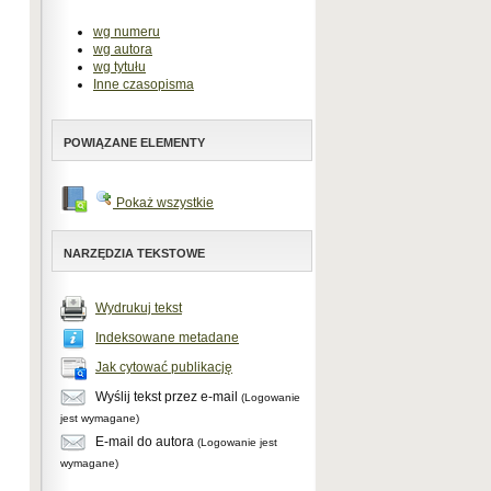
wg numeru
wg autora
wg tytułu
Inne czasopisma
POWIĄZANE ELEMENTY
Pokaż wszystkie
NARZĘDZIA TEKSTOWE
Wydrukuj tekst
Indeksowane metadane
Jak cytować publikację
Wyślij tekst przez e-mail
(Logowanie
jest wymagane)
E-mail do autora
(Logowanie jest
wymagane)