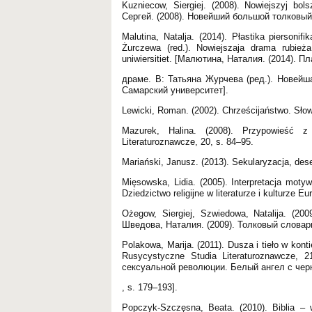
Kuzniecow, Siergiej. (2008). Nowiejszyj bol
Сергей. (2008). Новейший большой толковый 
Malutina, Natalja. (2014). Płastika piersonif
Żurczewa (red.). Nowiejszaja drama rubież
uniwiersitiet. [Малютина, Наталия. (2014).
драме. В: Татьяна Журчева (ред.). Новейш
Самарский университет].
Lewicki, Roman. (2002). Chrześcijaństwo. Sło
Mazurek, Halina. (2008). Przypowieść 
Literaturoznawcze, 20, s. 84–95.
Mariański, Janusz. (2013). Sekularyzacja, d
Mięsowska, Lidia. (2005). Interpretacja motyw
Dziedzictwo religijne w literaturze i kulturze
Ożegow, Siergiej, Szwiedowa, Natalija. (20
Шведова, Наталия. (2009). Толковый словарь
Polakowa, Marija. (2011). Dusza i tieło w konti
Rusycystyczne Studia Literaturoznawcze, 
сексуальной революции. Белый ангел с чeрн
, s. 179–193].
Popczyk-Szczęsna, Beata. (2010). Biblia –