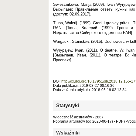
Swiesznikowa, Marija (2009). Iwan Wyrypajew
Вырыпаев: Правильные ответы нужны как кисл
(доступ: 02.09.2017).
Tiupa, Walerij. (1999). Grani i granicy pritczi. 
RAN. [Тюпа, Валерий. (1999). Грани и 
Издательство Сибирского отделения РАН].
Wargacki, Stanisław. (2016). Duchowość w kul
Wyrypajew, Iwan. (2011). O tieatrie. W: Iwan 
[Вырыпаев, Иван. (2011). О театре. В: И
Проспект].
DOI:
http://dx.doi.org/10.17951/sb.2018.12.155-17
Data publikacji: 2019-03-27 08:16:36
Data złożenia artykułu: 2018-05-19 02:13:34
Statystyki
Widoczność abstraktów - 2867
Pobrania artykułów (od 2020-06-17) - PDF (Русски
Wskaźniki