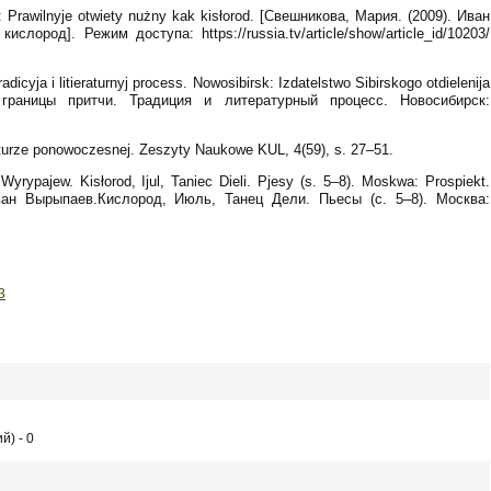
: Prawilnyje otwiety nużny kak kisłorod. [Свешникова, Мария. (2009). Иван
ород]. Режим доступа: https://russia.tv/article/show/article_id/10203/
Tradicyja i litieraturnyj process. Nowosibirsk: Izdatelstwo Sibirskogo otdielenija
границы притчи. Традиция и литературный процесс. Новосибирск:
turze ponowoczesnej. Zeszyty Naukowe KUL, 4(59), s. 27–51.
Wyrypajew. Kisłorod, Ijul, Taniec Dieli. Pjesy (s. 5–8). Moskwa: Prospiekt.
ван Вырыпаев.Кислород, Июль, Танец Дели. Пьесы (с. 5–8). Москва:
3
й) - 0