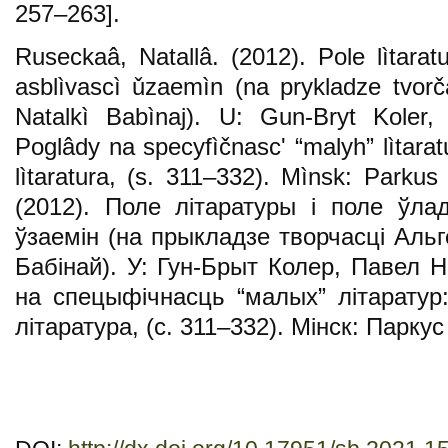
257–263].
Ruseckaâ, Natallâ. (2012). Pole lìtarat
asblìvascì ǔzaemìn (na prykladze tvorč
Natalkì Babìnaj). U: Gun-Bryt Koler,
Poglâdy na specyfìčnascʹ “malyh” lìtarat
lìtaratura, (s. 311–332). Mìnsk: Parku
(2012). Поле літаратуры і поле ўла
ўзаемін (на прыкладзе творчасці Альг
Бабінай). У: Гун-Брыт Колер, Павел Н
на спецыфічнасць “малых” літаратур:
літаратура, (с. 311–332). Мінск: Паркус