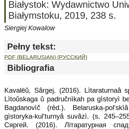
Białystok: Wydawnictwo Uni
Białymstoku, 2019, 238 s.
Siergiej Kowalow
Pełny tekst:
PDF (BELARUSIAN) (РУССКИЙ)
Bibliografia
Kavalëǔ, Sârgej. (2016). Lìtaraturnaâ
Lìtoǔskaga ǔ padručnìkah pa gìstoryì bel
Bagdanovìč (rèd.). Belaruska-polʹskì
gìstoryka-kulʹturnyâ suvâzì. (s. 245–2
Сяргей. (2016). Літаратурная спа