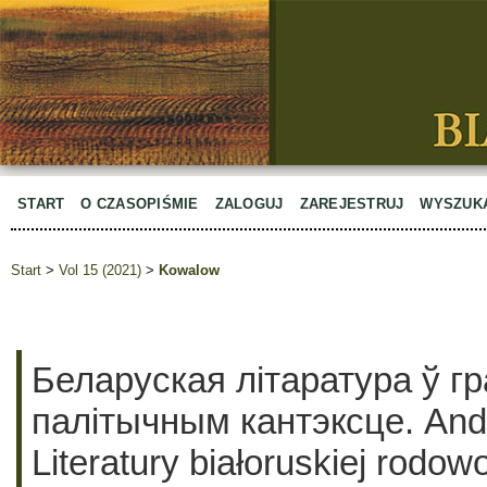
START
O CZASOPIŚMIE
ZALOGUJ
ZAREJESTRUJ
WYSZUK
Start
>
Vol 15 (2021)
>
Kowalow
Беларуская літаратура ў г
палітычным кантэксце. Andr
Literatury białoruskiej rodo