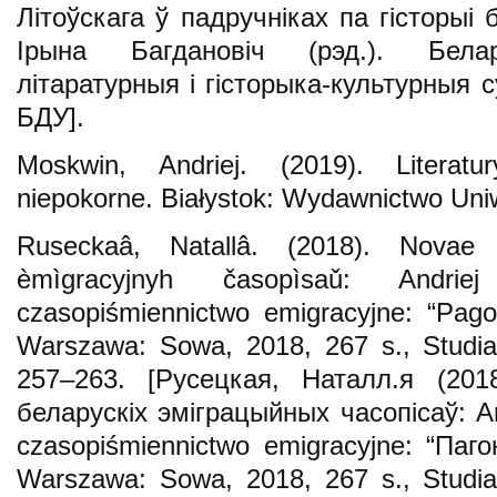
Літоўскага ў падручніках па гісторыі 
Ірына Багдановіч (рэд.). Белар
літаратурныя і гісторыка-культурныя су
БДУ].
Moskwin, Andriej. (2019). Literatu
niepokorne. Białystok: Wydawnictwo Uni
Ruseckaâ, Natallâ. (2018). Novae 
èmìgracyjnyh časopìsaǔ: Andriej
czasopiśmiennictwo emigracyjne: “Pago
Warszawa: Sowa, 2018, 267 s., Studia 
257–263. [Русецкая, Наталл.я (201
беларускіх эміграцыйных часопісаў: An
czasopiśmiennictwo emigracyjne: “Паго
Warszawa: Sowa, 2018, 267 s., Studia 