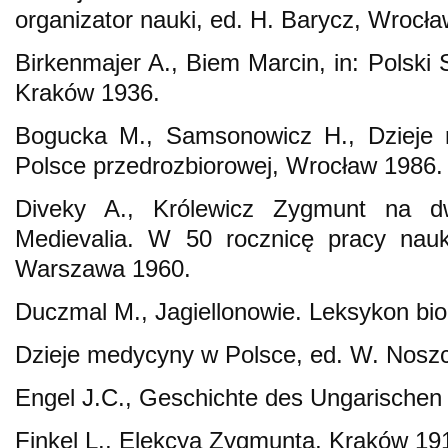
organizator nauki, ed. H. Barycz, Wrocł
Birkenmajer A., Biem Marcin, in: Polski S
Kraków 1936.
Bogucka M., Samsonowicz H., Dzieje 
Polsce przedrozbiorowej, Wrocław 1986.
Diveky A., Królewicz Zygmunt na dw
Medievalia. W 50 rocznicę pracy nau
Warszawa 1960.
Duczmal M., Jagiellonowie. Leksykon bio
Dzieje medycyny w Polsce, ed. W. Nosz
Engel J.C., Geschichte des Ungarischen 
Finkel L., Elekcya Zygmunta, Kraków 19