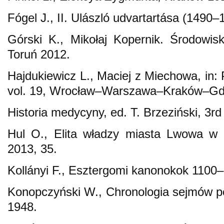
Fógel J., II. Ulászló udvartartása (1490
Górski K., Mikołaj Kopernik. Środowis
Toruń 2012.
Hajdukiewicz L., Maciej z Miechowa, in: 
vol. 19, Wrocław–Warszawa–Kraków–Gd
Historia medycyny, ed. T. Brzeziński, 3r
Hul O., Elita władzy miasta Lwowa w X
2013, 35.
Kollányi F., Esztergomi kanonokok 1100
Konopczyński W., Chronologia sejmów p
1948.