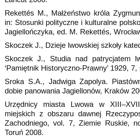
Rekettés M., Małżeństwo króla Zygmun
in: Stosunki polityczne i kulturalne pol
Jagiellończyka, ed. M. Rekettés, Wrocła
Skoczek J., Dzieje lwowskiej szkoły kate
Skoczek J., Studia nad patrycjatem l
‘Pamiętnik Historyczno-Prawny’ 1929, 7, 
Sroka S.A., Jadwiga Zapolya. Piastó
dobie panowania Jagiellonów, Kraków 20
Urzędnicy miasta Lwowa w XIII–XVII
miejskich z obszaru dawnej Rzeczypos
Zachodniego, vol. 7, Ziemie Ruskie, n
Toruń 2008.