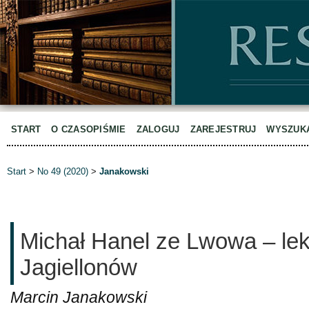
START
O CZASOPIŚMIE
ZALOGUJ
ZAREJESTRUJ
WYSZUK
Start
>
No 49 (2020)
>
Janakowski
Michał Hanel ze Lwowa – lek
Jagiellonów
Marcin Janakowski