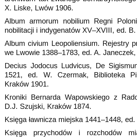
X. Liske, Lwów 1906.
Album armorum nobilium Regni Polon
nobilitacji i indygenatów XV–XVIII, ed. B.
Album civium Leopoliensium. Rejestry p
we Lwowie 1388–1783, ed. A. Janeczek
Decius Jodocus Ludvicus, De Sigismund
1521, ed. W. Czermak, Biblioteka Pi
Kraków 1901.
Kroniki Bernarda Wapowskiego z Rado
D.J. Szujski, Kraków 1874.
Księga ławnicza miejska 1441–1448, ed.
Księga przychodów i rozchodów mi