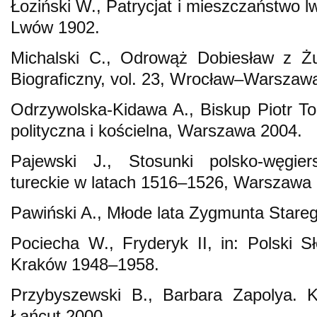
Łoziński W., Patrycjat i mieszczaństwo l
Lwów 1902.
Michalski C., Odrowąż Dobiesław z Żur
Biograficzny, vol. 23, Wrocław–Warsz
Odrzywolska-Kidawa A., Biskup Piotr To
polityczna i kościelna, Warszawa 2004.
Pajewski J., Stosunki polsko-węgier
tureckie w latach 1516–1526, Warszawa
Pawiński A., Młode lata Zygmunta Stare
Pociecha W., Fryderyk II, in: Polski Sł
Kraków 1948–1958.
Przybyszewski B., Barbara Zapolya. K
Łańcut 2000.