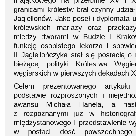
majątkowego na przełomie XV i X
granicami królestw brał czynny udział
Jagiellonów. Jako poseł i dyplomata 
królewskich mariaży oraz przekaz
miedzy dworami w Budzie i Krakowi
funkcję osobistego lekarza i spowi
II Jagiellończyka stał się postacią 
bieżącej polityki Królestwa Węgie
węgierskich w pierwszych dekadach X
Celem prezentowanego artykułu
podstawie rozproszonych i niejedno
awansu Michała Hanela, a nast
z rozpoznanymi już w historiogra
międzystanowego i przedstawienie 
w postaci dość powszechnego ‘