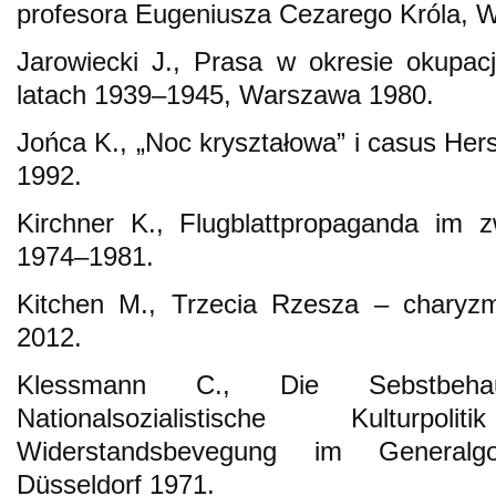
profesora Eugeniusza Cezarego Króla, 
Jarowiecki J., Prasa w okresie okupacj
latach 1939–1945, Warszawa 1980.
Jońca K., „Noc kryształowa” i casus He
1992.
Kirchner K., Flugblattpropaganda im z
1974–1981.
Kitchen M., Trzecia Rzesza – charyz
2012.
Klessmann C., Die Sebstbehau
Nationalsozialistische Kulturp
Widerstandsbevegung im Generalg
Düsseldorf 1971.