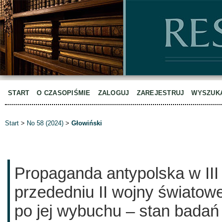
START
O CZASOPIŚMIE
ZALOGUJ
ZAREJESTRUJ
WYSZUK
Start
>
No 58 (2024)
>
Głowiński
Propaganda antypolska w II
przededniu II wojny światowe
po jej wybuchu – stan badań