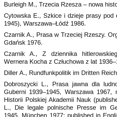
Burleigh M., Trzecia Rzesza – nowa hist
Cytowska E., Szkice i dzieje prasy pod
1945), Warszawa–Łódź 1986.
Czarnik A., Prasa w Trzeciej Rzeszy. Org
Gdańsk 1976.
Czarnik A., Z dziennika hitlerowskie
Wernera Kocha z Człuchowa z lat 1936–
Diller A., Rundfunkpolitik im Dritten Rei
Dobroszycki L., Prasa jawna dla ludno
Guberni 1939–1945, Warszawa 1967, m
Historii Polskiej Akademii Nauk (publis
L., Die legale polnische Presse im G
1945, München 1977; published in Englis