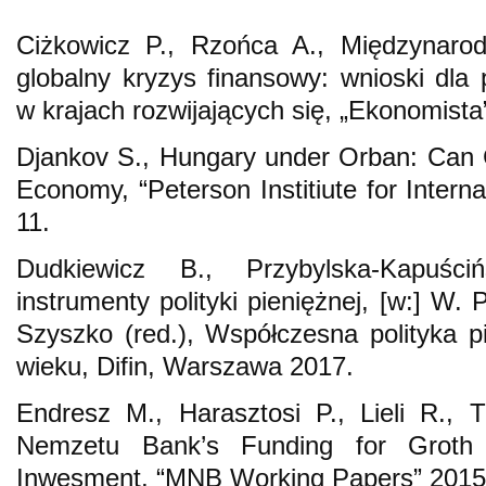
Ciżkowicz P., Rzońca A., Międzynar
globalny kryzys finansowy: wnioski dla 
w krajach rozwijających się, „Ekonomista”
Djankov S., Hungary under Orban: Can C
Economy, “Peterson Institiute for Intern
11.
Dudkiewicz B., Przybylska-Kapuśc
instrumenty polityki pieniężnej, [w:] W.
Szyszko (red.), Współczesna polityka 
wieku, Difin, Warszawa 2017.
Endresz M., Harasztosi P., Lieli R.,
Nemzetu Bank’s Funding for Grot
Inwesment, “MNB Working Papers” 2015,