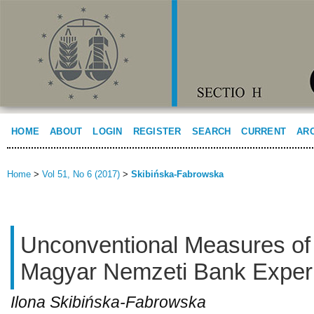
HOME
ABOUT
LOGIN
REGISTER
SEARCH
CURRENT
AR
Home
>
Vol 51, No 6 (2017)
>
Skibińska-Fabrowska
Unconventional Measures of
Magyar Nemzeti Bank Exper
Ilona Skibińska-Fabrowska