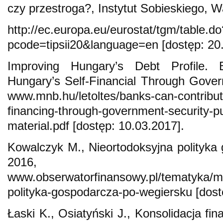
czy przestroga?, Instytut Sobieskiego, 
http://ec.europa.eu/eurostat/tgm/table.do
pcode=tipsii20&language=en [dostęp: 20
Improving Hungary’s Debt Profile.
Hungary’s Self-Financial Through Gove
www.mnb.hu/letoltes/banks-can-contribut
financing-through-government-security-
material.pdf [dostęp: 10.03.2017].
Kowalczyk M., Nieortodoksyjna polityka
2016,
www.obserwatorfinansowy.pl/tematyka/m
polityka-gospodarcza-po-wegiersku [dost
Łaski K., Osiatyński J., Konsolidacja fi