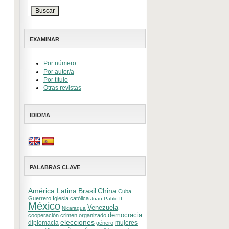
EXAMINAR
Por número
Por autor/a
Por título
Otras revistas
IDIOMA
PALABRAS CLAVE
América Latina
Brasil
China
Cuba
Guerrero
Iglesia católica
Juan Pablo II
México
Venezuela
Nicaragua
democracia
cooperación
crimen organizado
elecciones
diplomacia
mujeres
género