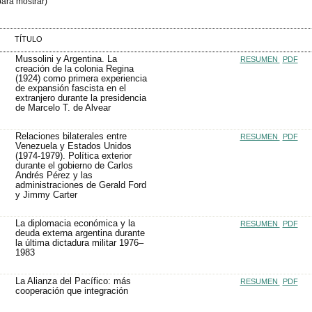
ara mostrar)
TÍTULO
Mussolini y Argentina. La
RESUMEN
PDF
creación de la colonia Regina
(1924) como primera experiencia
de expansión fascista en el
extranjero durante la presidencia
de Marcelo T. de Alvear
Relaciones bilaterales entre
RESUMEN
PDF
Venezuela y Estados Unidos
(1974-1979). Política exterior
durante el gobierno de Carlos
Andrés Pérez y las
administraciones de Gerald Ford
y Jimmy Carter
La diplomacia económica y la
RESUMEN
PDF
deuda externa argentina durante
la última dictadura militar 1976–
1983
La Alianza del Pacífico: más
RESUMEN
PDF
cooperación que integración